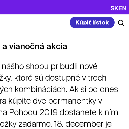
SK
EN
Kúpiť lístok
 a vianočná akcia
 nášho shopu pribudli nové
ky, ktoré sú dostupné v troch
ých kombináciách. Ak si od dnes
ra kúpite dve permanentky v
na Pohodu 2019 dostanete k ním
ožky zadarmo. 18. december je