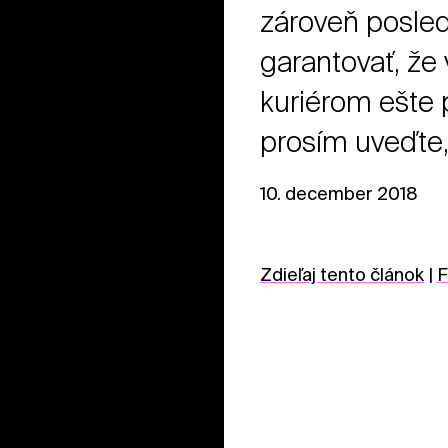
zároveň posled
garantovať, ž
kuriérom ešte
prosím uveďte,
10. december 2018
Zdieľaj tento článok
|
F