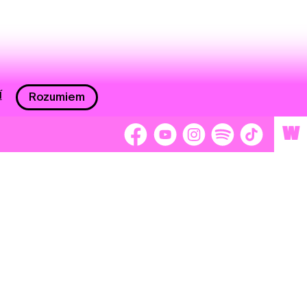
í
Rozumiem
W
 nám 2 %
Brigádnici
Dobrovoľníci
adors
Separátori
tage