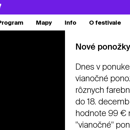
7
Program
Mapy
Info
O festivale
Nové ponožky
Dnes v ponuke
vianočné ponož
rôznych farebn
do 18. decemb
hodnote 99 € 
"vianočné" pon