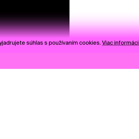
jadrujete súhlas s používaním cookies.
Viac informáci
Novinky
Darujte
Privacy Policy
NGO
Press
Ambass
Gastro
Visual S