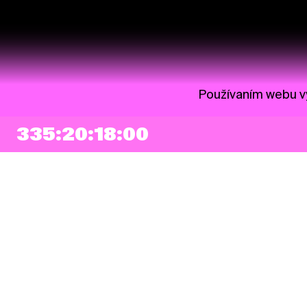
Používaním webu vy
335:20:17:59
NEWSLETTER
Prihlásiť sa
Súhlasím so zapísaním mojej e-mailovej adresy do Pohoda Newslettra a
využívaním na marketingové účely.