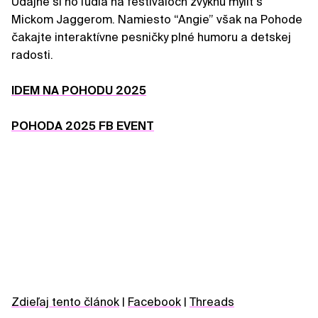
Údajne si ho ľudia na festivaloch zvyknú mýliť s
Mickom Jaggerom. Namiesto “Angie” však na Pohode
čakajte interaktívne pesničky plné humoru a detskej
radosti.
IDEM NA POHODU 2025
POHODA 2025 FB EVENT
Zdieľaj tento článok
|
Facebook
|
Threads