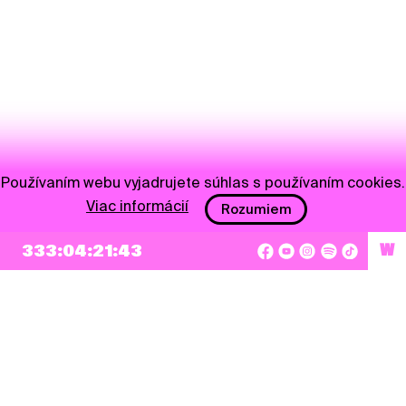
Používaním webu vyjadrujete súhlas s používaním cookies.
Viac informácií
Rozumiem
NEWSLETTER
333:04:21:43
W
Prihlásiť sa
Súhlasím so zapísaním mojej e-mailovej adresy do Pohoda Newslettra a využívaním
na marketingové účely.