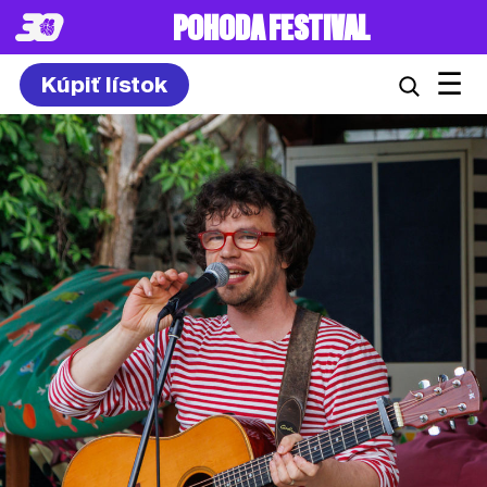
POHODA FESTIVAL
☰
Kúpiť lístok