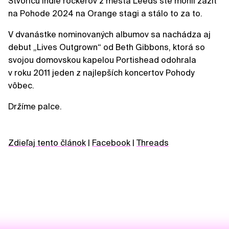
Štvoricu indie rockerov z mesta Leeds ste mohli zažiť
na Pohode 2024 na Orange stagi a stálo to za to.
V dvanástke nominovaných albumov sa nachádza aj
debut „Lives Outgrown“ od Beth Gibbons, ktorá so
svojou domovskou kapelou Portishead odohrala
v roku 2011 jeden z najlepších koncertov Pohody
vôbec.
Držíme palce.
Zdieľaj tento článok
|
Facebook
|
Threads