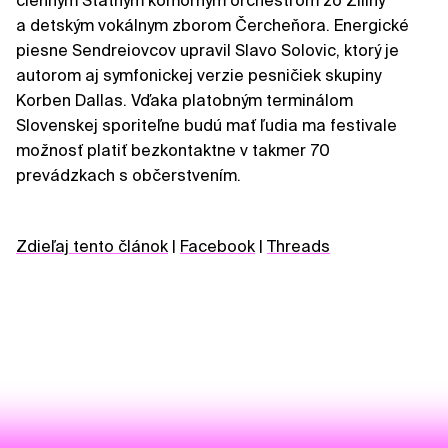
členným Štátnym komorným orchestrom zo Žiliny
a detským vokálnym zborom Čercheňora. Energické
piesne Sendreiovcov upravil Slavo Solovic, ktorý je
autorom aj symfonickej verzie pesničiek skupiny
Korben Dallas. Vďaka platobným terminálom
Slovenskej sporiteľne budú mať ľudia ma festivale
možnosť platiť bezkontaktne v takmer 70
prevádzkach s občerstvením.
Zdieľaj tento článok
|
Facebook
|
Threads