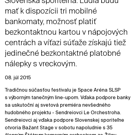
Slovenská sporiteľňa. Ľudia budú
mať k dispozícii tri mobilné
bankomaty, možnosť platiť
bezkontaktnou kartou v nápojových
centrách a víťazi súťaže získajú tiež
jedinečné bezkontaktné platobné
nálepky s vreckovým.
08. júl 2015
Tradičnou súčasťou festivalu je Space Aréna SLSP
s výborným tanečným line-upom. Vďaka podpore banky
sa uskutoční aj svetová premiéra nevšedného
hudobného projektu - Sendreiovci Le Orchestroha.
Sendreiovci aj vďaka podpore Slovenskej sporiteľne
otvoria Bažant Stage v sobotu napoludnie s 35