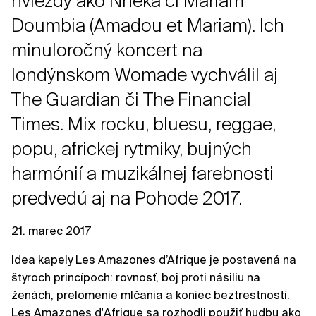
hviezdy ako Nneka či Mariam
Doumbia (Amadou et Mariam). Ich
minuloročný koncert na
londýnskom Womade vychválil aj
The Guardian či The Financial
Times. Mix rocku, bluesu, reggae,
popu, africkej rytmiky, bujných
harmónií a muzikálnej farebnosti
predvedú aj na Pohode 2017.
21. marec 2017
Idea kapely Les Amazones d’Afrique je postavená na
štyroch princípoch: rovnosť, boj proti násiliu na
ženách, prelomenie mlčania a koniec beztrestnosti.
Les Amazones d'Afrique sa rozhodli použiť hudbu ako