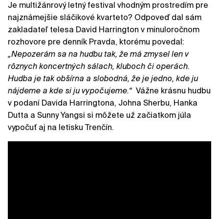
Je multižánrový letný festival vhodným prostredím pre
najznámejšie sláčikové kvarteto? Odpoveď dal sám
zakladateľ telesa David Harrington v minuloročnom
rozhovore pre denník Pravda, ktorému povedal:
„Nepozerám sa na hudbu tak, že má zmysel len v
rôznych koncertných sálach, kluboch či operách.
Hudba je tak obšírna a slobodná, že je jedno, kde ju
nájdeme a kde si ju vypočujeme.“
Vážne krásnu hudbu
v podaní Davida Harringtona, Johna Sherbu, Hanka
Dutta a Sunny Yangsi si môžete už začiatkom júla
vypočuť aj na letisku Trenčín.