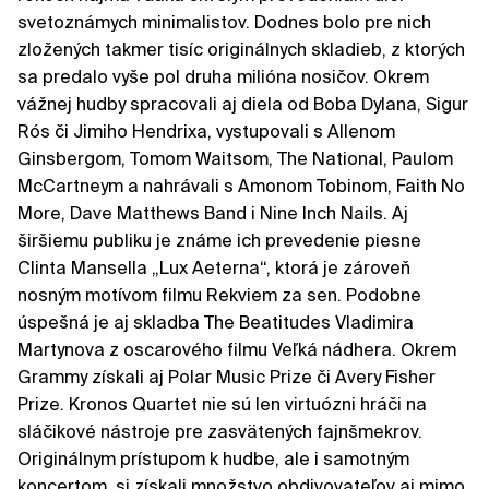
svetoznámych minimalistov. Dodnes bolo pre nich
zložených takmer tisíc originálnych skladieb, z ktorých
sa predalo vyše pol druha milióna nosičov. Okrem
vážnej hudby spracovali aj diela od Boba Dylana, Sigur
Rós či Jimiho Hendrixa, vystupovali s Allenom
Ginsbergom, Tomom Waitsom, The National, Paulom
McCartneym a nahrávali s Amonom Tobinom, Faith No
More, Dave Matthews Band i Nine Inch Nails. Aj
širšiemu publiku je známe ich prevedenie piesne
Clinta Mansella „Lux Aeterna“, ktorá je zároveň
nosným motívom filmu Rekviem za sen. Podobne
úspešná je aj skladba The Beatitudes Vladimira
Martynova z oscarového filmu Veľká nádhera. Okrem
Grammy získali aj Polar Music Prize či Avery Fisher
Prize. Kronos Quartet nie sú len virtuózni hráči na
sláčikové nástroje pre zasvätených fajnšmekrov.
Originálnym prístupom k hudbe, ale i samotným
koncertom, si získali množstvo obdivovateľov aj mimo