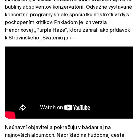
bubliny absolventov konzervatórií. Odvážne vystavané
koncertné programy sa ale spočiatku nestretli vždy s
pochopením kritikov. Príkladom je ich verzia
Hendrixovej „Purple Haze“, ktorú zahrali ako prídavok
k Stravinského „Sväteniu jari“.
Neúnavní objavitelia pokračujú v bádaní aj na
najnovších albumoch. Napríklad na hudobnej ceste