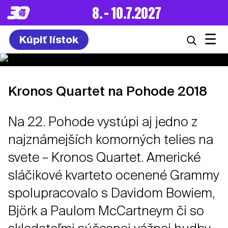
8. – 10.7.2027
☰
Kúpiť lístok
Kronos Quartet na Pohode 2018
Na 22. Pohode vystúpi aj jedno z
najznámejších komorných telies na
svete – Kronos Quartet. Americké
sláčikové kvarteto ocenené Grammy
spolupracovalo s Davidom Bowiem,
Björk a Paulom McCartneym či so