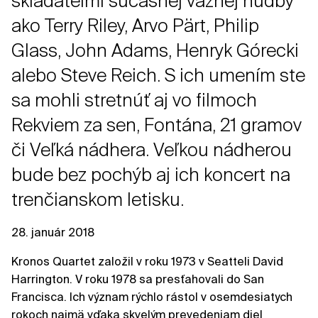
skladateľmi súčasnej vážnej hudby
ako Terry Riley, Arvo Pärt, Philip
Glass, John Adams, Henryk Górecki
alebo Steve Reich. S ich umením ste
sa mohli stretnúť aj vo filmoch
Rekviem za sen, Fontána, 21 gramov
či Veľká nádhera. Veľkou nádherou
bude bez pochýb aj ich koncert na
trenčianskom letisku.
28. január 2018
Kronos Quartet založil v roku 1973 v Seatteli David
Harrington. V roku 1978 sa presťahovali do San
Francisca. Ich význam rýchlo rástol v osemdesiatych
rokoch najmä vďaka skvelým prevedeniam diel