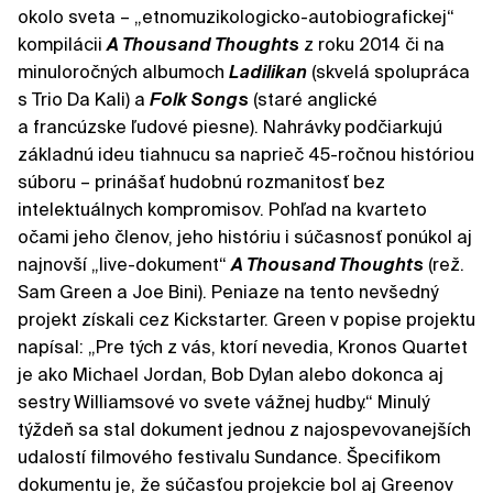
okolo sveta – „etnomuzikologicko-autobiografickej“
kompilácii
A Thousand Thoughts
z roku 2014 či na
minuloročných albumoch
Ladilikan
(skvelá spolupráca
s Trio Da Kali) a
Folk Songs
(staré anglické
a francúzske ľudové piesne). Nahrávky podčiarkujú
základnú ideu tiahnucu sa naprieč 45-ročnou históriou
súboru – prinášať hudobnú rozmanitosť bez
intelektuálnych kompromisov. Pohľad na kvarteto
očami jeho členov, jeho históriu i súčasnosť ponúkol aj
najnovší „live-dokument“
A Thousand Thoughts
(rež.
Sam Green a Joe Bini). Peniaze na tento nevšedný
projekt získali cez Kickstarter. Green v popise projektu
napísal: „Pre tých z vás, ktorí nevedia, Kronos Quartet
je ako Michael Jordan, Bob Dylan alebo dokonca aj
sestry Williamsové vo svete vážnej hudby.“ Minulý
týždeň sa stal dokument jednou z najospevovanejších
udalostí filmového festivalu Sundance. Špecifikom
dokumentu je, že súčasťou projekcie bol aj Greenov