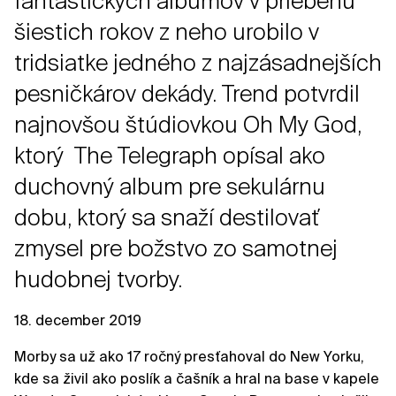
fantastických albumov v priebehu
šiestich rokov z neho urobilo v
tridsiatke jedného z najzásadnejších
pesničkárov dekády. Trend potvrdil
najnovšou štúdiovkou Oh My God,
ktorý The Telegraph opísal ako
duchovný album pre sekulárnu
dobu, ktorý sa snaží destilovať
zmysel pre božstvo zo samotnej
hudobnej tvorby.
18. december 2019
Morby sa už ako 17 ročný presťahoval do New Yorku,
kde sa živil ako poslík a čašník a hral na base v kapele