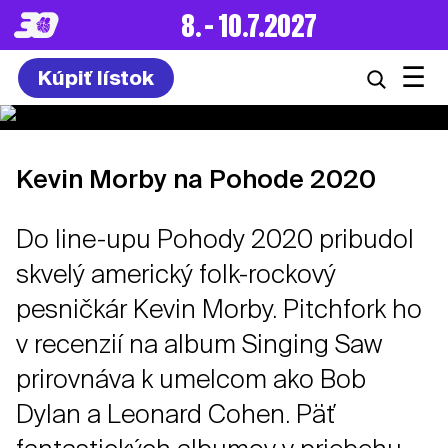
8. – 10.7.2027
☰
Kúpiť lístok
Kevin Morby na Pohode 2020
Do line-upu Pohody 2020 pribudol
skvelý americký folk-rockový
pesničkár Kevin Morby. Pitchfork ho
v recenzií na album Singing Saw
prirovnáva k umelcom ako Bob
Dylan a Leonard Cohen. Päť