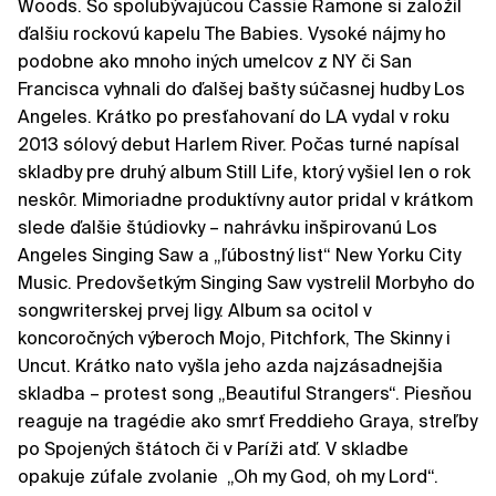
Woods. So spolubývajúcou Cassie Ramone si založil
ďalšiu rockovú kapelu The Babies. Vysoké nájmy ho
podobne ako mnoho iných umelcov z NY či San
Francisca vyhnali do ďalšej bašty súčasnej hudby Los
Angeles. Krátko po presťahovaní do LA vydal v roku
2013 sólový debut Harlem River. Počas turné napísal
skladby pre druhý album Still Life, ktorý vyšiel len o rok
neskôr. Mimoriadne produktívny autor pridal v krátkom
slede ďalšie štúdiovky – nahrávku inšpirovanú Los
Angeles Singing Saw a „ľúbostný list“ New Yorku City
Music. Predovšetkým Singing Saw vystrelil Morbyho do
songwriterskej prvej ligy. Album sa ocitol v
koncoročných výberoch Mojo, Pitchfork, The Skinny i
Uncut. Krátko nato vyšla jeho azda najzásadnejšia
skladba – protest song „Beautiful Strangers“. Piesňou
reaguje na tragédie ako smrť Freddieho Graya, streľby
po Spojených štátoch či v Paríži atď. V skladbe
opakuje zúfale zvolanie „Oh my God, oh my Lord“.