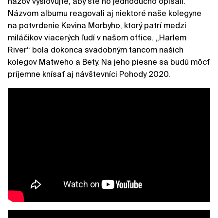
názov vyslovujte, aby ste ho jednoducho opísali.
Názvom albumu reagovali aj niektoré naše kolegyne
na potvrdenie Kevina Morbyho, ktorý patrí medzi
miláčikov viacerých ľudí v našom office. „Harlem
River“ bola dokonca svadobným tancom našich
kolegov Matweho a Bety. Na jeho piesne sa budú môcť
príjemne knísať aj návštevníci Pohody 2020.