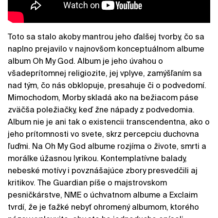
Toto sa stalo akoby mantrou jeho ďalšej tvorby, čo sa
naplno prejavilo v najnovšom konceptuálnom albume
album Oh My God. Album je jeho úvahou o
všadeprítomnej religiozite, jej vplyve, zamýšľaním sa
nad tým, čo nás obklopuje, presahuje či o podvedomí.
Mimochodom, Morby skladá ako na bežiacom páse
zväčša poležiačky, keď žne nápady z podvedomia.
Album nie je ani tak o existencii transcendentna, ako o
jeho prítomnosti vo svete, skrz percepciu duchovna
ľuďmi. Na Oh My God albume rozjíma o živote, smrti a
morálke úžasnou lyrikou. Kontemplatívne balady,
nebeské motívy i povznášajúce zbory presvedčili aj
kritikov. The Guardian píše o majstrovskom
pesničkárstve, NME o úchvatnom albume a Exclaim
tvrdí, že je ťažké nebyť ohromený albumom, ktorého