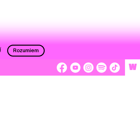
í
Rozumiem
W
 nám 2 %
Brigádnici
Dobrovoľníci
adors
Separátori