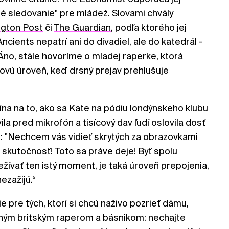
é sledovanie" pre mládež. Slovami chvály
ngton Post
či
The Guardian
, podľa ktorého jej
cients nepatrí ani do divadiel, ale do katedrál -
no, stále hovoríme o mladej raperke, ktorá
ovú úroveň, keď drsný prejav prehlušuje
a na to, ako sa Kate na pódiu londýnskeho klubu
ila pred mikrofón a tisícový dav ľudí oslovila dosť
 "Nechcem vás vidieť skrytých za obrazovkami
e skutočnosť! Toto sa práve deje! Byť spolu
režívať ten istý moment, je taká úroveň prepojenia,
ezažijú.“
 pre tých, ktorí si chcú naživo pozrieť dámu,
ohým britským raperom a básnikom: nechajte