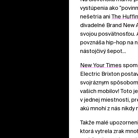
vystúpenia ako "povinn
nešetria ani
The Huffi
divadelné Brand New An
svojou posvätnosťou. Á
povznáša hip-hop na n
nástojčivý šepot...
New Your Times
spomín
Electric Brixton postav
svojráznym spôsobom:
vašich mobilov! Toto j
v jednej miestnosti, p
akú mnohí z nás nikdy n
Takže malé upozornenie
ktorá vytrela zrak mn