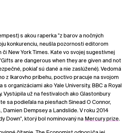
 Tempest) s akou raperka "z barov a nočných
oju konkurenciu, neušla pozornosti editorom
 či New York Times. Kate vo svojej sugestívnej
"Gifts are dangerous when they are given and not
bezpečné, pokiaľ sú dané a nie zaslúžené). Vedomá
o z Ikarovho príbehu, poctivo pracuje na svojom
a s organizáciami ako Yale University, BBC a Royal
Vystúpila už na festivaloch ako Glastonbury
Kate sa podieľala na piesňach Sinead O Connor,
es, Damien Dempsey a Landslide. V roku 2014
dy Down", ktorý bol nominovaný na
Mercury prize
.
vinné čítanie.
The Economist
odporúča jej