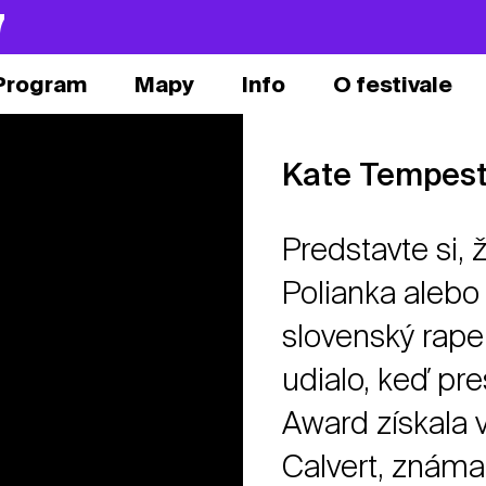
7
Program
Mapy
Info
O festivale
Kate Tempes
Predstavte si, 
Polianka alebo
slovenský raper
udialo, keď pr
Award získala 
Calvert, zná