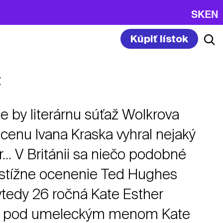
SK
EN
Kúpiť lístok
t
že by literárnu súťaž Wolkrova
 cenu Ivana Kraska vyhral nejaký
... V Británii sa niečo podobné
estížne ocenenie Ted Hughes
vtedy 26 ročná Kate Esther
ma pod umeleckým menom Kate