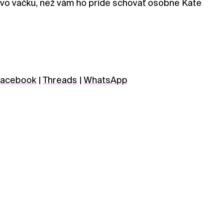
vo vačku, než vám ho príde schovať osobne Kate
acebook
|
Threads
|
WhatsApp