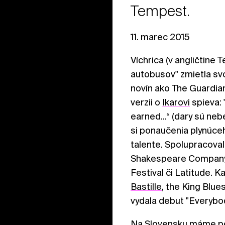
Tempest.
11. marec 2015
Víchrica (v angličtine
autobusov" zmietla sv
novín ako The Guardian
verzii o
Ikarovi
spieva: 
earned...“ (dary sú ne
si ponaučenia plynúceh
talente. Spolupracoval
Shakespeare Company. 
Festival či Latitude. 
Bastille
, the King Blu
vydala debut "Everybo
Na Slovensku máme po