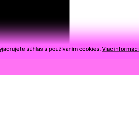
jadrujete súhlas s používaním cookies.
Viac informáci
Novinky
Darujte
Privacy Policy
NGO
Press
Ambass