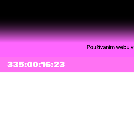
Používaním webu vy
335:00:16:22
NEWSLETTER
Prihlásiť sa
Súhlasím so zapísaním mojej e-mailovej adresy do Pohoda Newslettra a
využívaním na marketingové účely.