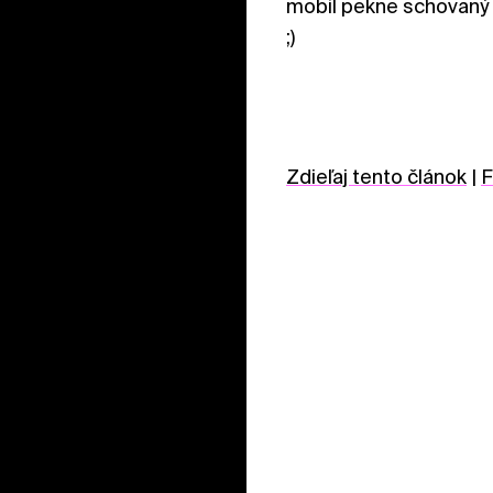
mobil pekne schovaný 
;)
Zdieľaj tento článok
|
F