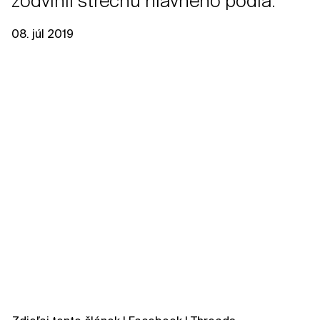
zodvihli strechu hlavného pódia.
08. júl 2019