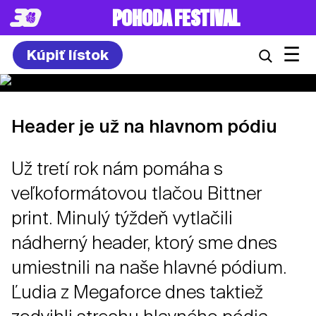
POHODA FESTIVAL
☰
Kúpiť lístok
Header je už na hlavnom pódiu
Už tretí rok nám pomáha s
veľkoformátovou tlačou Bittner
print. Minulý týždeň vytlačili
nádherný header, ktorý sme dnes
umiestnili na naše hlavné pódium.
Ľudia z Megaforce dnes taktiež