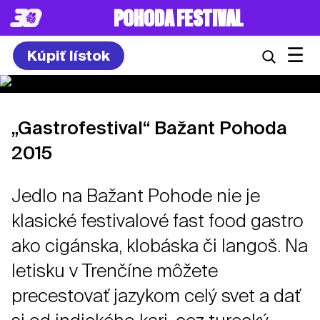
POHODA FESTIVAL
☰
Kúpiť lístok
„Gastrofestival“ Bažant Pohoda
2015
Jedlo na Bažant Pohode nie je
klasické festivalové fast food gastro
ako cigánska, klobáska či langoš. Na
letisku v Trenčíne môžete
precestovať jazykom celý svet a dať