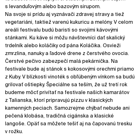
s levanduľovým alebo bazovým sirupom.
Na svoje si prídu aj vyznávači zdravej stravy a tiež
vegetariáni, taktiež varenú kukuricu a melóny. V celom
areáli festivalu budú baristi so svojimi kávovými
stánkami. Ku káve si môžu návštevníci dať skalický
trdelník alebo koláčiky od pána Koláčika. Osvieži
zmrzlina, nanuky a ľadové drene z čerstvého ovocia.
Čerstvé pečivo zabezpečí malá pekárnička. Na
festivale bude aj stánok s kokosovými orechmi priamo
z Kuby. V blízkosti vinoték s obľúbeným vínkom sa budú
grilovať oštiepky. Špeciálne sa teším, že už tretí rok
budeme môcť privítať na festivale našich kamarátov
z Talianska, ktorí pripravujú pizzu v klasických
kamenných peciach. Samozrejme chýbať nebude ani
pečená klobása, tradičná cigánska a klasické
langoše. Opäť sa môžete tešiť aj na čapovanú tresku
v rožku.