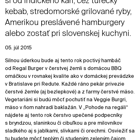
si od indického kari, cez turecký
kebab, stredomorské grilované ryby,
Amerikou preslávené hamburgery
alebo zostať pri slovenskej kuchyni.
05. júl 2015
Silnou úderkou bude aj tento rok poctivý hambáč
od Regal Burger v čerstvej žemli s domácou BBQ
omáčkou v rovnakej kvalite ako v domáckej prevádzke
v Bratislave pri Redute. Každé ráno pekár privezie
čerstvé žemle (aj bezlepkové) a z farmy čerstvé mäso.
Vegetariáni si budú môcť pochutiť na Veggie Burgri,
mäso v ňom nahradí baklažán. V „Pohode na regáli“
nájdete aj tento rok čerstvo upečené podpecníky
s bryndzou, slaninkou či cibuľkou a pre milovníkov
sladkého aj s jablkami, slivkami či orechmi. Osviežiť sa
tu budete môcť teplým či studeným zeleným čajom