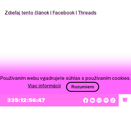
Zdieľaj tento článok
|
Facebook
|
Threads
Používaním webu vyjadrujete súhlas s používaním cookies.
Viac informácií
Rozumiem
NEWSLETTER
335:12:56:47
W
Prihlásiť sa
Súhlasím so zapísaním mojej e-mailovej adresy do Pohoda Newslettra a využívaním
na marketingové účely.