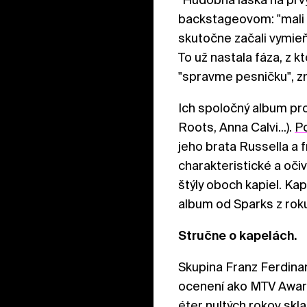
backstageovom: "mali 
skutočne začali vymieň
To už nastala fáza, z k
"spravme pesničku", z
Ich spoločný album pro
Roots, Anna Calvi...).
Po
jeho brata Russella a
charakteristické a oči
štýly oboch kapiel. Kap
album od Sparks z roku
Stručne o kapelách.
Skupina Franz Ferdina
ocenení ako MTV Award
éter nultých rokov skl