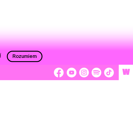
í
Rozumiem
W
 nám 2 %
Brigádnici
Dobrovoľníci