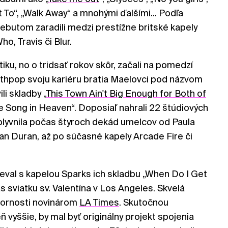
 To“, „Walk Away“ a mnohými ďalšími... Podľa
butom zaradili medzi prestížne britské kapely
o, Travis či Blur.
iku, no o tridsať rokov skôr, začali na pomedzí
nthpop svoju kariéru bratia Maelovci pod názvom
li skladby „
This Town Ain't Big Enough for Both of
 Song in Heaven“. Doposiaľ nahrali 22 štúdiových
plyvnila počas štyroch dekád umelcov od Paula
n Duran, až po súčasné kapely Arcade Fire či
eval s kapelou Sparks ich skladbu „When Do I Get
s sviatku sv. Valentína v Los Angeles. Skvelá
zornosti novinárom
LA Times
. Skutočnou
 vyššie, by mal byť originálny projekt spojenia