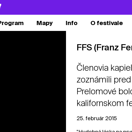
7
Program
Mapy
Info
O festivale
FFS (Franz Fe
Členovia kapie
zoznámili pred
Prelomové bolo
kalifornskom fe
25. február 2015
"Hudobná láska na prvý