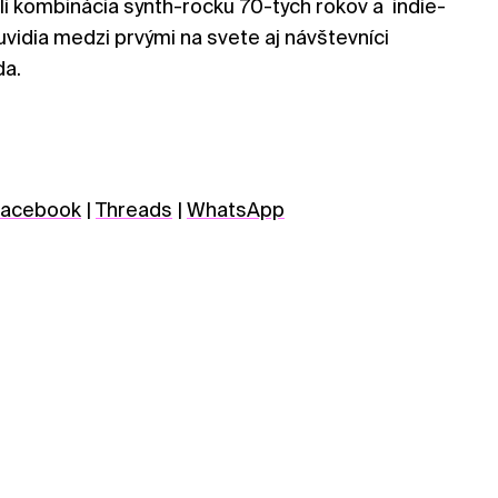
li kombinácia synth-rocku 70-tych rokov a indie-
uvidia medzi prvými na svete aj návštevníci
da.
acebook
|
Threads
|
WhatsApp