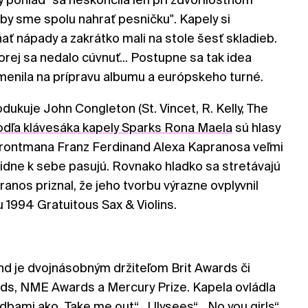
by sme spolu nahrať pesničku". Kapely si
ať nápady a zakrátko mali na stole šesť skladieb.
torej sa nedalo cúvnuť... Postupne sa tak idea
menila na prípravu albumu a európskeho turné.
dukuje John Congleton (St. Vincet, R. Kelly, The
dľa klávesáka kapely Sparks Rona Maela
sú hlasy
 frontmana Franz Ferdinand Alexa Kapranosa veľmi
vidne k sebe pasujú. Rovnako hladko sa stretávajú
ranos priznal, že jeho tvorbu výrazne ovplyvnil
 1994 Gratuitous Sax & Violins.
nd je dvojnásobným držiteľom Brit Awards či
s, NME Awards a Mercury Prize. Kapela ovládla
adbami ako „
Take me out
“, „Ulysees“, „No you girls“,