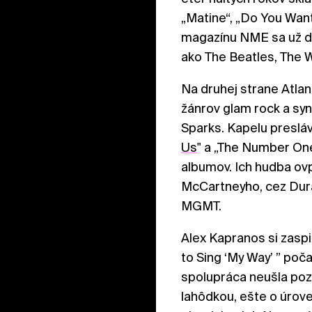
„Matine“, „Do You Want
magazínu NME sa už de
ako The Beatles, The Wh
Na druhej strane Atlant
žánrov glam rock a sy
Sparks. Kapelu preslávi
Us
" a „The Number One
albumov. Ich hudba ov
McCartneyho, cez Dura
MGMT.
Alex Kapranos si zaspi
to Sing ‘My Way’ ” poča
spolupráca neušla po
lahôdkou, ešte o úroveň