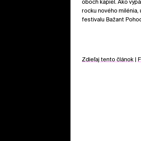
oboch kapiel. Ako vypá
rocku nového milénia, 
festivalu Bažant Poho
Zdieľaj tento článok
|
F