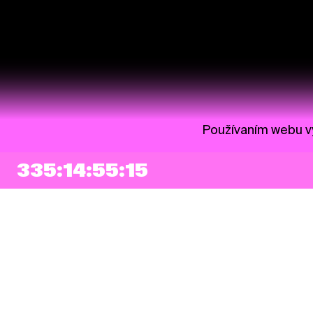
Používaním webu vy
335:14:55:14
NEWSLETTER
Prihlásiť sa