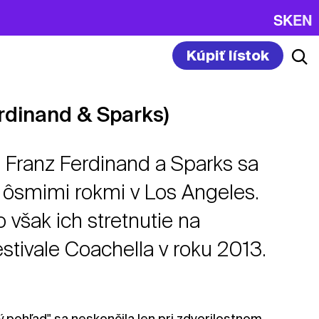
SK
EN
Kúpiť lístok
rdinand & Sparks)
l Franz Ferdinand a Sparks sa
 ôsmimi rokmi v Los Angeles.
 však ich stretnutie na
stivale Coachella v roku 2013.
 pohľad" sa neskončila len pri zdvorilostnom