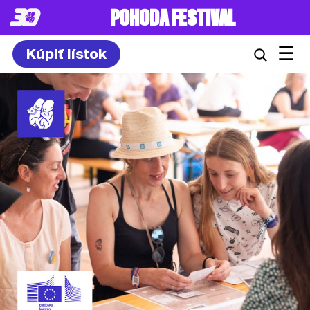
POHODA FESTIVAL
☰
Kúpiť lístok