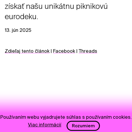
získať našu unikátnu piknikovú
eurodeku.
13. jún 2025
Zdieľaj tento článok
|
Facebook
|
Threads
Používaním webu vyjadrujete súhlas s používaním cookies.
Viac informácií
Rozumiem