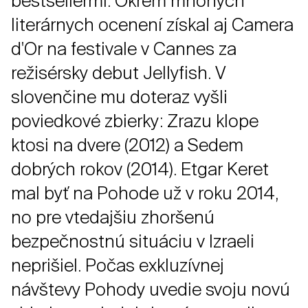
bestsellermi. Okrem mnohých
literárnych ocenení získal aj Camera
d'Or na festivale v Cannes za
režisérsky debut Jellyfish. V
slovenčine mu doteraz vyšli
poviedkové zbierky: Zrazu klope
ktosi na dvere (2012) a Sedem
dobrých rokov (2014). Etgar Keret
mal byť na Pohode už v roku 2014,
no pre vtedajšiu zhoršenú
bezpečnostnú situáciu v Izraeli
neprišiel. Počas exkluzívnej
návštevy Pohody uvedie svoju novú