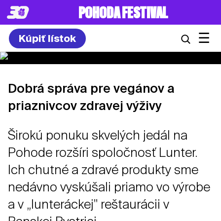
POHODA FESTIVAL
☰
Kúpiť lístok
Dobrá správa pre vegánov a
priaznivcov zdravej výživy
Širokú ponuku skvelých jedál na
Pohode rozšíri spoločnosť Lunter.
Ich chutné a zdravé produkty sme
nedávno vyskúšali priamo vo výrobe
a v „lunteráckej" reštaurácii v