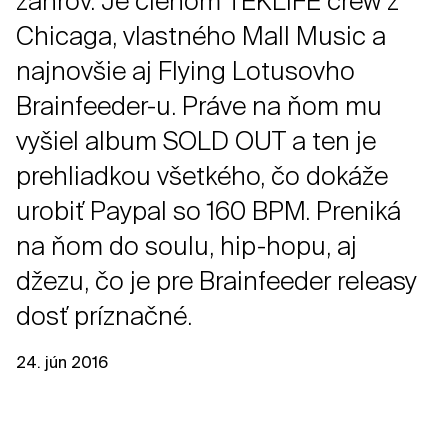
žánrov. Je členom TEKLIFE crew z
Chicaga, vlastného Mall Music a
najnovšie aj Flying Lotusovho
Brainfeeder-u. Práve na ňom mu
vyšiel album SOLD OUT a ten je
prehliadkou všetkého, čo dokáže
urobiť Paypal so 160 BPM. Preniká
na ňom do soulu, hip-hopu, aj
džezu, čo je pre Brainfeeder releasy
dosť príznačné.
24. jún 2016