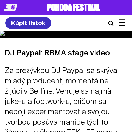
POHODA FESTIVAL
☰
Kúpiť lístok
DJ Paypal: RBMA stage video
Za prezývkou DJ Paypal sa skrýva
mladý producent, momentálne
žijúci v Berlíne. Venuje sa najmä
juke-u a footwork-u, pričom sa
nebojí experimentovať a svojou
tvorbou posúva hranice týchto