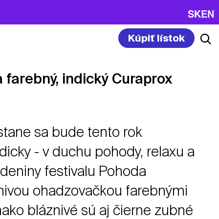
SK
EN
Kúpiť lístok
a farebný, indický Curaprox
ane sa bude tento rok
dicky - v duchu pohody, relaxu a
odeniny festivalu Pohoda
znivou ohadzovačkou farebnými
ako bláznivé sú aj čierne zubné