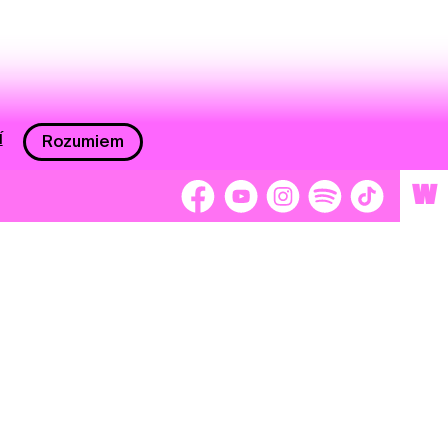
í
Rozumiem
W
 nám 2 %
Brigádnici
Dobrovoľníci
adors
Separátori
tage