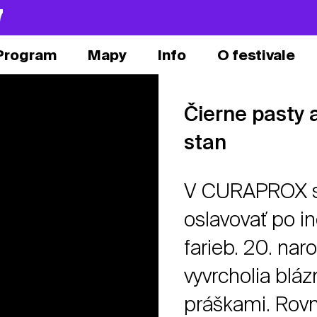
7
Program
Mapy
Info
O festivale
Čierne pasty 
stan
V CURAPROX st
oslavovať po in
farieb. 20. nar
vyvrcholia blá
práškami. Rovn