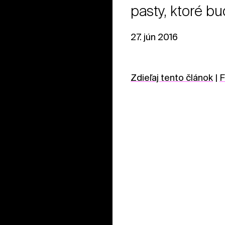
pasty, ktoré bu
27. jún 2016
Zdieľaj tento článok
|
F