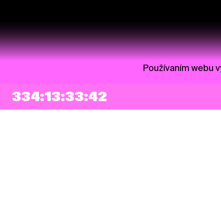
Používaním webu vy
334:13:33:42
NEWSLETTER
Prihlásiť sa
Súhlasím so zapísaním mojej e-mailovej adresy do Pohoda Newslettra a
využívaním na marketingové účely.