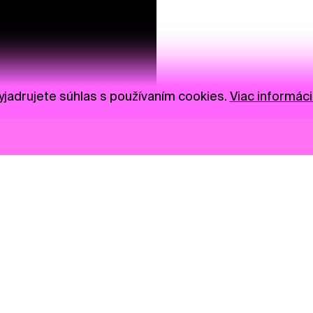
jadrujete súhlas s používaním cookies.
Viac informáci
Novinky
Darujte
Privacy Policy
NGO
Press
Ambass
Gastro
Visual S