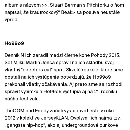
album s názvom >>. Stuart Berman s Pitchforku o ňom
napísal, že krautrockový“ Beak> sa posúva neustále
vpred.
Ho99o9
Denník N ich zaradil medzi čierne kone Pohody 2015.
Šéf Milku Martin Jenča spravil na ich skladbu svoj
vlastný "directors cut" spot. Skvelé reakcie, ktoré sme
dostali na ich vystúpenie potvrdzujú, že Ho99o9
prekonali všetky očakávania. Aj preto sme sa rozhodli
spraviť výnimku a Ho99o9 vystúpia aj na 21. ročníku
nášho festivalu.
TheOGM and Eaddy začali vystupovať ešte v roku
2012 v kolektíve JerseyKLAN. Ovplyvnil ich najmä tzv.
„gangsta hip-hop“, ako aj undergroundové punkové