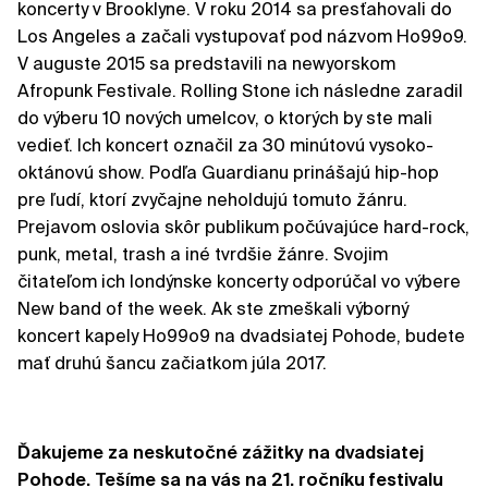
koncerty v Brooklyne. V roku 2014 sa presťahovali do
Los Angeles a začali vystupovať pod názvom Ho99o9.
V auguste 2015 sa predstavili na newyorskom
Afropunk Festivale. Rolling Stone ich následne zaradil
do výberu 10 nových umelcov, o ktorých by ste mali
vedieť. Ich koncert označil za 30 minútovú vysoko-
oktánovú show. Podľa Guardianu prinášajú hip-hop
pre ľudí, ktorí zvyčajne neholdujú tomuto žánru.
Prejavom oslovia skôr publikum počúvajúce hard-rock,
punk, metal, trash a iné tvrdšie žánre. Svojim
čitateľom ich londýnske koncerty odporúčal vo výbere
New band of the week. Ak ste zmeškali výborný
koncert kapely Ho99o9 na dvadsiatej Pohode, budete
mať druhú šancu začiatkom júla 2017.
Ďakujeme za neskutočné zážitky na dvadsiatej
Pohode. Tešíme sa na vás na 21. ročníku festivalu