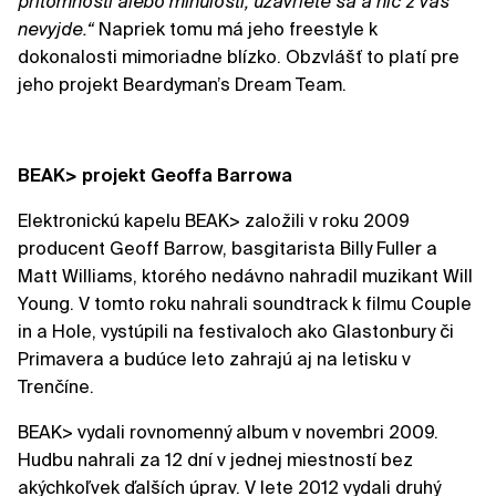
prítomnosti alebo minulosti, uzavriete sa a nič z vás
nevyjde.“
Napriek tomu má jeho freestyle k
dokonalosti mimoriadne blízko. Obzvlášť to platí pre
jeho projekt Beardyman’s Dream Team.
BEAK> projekt Geoffa Barrowa
Elektronickú kapelu BEAK> založili v roku 2009
producent Geoff Barrow, basgitarista Billy Fuller a
Matt Williams, ktorého nedávno nahradil muzikant Will
Young. V tomto roku nahrali soundtrack k filmu Couple
in a Hole, vystúpili na festivaloch ako Glastonbury či
Primavera a budúce leto zahrajú aj na letisku v
Trenčíne.
BEAK> vydali rovnomenný album v novembri 2009.
Hudbu nahrali za 12 dní v jednej miestností bez
akýchkoľvek ďalších úprav. V lete 2012 vydali druhý