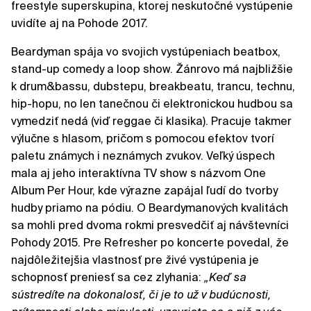
freestyle superskupina, ktorej neskutočné vystúpenie
uvidíte aj na Pohode 2017.
Beardyman spája vo svojich vystúpeniach beatbox,
stand-up comedy a loop show. Žánrovo má najbližšie
k drum&bassu, dubstepu, breakbeatu, trancu, technu,
hip-hopu, no len tanečnou či elektronickou hudbou sa
vymedziť nedá (viď reggae či klasika). Pracuje takmer
výlučne s hlasom, pričom s pomocou efektov tvorí
paletu známych i neznámych zvukov. Veľký úspech
mala aj jeho interaktívna TV show s názvom One
Album Per Hour, kde výrazne zapájal ľudí do tvorby
hudby priamo na pódiu. O Beardymanových kvalitách
sa mohli pred dvoma rokmi presvedčiť aj návštevníci
Pohody 2015. Pre Refresher po koncerte povedal, že
najdôležitejšia vlastnosť pre živé vystúpenia je
schopnosť preniesť sa cez zlyhania:
„Keď sa
sústredíte na dokonalosť, či je to už v budúcnosti,