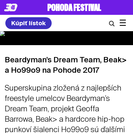
POHODA FESTIVAL
☰
Kúpiť lístok
Beardyman’s Dream Team, Beak>
a Ho99o9 na Pohode 2017
Superskupina zložená z najlepších
freestyle umelcov Beardyman’s
Dream Team, projekt Geoffa
Barrowa, Beak> a hardcore hip-hop
punkoví šialenci Ho99o9 sú ďalšími