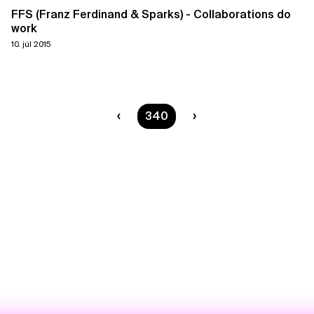
FFS (Franz Ferdinand & Sparks) - Collaborations do
work
10. júl 2015
Ste na strane
340