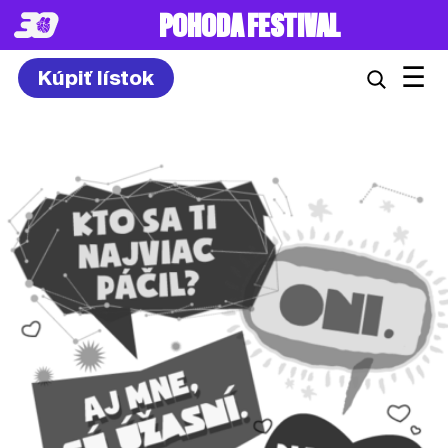
8. – 10.7.2027
☰
Kúpiť lístok