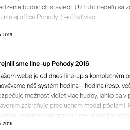
dzenie budúcich stavieb). Už túto nedeľu sa zo
unie aj office Pohody :) → čítať viac
n 2016
ejnili sme line-up Pohody 2016
ašom webe je od dnes line-up s kompletným p
ovávame náš systém hodina – hodina (resp. več
zpečuje možnosť vidieť viac hudby, ľahko sa v 
avením zabraňuje presluchom medzi pódiami. Pr
verzie zoradenia programu: line-up (podľa pódií) 
ún 2016