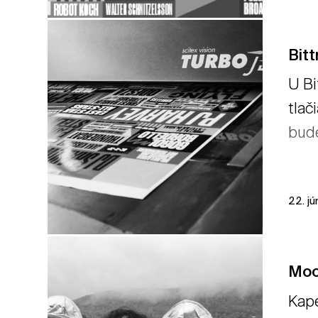
Bitt
U Bi
tlač
bude
22. j
Moo
Kape