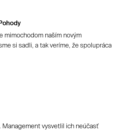
 Pohody
int je mimochodom naším novým
me si sadli, a tak veríme, že spolupráca
. Management vysvetlil ich neúčasť