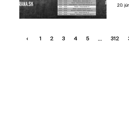
20. jú
1
2
3
4
5
312