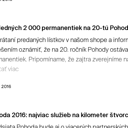
ledných 2 000 permanentiek na 20-tú Poho
rátaní predaných lístkov v našom shope a infor
šením oznámiť, že na 20. ročník Pohody ostáv
anentiek. Pripomíname, že zajtra zverejníme 
tať viac
n 2016
da 2016: najviac služieb na kilometer štvor
siata Pohoda bude aj o viacerých partnerských