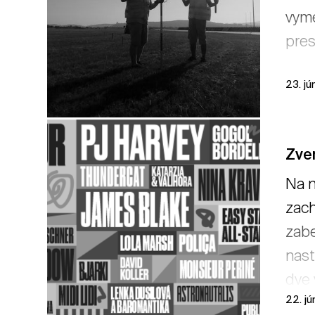
vyme
pres
23. jú
Zver
Na n
zach
zabe
nast
dve 
22. j