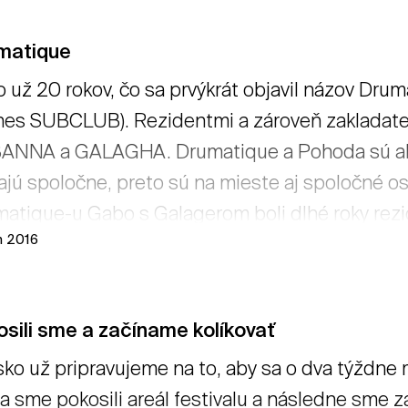
matique
o už 20 rokov, čo sa prvýkrát objavil názov Dru
nes SUBCLUB). Rezidentmi a zároveň zakladateľm
NNA a GALAGHA. Drumatique a Pohoda sú ako dv
ajú spoločne, preto sú na mieste aj spoločné o
atique-u Gabo s Galagerom boli dlhé roky rez
n 2016
upracoval ako spoludramaturg a stage manažér. 
a aj v Rakúsku, Maďarsku, Poľsku, Francúzsku, 
ktív prináša súčasný drum 'n' bass sound, mo
sili sme a začíname kolíkovať
GHA, SVETLUX, CLIVE, INKWALL, ZAJO a ROLAN
sko už pripravujeme na to, aby sa o dva týždne
m festivale. → čítať viac
a sme pokosili areál festivalu a následne sme z