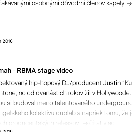
akávanými osobnými dôvodmi členov kapely. → č
ún 2016
mah - RBMA stage video
ektovaný hip-hopový DJ/producent Justin “Kut
htone, no od dvanástich rokov žil v Hollywoode.
ou si budoval meno talentovaného underground
ngelského kolektívu dublab a napriek tomu, že 
ich producentských releasov. → čítať viac
ún 2016