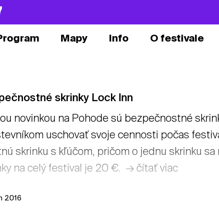
7
Program
Mapy
Info
O festivale
pečnostné skrinky Lock Inn
ou novinkou na Pohode sú bezpečnostné skrink
tevníkom uschovať svoje cennosti počas festiv
tnú skrinku s kľúčom, pričom o jednu skrinku s
nky na celý festival je 20 €. → čítať viac
ún 2016