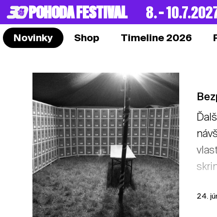
POHODA FESTIVAL
8. – 10.7.202
Novinky
Shop
Timeline 2026
Bez
Ďalš
návš
vlas
skri
24. j