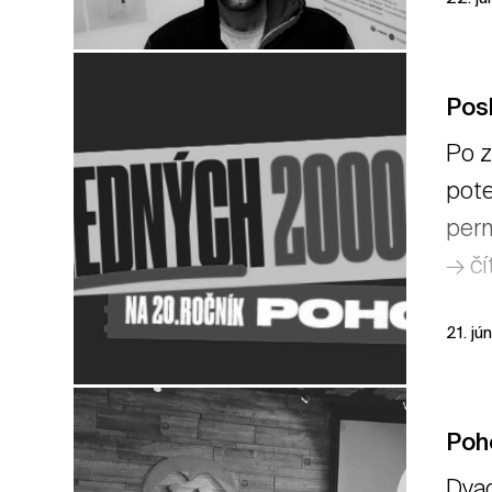
Pos
Po z
pote
perm
→ čí
21. jú
Poho
Dvad