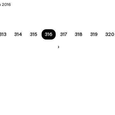
n 2016
313
314
315
Ste na strane
316
317
318
319
320