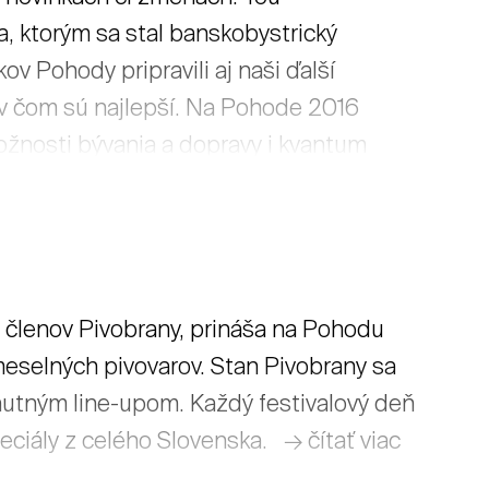
a, ktorým sa stal banskobystrický
ov Pohody pripravili aj naši ďalší
, v čom sú najlepší. Na Pohode 2016
ožnosti bývania a dopravy i kvantum
 viac pohody. → čítať viac
h členov Pivobrany, prináša na Pohodu
emeselných pivovarov. Stan Pivobrany sa
utným line-upom. Každý festivalový deň
ciály z celého Slovenska. → čítať viac