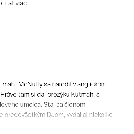
ítať viac
mah” McNulty sa narodil v anglickom
 Práve tam si dal prezýku Kutmah, s
ového umelca. Stal sa členom
je predovšetkým DJom, vydal aj niekoľko