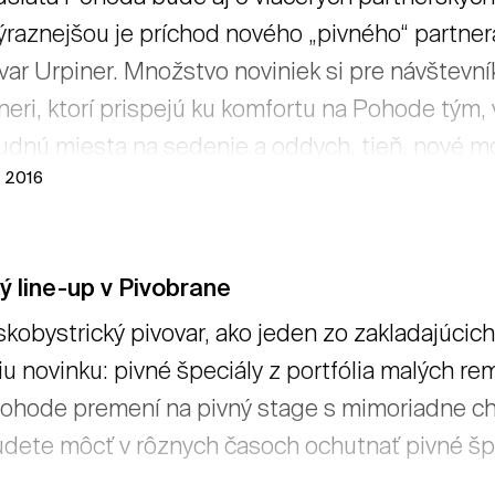
ýraznejšou je príchod nového „pivného“ partner
var Urpiner. Množstvo noviniek si pre návštevník
neri, ktorí prispejú ku komfortu na Pohode tým
udnú miesta na sedenie a oddych, tieň, nové m
n 2016
ích služieb, ktoré vytvoria pre návštevníkov ešte
ý line-up v Pivobrane
kobystrický pivovar, ako jeden zo zakladajúcic
iu novinku: pivné špeciály z portfólia malých r
ohode premení na pivný stage s mimoriadne ch
udete môcť v rôznych časoch ochutnať pivné špe