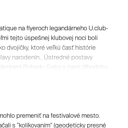
matique na flyeroch legandárneho U.club­
i tejto úspešnej klubovej noci boli
ojičky, ktoré veľkú časť histórie
slavy narodenín.. Ústredné postavy
identami Pohody, Gabo s nami dlhodobo
Páni si zahrali okrem Slovenska a
Holandsku či Veľkej Británii. Drumatique
mentálne v zložení: GABANNA,
D. Z nich piati sa predstavia na
 mohlo premeniť na festivalové mesto.
ačali s "kolíkovaním" (geodeticky presné