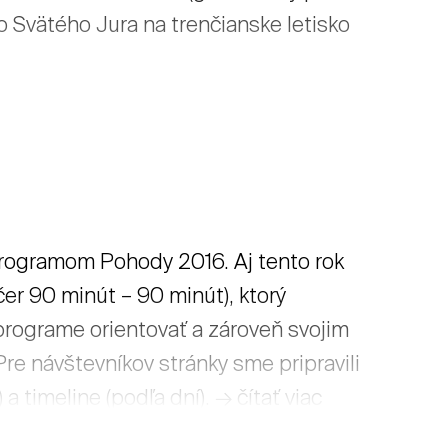
 Svätého Jura na trenčianske letisko
rogramom Pohody 2016. Aj tento rok
er 90 minút – 90 minút), ktorý
programe orientovať a zároveň svojim
e návštevníkov stránky sme pripravili
a timeline (podľa dní). → čítať viac