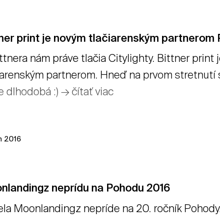
ner print je novým tlačiarenským partnerom
ttnera nám práve tlačia Citylighty. Bittner pr
iarenským partnerom. Hneď na prvom stretnutí s
 dlhodobá :) → čítať viac
ún 2016
nlandingz neprídu na Pohodu 2016
la Moonlandingz nepríde na 20. ročník Pohody