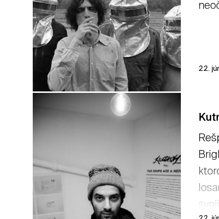
neoč
22. j
Kut
Rešp
Brig
ktor
losa
svoj
22. j