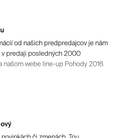
du
mácií od našich predpredajcov je nám
a v predaji posledných 2000
na našom webe line-up Pohody 2016.
cový
 novinkách či zmenách. Tou