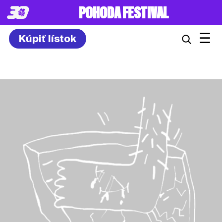
8. – 10.7.2027
☰
Kúpiť lístok