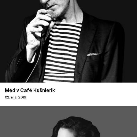
Med v Café Kušnierik
02. máj 2019