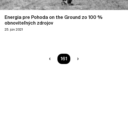
Energia pre Pohoda on the Ground zo 100 %
obnoviteľných zdrojov
25. jún 2021
Ste na strane
161