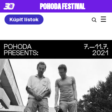
8. – 10.7.2027
☰
Kúpiť lístok