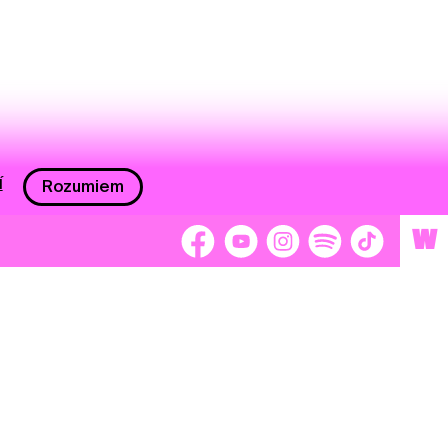
í
Rozumiem
W
 nám 2 %
Brigádnici