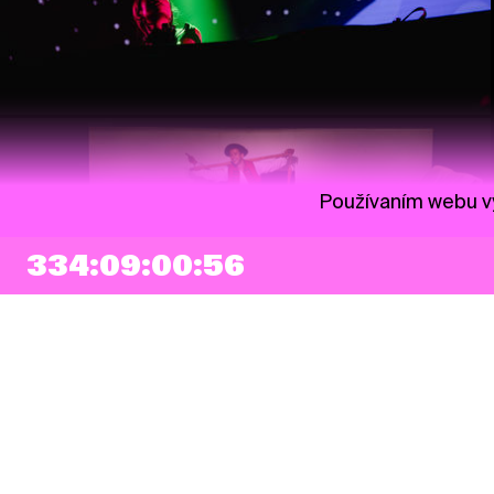
Používaním webu vy
334:09:00:55
NEWSLETTER