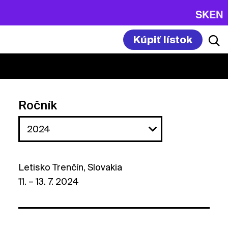
SK
EN
Kúpiť lístok
Ročník
Letisko Trenčín, Slovakia
11. – 13. 7. 2024