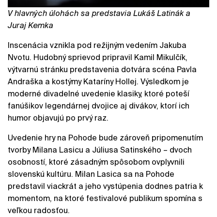
V hlavných úlohách sa predstavia Lukáš Latinák a
Juraj Kemka
Inscenácia vznikla pod režijným vedením Jakuba
Nvotu. Hudobný sprievod pripravil Kamil Mikulčík,
výtvarnú stránku predstavenia dotvára scéna Pavla
Andraška a kostýmy Kataríny Hollej. Výsledkom je
moderné divadelné uvedenie klasiky, ktoré poteší
fanúšikov legendárnej dvojice aj divákov, ktorí ich
humor objavujú po prvý raz.
Uvedenie hry na Pohode bude zároveň pripomenutím
tvorby Milana Lasicu a Júliusa Satinského – dvoch
osobností, ktoré zásadným spôsobom ovplyvnili
slovenskú kultúru. Milan Lasica sa na Pohode
predstavil viackrát a jeho vystúpenia dodnes patria k
momentom, na ktoré festivalové publikum spomína s
veľkou radosťou.