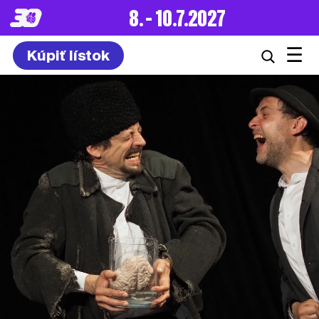
8. – 10.7.2027
☰
Kúpiť lístok