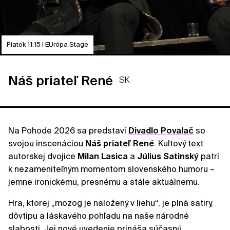
Piatok 11:15 | EUrópa Stage
Náš priateľ René
SK
Na Pohode 2026 sa predstaví
Divadlo Povalač
so
svojou inscenáciou
Náš priateľ René
. Kultový text
autorskej dvojice
Milan
Lasica
a
Július
Satinský
patrí
k nezameniteľným momentom slovenského humoru –
jemne ironickému, presnému a stále aktuálnemu.
Hra, ktorej „mozog je naložený v liehu“, je plná satiry,
dôvtipu a láskavého pohľadu na naše národné
slabosti. Jej nové uvedenie prináša súčasnú