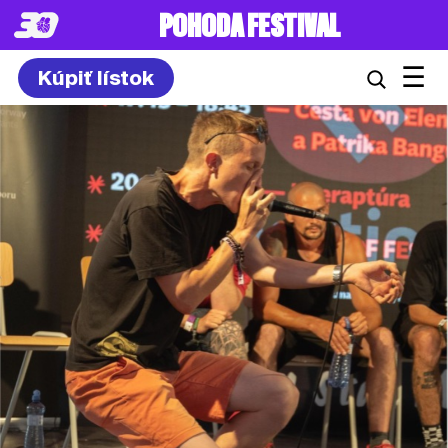
POHODA FESTIVAL
☰
Kúpiť lístok