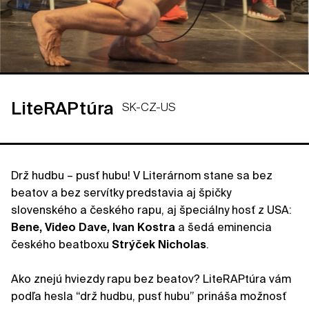
LiteRAPtúra
SK-CZ-US
Drž hudbu – pusť hubu! V Literárnom stane sa bez
beatov a bez servítky predstavia aj špičky
slovenského a českého rapu, aj špeciálny hosť z USA:
Bene, Video Dave, Ivan Kostra
a šedá eminencia
českého beatboxu
Strýček Nicholas
.
Ako znejú hviezdy rapu bez beatov? LiteRAPtúra vám
podľa hesla “drž hudbu, pusť hubu” prináša možnosť