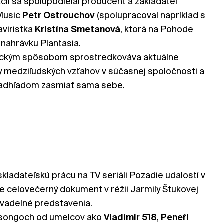
ii sa spolupodieľal producent a zakladateľ
 Music
Petr Ostrouchov
(spolupracoval napríklad s
aviristka
Kristína Smetanová
, ktorá na Pohode
nahrávku Plantasia.
tickým spôsobom sprostredkováva aktuálne
y medziľudských vzťahov v súčasnej spoločnosti a
nadhľadom zasmiať sama sebe.
kladateľskú prácu na TV seriáli Pozadie udalostí v
re celovečerný dokument v réžii Jarmily Štukovej
ivadelné predstavenia.
 v songoch od umelcov ako
Vladimir 518
,
Peneři