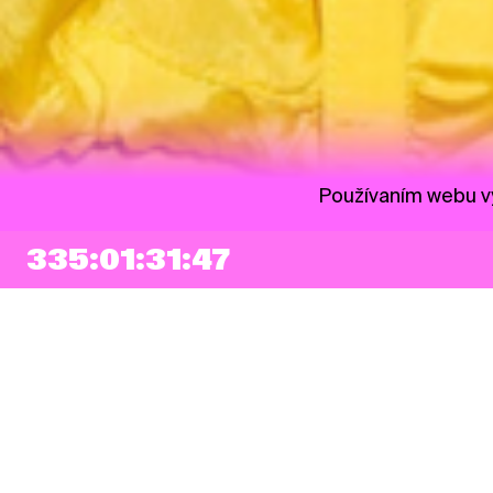
Používaním webu vy
335:01:31:45
NEWSLETTER