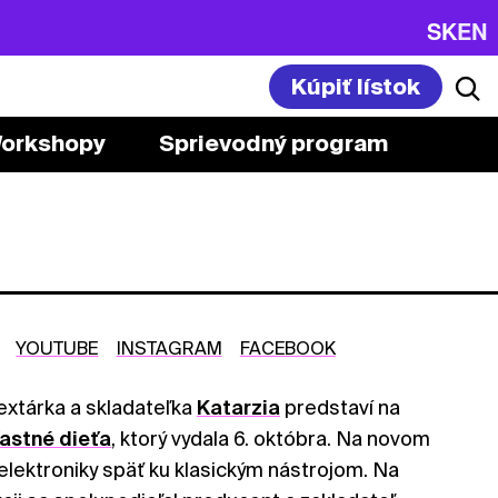
SK
EN
Kúpiť lístok
orkshopy
Sprievodný program
YOUTUBE
INSTAGRAM
FACEBOOK
extárka a skladateľka
Katarzia
predstaví na
astné dieťa
, ktorý vydala 6. októbra. Na novom
elektroniky späť ku klasickým nástrojom. Na