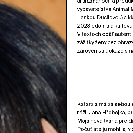
aranžmánoch a produkc
vydavateľstva Animal
Lenkou Dusilovou) a kl
2023 odohrala kultovú 
V textoch opäť auten
zážitky ženy cez obraz
zároveň sa dokáže s 
Katarzia má za sebou s
réžii Jana Hřebejka, p
Moja nová tvár a pre d
Počuť ste ju mohli aj