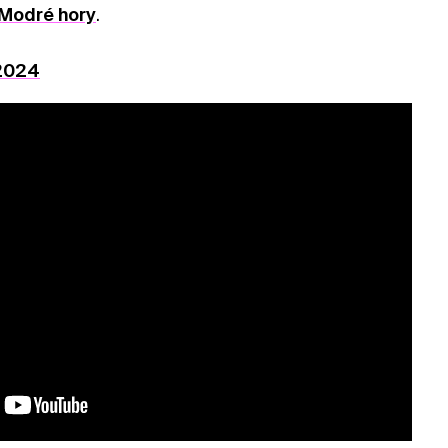
Modré hory
.
2024