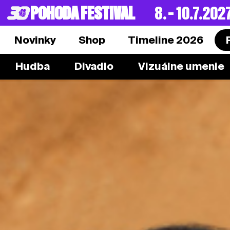
POHODA FESTIVAL
8. – 10.7.202
Novinky
Shop
Timeline 2026
Hudba
Divadlo
Vizuálne umenie