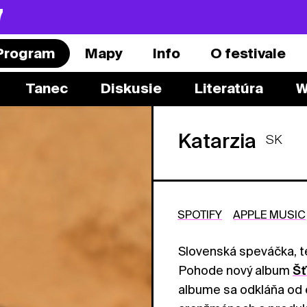
7
Program
Mapy
Info
O festivale
Tanec
Diskusie
Literatúra
W
Katarzia
SK
SPOTIFY
APPLE MUSIC
Slovenská speváčka, t
Pohode nový album
Šť
albume sa odkláňa od 