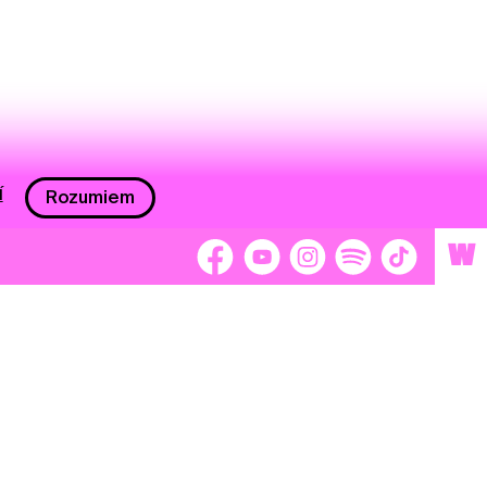
í
Rozumiem
W
 nám 2 %
Brigádnici