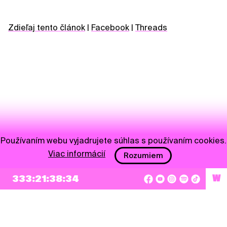
Zdieľaj tento článok
|
Facebook
|
Threads
Používaním webu vyjadrujete súhlas s používaním cookies.
Viac informácií
Rozumiem
NEWSLETTER
333:21:38:34
W
Prihlásiť sa
Súhlasím so zapísaním mojej e-mailovej adresy do Pohoda Newslettra a využívaním
na marketingové účely.