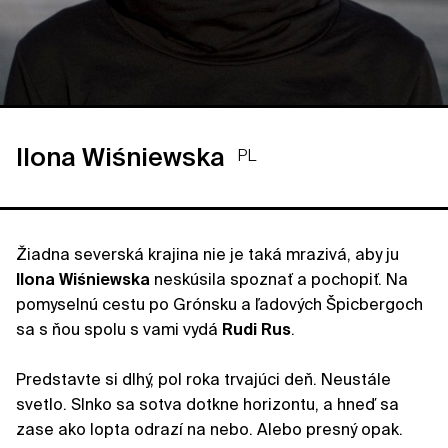
Ilona Wiśniewska
PL
Žiadna severská krajina nie je taká mrazivá, aby ju
Ilona Wiśniewska
neskúsila spoznať a pochopiť. Na
pomyselnú cestu po Grónsku a ľadových Špicbergoch
sa s ňou spolu s vami vydá
Rudi Rus
.
Predstavte si dlhý, pol roka trvajúci deň. Neustále
svetlo. Slnko sa sotva dotkne horizontu, a hneď sa
zase ako lopta odrazí na nebo. Alebo presný opak.