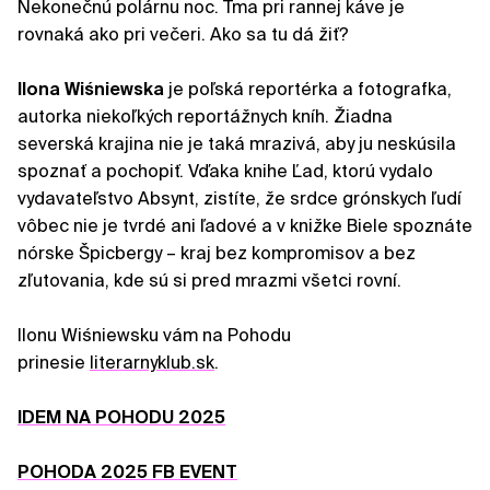
Nekonečnú polárnu noc. Tma pri rannej káve je
rovnaká ako pri večeri. Ako sa tu dá žiť?
Ilona Wiśniewska
je poľská reportérka a fotografka,
autorka niekoľkých reportážnych kníh. Žiadna
severská krajina nie je taká mrazivá, aby ju neskúsila
spoznať a pochopiť. Vďaka knihe Ľad, ktorú vydalo
vydavateľstvo Absynt, zistíte, že srdce grónskych ľudí
vôbec nie je tvrdé ani ľadové a v knižke Biele spoznáte
nórske Špicbergy – kraj bez kompromisov a bez
zľutovania, kde sú si pred mrazmi všetci rovní.
Ilonu Wiśniewsku vám na Pohodu
prinesie
literarnyklub.sk
.
IDEM NA POHODU 2025
POHODA 2025 FB EVENT