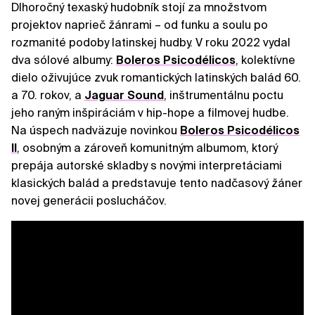
Dlhoročný texaský hudobník stojí za množstvom
projektov naprieč žánrami – od funku a soulu po
rozmanité podoby latinskej hudby. V roku 2022 vydal
dva sólové albumy:
Boleros Psicodélicos
, kolektívne
dielo oživujúce zvuk romantických latinských balád 60.
a 70. rokov, a
Jaguar Sound
, inštrumentálnu poctu
jeho raným inšpiráciám v hip-hope a filmovej hudbe.
Na úspech nadväzuje novinkou
Boleros Psicodélicos
II
, osobným a zároveň komunitným albumom, ktorý
prepája autorské skladby s novými interpretáciami
klasických balád a predstavuje tento nadčasový žáner
novej generácii poslucháčov.