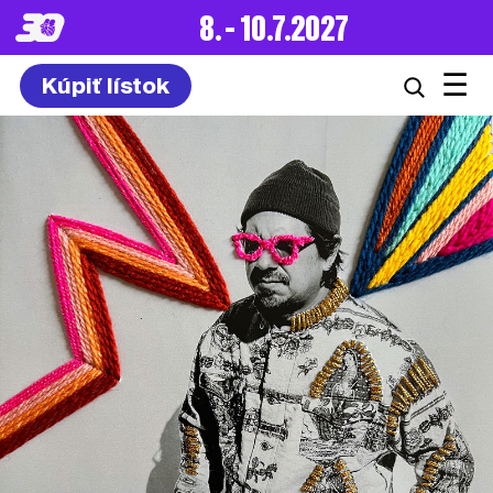
8. – 10.7.2027
☰
Kúpiť lístok