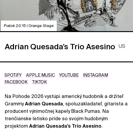
Piatok 20:15 | Orange Stage
Adrian Quesada’s Trio Asesino
US
SPOTIFY
APPLE MUSIC
YOUTUBE
INSTAGRAM
FACEBOOK
TIKTOK
Na Pohode 2026 vystúpi americký hudobník a držiteľ
Grammy
Adrian
Quesada
, spoluzakladateľ, gitarista a
producent výnimočnej kapely Black Pumas. Na
trenčianske letisko príde so svojím hudobným
projektom
Adrian Quesada’s Trio Asesino
.