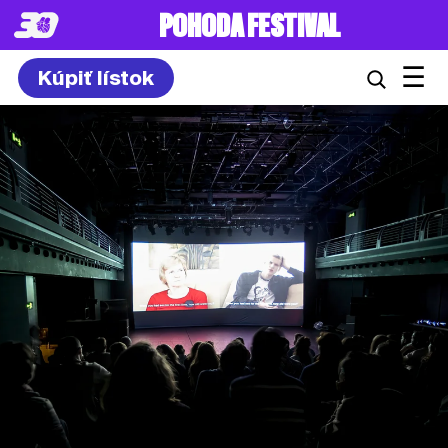
POHODA FESTIVAL
☰
Kúpiť lístok