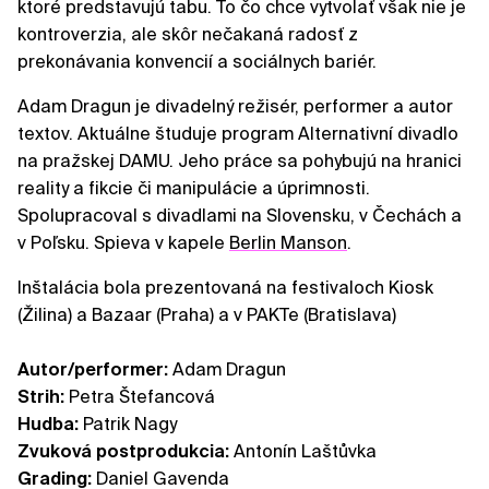
ktoré predstavujú tabu. To čo chce vytvolať však nie je
kontroverzia, ale skôr nečakaná radosť z
prekonávania konvencií a sociálnych bariér.
Adam Dragun je divadelný režisér, performer a autor
textov. Aktuálne študuje program Alternativní divadlo
na pražskej DAMU. Jeho práce sa pohybujú na hranici
reality a fikcie či manipulácie a úprimnosti.
Spolupracoval s divadlami na Slovensku, v Čechách a
v Poľsku. Spieva v kapele
Berlin Manson
.
Inštalácia bola prezentovaná na festivaloch Kiosk
(Žilina) a Bazaar (Praha) a v PAKTe (Bratislava)
Autor/performer:
Adam Dragun
Strih:
Petra Štefancová
Hudba:
Patrik Nagy
Zvuková postprodukcia:
Antonín Laštůvka
Grading:
Daniel Gavenda