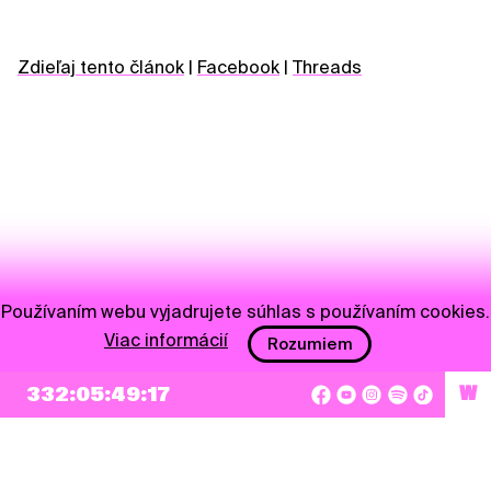
Zdieľaj tento článok
|
Facebook
|
Threads
Používaním webu vyjadrujete súhlas s používaním cookies.
Viac informácií
Rozumiem
NEWSLETTER
332:05:49:16
W
Prihlásiť sa
Súhlasím so zapísaním mojej e-mailovej adresy do Pohoda Newslettra a využívaním
na marketingové účely.