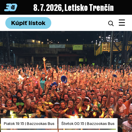
8. 7. 2026, Letisko Trenčín
☰
Kúpiť lístok
Piatok 19:15 | Bazzookas Bus
Štvrtok 00:15 | Bazzookas Bus