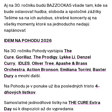
Aj na 30. ročníku budú BAZZOOKAS všade tam, kde sa
bude oslavovať hudba, sloboda a spoločné zážitky.
Tešíme sa na ich autobus, strešné koncerty aj na
všetky momenty, ktoré sa jednoducho nedajú
naplánovať.
IDEM NA POHODU 2026
Na 30. ročníku Pohody vystúpia
The
Cure
,
Gorillaz
,
The Prodigy
,
Lykke Li
,
Denzel
Curry
,
IDLES
,
Oliver Tree
,
Apashe & Brass
Orchestra
,
Action Bronson
,
Emilíana Torrini
,
Baxter
Dury
a mnohí ďalší.
Na Pohodu je v ponuke už iba posledných tristo
4-
dňových lístkov
.
Samostatné jednodňové lístky na
THE CURE Extra
Day
sú k dispozícii až do vypredania.