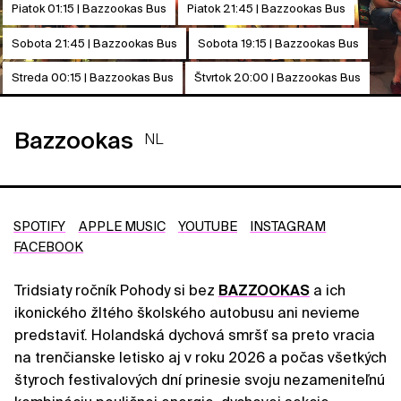
Piatok 01:15 | Bazzookas Bus
Piatok 21:45 | Bazzookas Bus
Sobota 21:45 | Bazzookas Bus
Sobota 19:15 | Bazzookas Bus
Streda 00:15 | Bazzookas Bus
Štvrtok 20:00 | Bazzookas Bus
Bazzookas
NL
SPOTIFY
APPLE MUSIC
YOUTUBE
INSTAGRAM
FACEBOOK
Tridsiaty ročník Pohody si bez
BAZZOOKAS
a ich
ikonického žltého školského autobusu ani nevieme
predstaviť. Holandská dychová smršť sa preto vracia
na trenčianske letisko aj v roku 2026 a počas všetkých
štyroch festivalových dní prinesie svoju nezameniteľnú