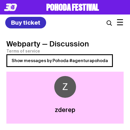
POHODA FESTIVAL
☰
Buy ticket
Webparty
— Discussion
Terms of service
Show messages by Pohoda #agenturapohoda
Z
zderep