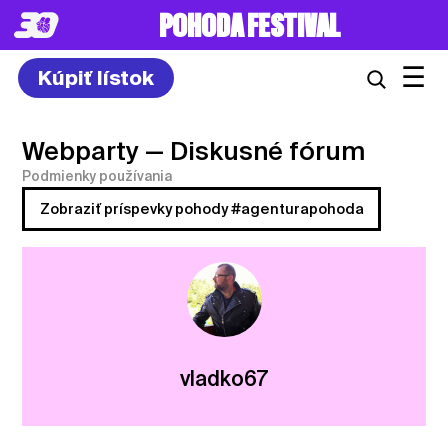
POHODA FESTIVAL
☰
Kúpiť lístok
Webparty
— Diskusné fórum
Podmienky používania
Zobraziť príspevky pohody #agenturapohoda
vladko67