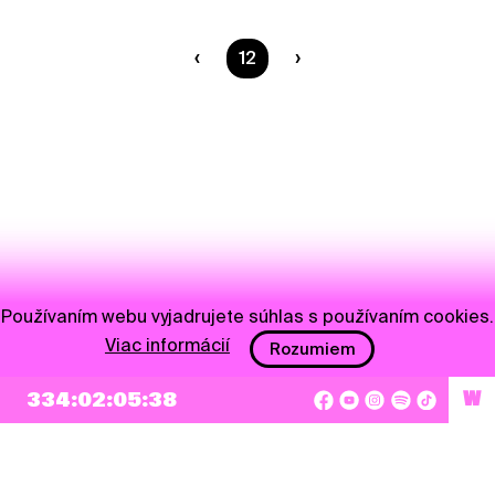
Ste na strane
12
Používaním webu vyjadrujete súhlas s používaním cookies.
Viac informácií
Rozumiem
334:02:05:38
W
NEWSLETTER
Prihlásiť sa