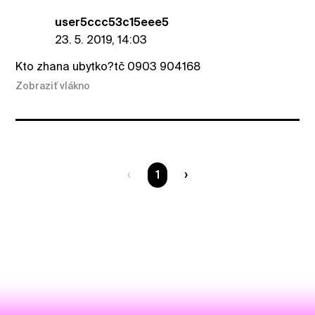
user5ccc53c15eee5
23. 5. 2019, 14:03
Kto zhana ubytko?tč 0903 904168
Zobraziť vlákno
Ste na strane
1