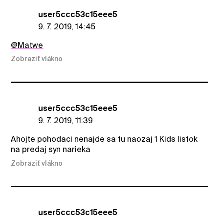
user5ccc53c15eee5
9. 7. 2019, 14:45
@Matwe
Zobraziť vlákno
user5ccc53c15eee5
9. 7. 2019, 11:39
Ahojte pohodaci nenajde sa tu naozaj 1 Kids listok
na predaj syn narieka
Zobraziť vlákno
user5ccc53c15eee5