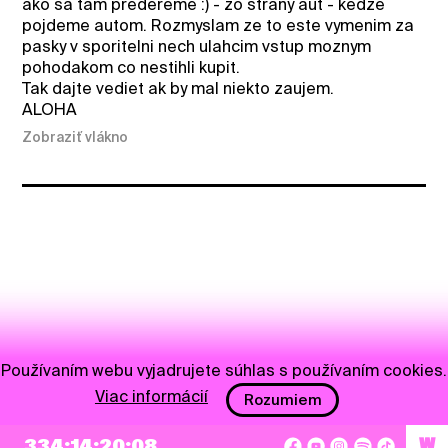
ako sa tam predereme :) - zo strany aut - kedze
pojdeme autom. Rozmyslam ze to este vymenim za
pasky v sporitelni nech ulahcim vstup moznym
pohodakom co nestihli kupit.
Tak dajte vediet ak by mal niekto zaujem.
ALOHA
Zobraziť vlákno
Používaním webu vyjadrujete súhlas s používaním cookies.
Viac informácií
Rozumiem
334:14:20:08
W