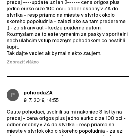
predaj ----update uz len 2------ cena origos plus
jedno eurko cize 100 oci - odber osobny v ZA do
stvrtka - resp priamo na mieste v stvrtok okolo
skoreho popoludnia - zalezi ako sa tam predereme
:) - zo strany aut - kedze pojdeme autom.
Rozmyslam ze to este vymenim za pasky v sporitelni
nech ulahcim vstup moznym pohodakom co nestihli
kupit.
Tak dajte vediet ak by mal niekto zaujem.
Zobraziť vlákno
pohoodaZA
P
9. 7. 2019, 14:55
Caute pohodaci, uvolnili sa mi nakoniec 3 listky na
predaj - cena origos plus jedno eurko cize 100 oci -
odber osobny v ZA do stvrtka - resp priamo na
mieste v stvrtok okolo skoreho popoludnia - zalezi