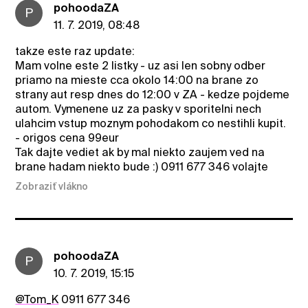
pohoodaZA
P
11. 7. 2019, 08:48
takze este raz update:
Mam volne este 2 listky - uz asi len sobny odber
priamo na mieste cca okolo 14:00 na brane zo
strany aut resp dnes do 12:00 v ZA - kedze pojdeme
autom. Vymenene uz za pasky v sporitelni nech
ulahcim vstup moznym pohodakom co nestihli kupit.
- origos cena 99eur
Tak dajte vediet ak by mal niekto zaujem ved na
brane hadam niekto bude :) 0911 677 346 volajte
Zobraziť vlákno
pohoodaZA
P
10. 7. 2019, 15:15
@Tom_K
0911 677 346