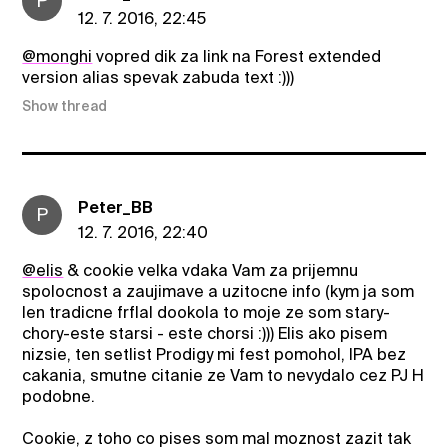
P
12. 7. 2016, 22:45
@monghi
vopred dik za link na Forest extended
version alias spevak zabuda text :)))
Show thread
Peter_BB
P
12. 7. 2016, 22:40
@elis
& cookie velka vdaka Vam za prijemnu
spolocnost a zaujimave a uzitocne info (kym ja som
len tradicne frflal dookola to moje ze som stary-
chory-este starsi - este chorsi :))) Elis ako pisem
nizsie, ten setlist Prodigy mi fest pomohol, IPA bez
cakania, smutne citanie ze Vam to nevydalo cez PJ H
podobne.
Cookie, z toho co pises som mal moznost zazit tak