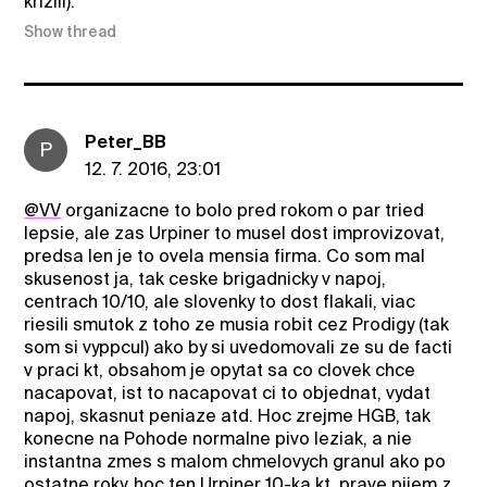
krizili).
Show thread
Peter_BB
P
12. 7. 2016, 23:01
@VV
organizacne to bolo pred rokom o par tried
lepsie, ale zas Urpiner to musel dost improvizovat,
predsa len je to ovela mensia firma. Co som mal
skusenost ja, tak ceske brigadnicky v napoj,
centrach 10/10, ale slovenky to dost flakali, viac
riesili smutok z toho ze musia robit cez Prodigy (tak
som si vyppcul) ako by si uvedomovali ze su de facti
v praci kt, obsahom je opytat sa co clovek chce
nacapovat, ist to nacapovat ci to objednat, vydat
napoj, skasnut peniaze atd. Hoc zrejme HGB, tak
konecne na Pohode normalne pivo leziak, a nie
instantna zmes s malom chmelovych granul ako po
ostatne roky, hoc ten Urpiner 10-ka kt. prave pijem z