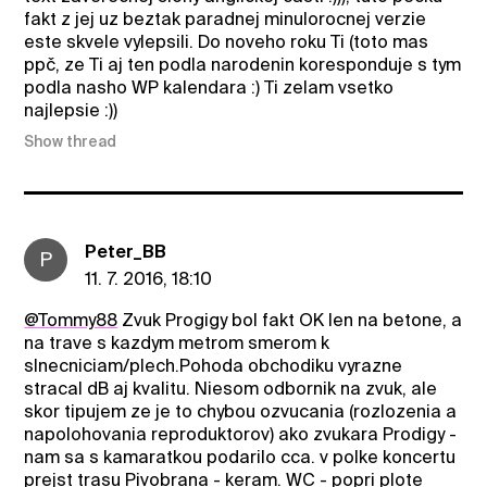
fakt z jej uz beztak paradnej minulorocnej verzie
este skvele vylepsili. Do noveho roku Ti (toto mas
ppč, ze Ti aj ten podla narodenin koresponduje s tym
podla nasho WP kalendara :) Ti zelam vsetko
najlepsie :))
Show thread
Peter_BB
P
11. 7. 2016, 18:10
@Tommy88
Zvuk Progigy bol fakt OK len na betone, a
na trave s kazdym metrom smerom k
slnecniciam/plech.Pohoda obchodiku vyrazne
stracal dB aj kvalitu. Niesom odbornik na zvuk, ale
skor tipujem ze je to chybou ozvucania (rozlozenia a
napolohovania reproduktorov) ako zvukara Prodigy -
nam sa s kamaratkou podarilo cca. v polke koncertu
prejst trasu Pivobrana - keram. WC - popri plote