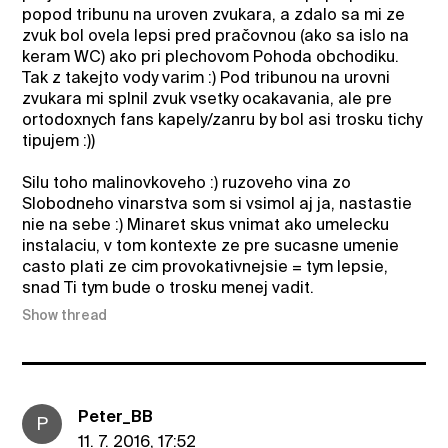
popod tribunu na uroven zvukara, a zdalo sa mi ze
zvuk bol ovela lepsi pred pračovnou (ako sa islo na
keram WC) ako pri plechovom Pohoda obchodiku.
Tak z takejto vody varim :) Pod tribunou na urovni
zvukara mi splnil zvuk vsetky ocakavania, ale pre
ortodoxnych fans kapely/zanru by bol asi trosku tichy
tipujem :))
Silu toho malinovkoveho :) ruzoveho vina zo
Slobodneho vinarstva som si vsimol aj ja, nastastie
nie na sebe :) Minaret skus vnimat ako umelecku
instalaciu, v tom kontexte ze pre sucasne umenie
casto plati ze cim provokativnejsie = tym lepsie,
snad Ti tym bude o trosku menej vadit.
Show thread
Peter_BB
P
11. 7. 2016, 17:52