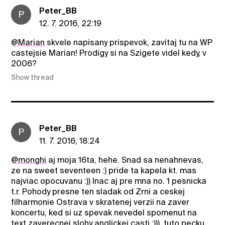
Peter_BB
P
12. 7. 2016, 22:19
@Marian
skvele napisany prispevok, zavitaj tu na WP
castejsie Marian! Prodigy si na Szigete videl kedy, v
2006?
Show thread
Peter_BB
P
11. 7. 2016, 18:24
@monghi
aj moja 16ta, hehe. Snad sa nenahnevas,
ze na sweet seventeen :) pride ta kapela kt. mas
najviac opocuvanu :)) Inac aj pre mna no. 1 pesnicka
t.r. Pohody presne ten sladak od Zrni a ceskej
filharmonie Ostrava v skratenej verzii na zaver
koncertu, ked si uz spevak nevedel spomenut na
text zaverecnej slohy anglickej casti :))), tuto pecku