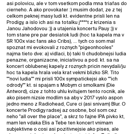
asi polovicu, ale v tom vsetkom podla mna triafas do
cierneho. A ako provokater :) musim dodat, ze z tej
celkom peknej masy ludi kt. evidentne prisli len na
Prodigy, a islo ich asi na totalku j****t z krizenia s
Janou Jahodovou :)) a utajenia koncertu Pauy :)) v
tom stane pre par desiatok ludi (hoc ta kapela ma v
SR 100x viac fans ako Cribs), ... tych co som mal
spoznat mi evokovali z roznych "pigeonhooles"
najma tieto dve: a) vidlaci, b) taki ti chudobnejsi ludia
penazne, organizacne, iniciativou a pod. kt. sa na
koncert oblubenej kapely z roznych pricin nevydali/ju
hoc ta kapela hrala vela krat vekmi blizko SR. Tito
""novi ludia"" mi prisli 100x sympatickejsi ako ""ich
odrody"" kt. si spajam s Mobym ci smolkami (Die
Antword), cize z tohto uhlu kvitujem tento rocnik, ale
ako pisem nizsie modlim sa aby v 2017 vyslo aspon
jedno meno z Radiohead, Cure ci (asi snivam) Blur. O
koncerte Prodigy radsej az osobne, bol som cez
neho "all over the place", a skrz to fajne IPA pivko kt,
mam len vdaka Elis a Tebe ten koncert vnimam
subjektivne o cosi asi pozitivnejsie ako pises, ale