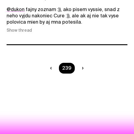
@dukon
fajny zoznam :)), ako pisem vyssie, snad z
neho vyjdu nakoniec Cure :)), ale ak aj nie tak vyse
polovica mien by aj mna potesila.
Show thread
You are on page
239