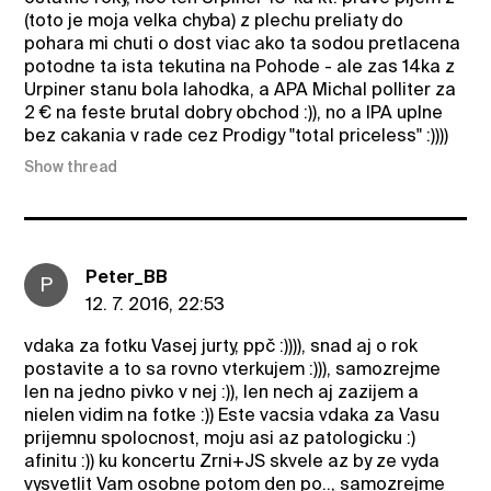
(toto je moja velka chyba) z plechu preliaty do
pohara mi chuti o dost viac ako ta sodou pretlacena
potodne ta ista tekutina na Pohode - ale zas 14ka z
Urpiner stanu bola lahodka, a APA Michal polliter za
2 € na feste brutal dobry obchod :)), no a IPA uplne
bez cakania v rade cez Prodigy "total priceless" :))))
Show thread
Peter_BB
P
12. 7. 2016, 22:53
vdaka za fotku Vasej jurty, ppč :)))), snad aj o rok
postavite a to sa rovno vterkujem :))), samozrejme
len na jedno pivko v nej :)), len nech aj zazijem a
nielen vidim na fotke :)) Este vacsia vdaka za Vasu
prijemnu spolocnost, moju asi az patologicku :)
afinitu :)) ku koncertu Zrni+JS skvele az by ze vyda
vysvetlit Vam osobne potom den po.., samozrejme