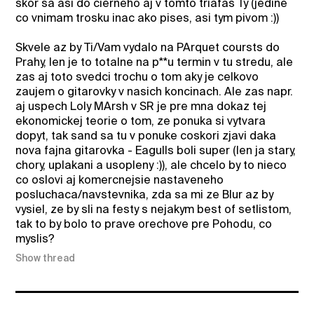
skor sa asi do cierneho aj v tomto triafas Ty (jedine
co vnimam trosku inac ako pises, asi tym pivom :))
Skvele az by Ti/Vam vydalo na PArquet coursts do
Prahy, len je to totalne na p**u termin v tu stredu, ale
zas aj toto svedci trochu o tom aky je celkovo
zaujem o gitarovky v nasich koncinach. Ale zas napr.
aj uspech Loly MArsh v SR je pre mna dokaz tej
ekonomickej teorie o tom, ze ponuka si vytvara
dopyt, tak sand sa tu v ponuke coskori zjavi daka
nova fajna gitarovka - Eagulls boli super (len ja stary,
chory, uplakani a usopleny :)), ale chcelo by to nieco
co oslovi aj komercnejsie nastaveneho
posluchaca/navstevnika, zda sa mi ze Blur az by
vysiel, ze by sli na festy s nejakym best of setlistom,
tak to by bolo to prave orechove pre Pohodu, co
myslis?
Show thread