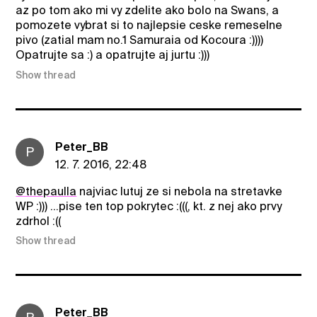
az po tom ako mi vy zdelite ako bolo na Swans, a
pomozete vybrat si to najlepsie ceske remeselne
pivo (zatial mam no.1 Samuraia od Kocoura :))))
Opatrujte sa :) a opatrujte aj jurtu :)))
Show thread
Peter_BB
P
12. 7. 2016, 22:48
@thepaulla
najviac lutuj ze si nebola na stretavke
WP :))) ...pise ten top pokrytec :(((, kt. z nej ako prvy
zdrhol :((
Show thread
Peter_BB