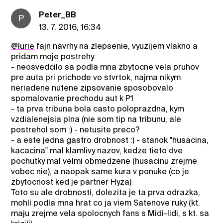
Peter_BB
P
13. 7. 2016, 16:34
@lurie
fajn navrhy na zlepsenie, vyuzijem vlakno a
pridam moje postrehy:
- neosvedcilo sa podla mna zbytocne vela pruhov
pre auta pri prichode vo stvrtok, najma nikym
neriadene nutene zipsovanie sposobovalo
spomalovanie prechodu aut k P1
- ta prva tribuna bola casto poloprazdna, kym
vzdialenejsia plna (nie som tip na tribunu, ale
postrehol som :) - netusite preco?
- a este jedna gastro drobnost :) - stanok "husacina,
kacacina" mal klamlivy nazov, kedze tieto dve
pochutky mal velmi obmedzene (husacinu zrejme
vobec nie), a naopak same kura v ponuke (co je
zbytocnost ked je partner Hyza)
Toto su ale drobnosti, dolezita je ta prva odrazka,
mohli podla mna hrat co ja viem Satenove ruky (kt.
maju zrejme vela spolocnych fans s Midi-lidi, s kt. sa