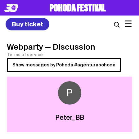
POHODA FESTIVAL
☰
Buy ticket
Webparty
— Discussion
Terms of service
Show messages by Pohoda #agenturapohoda
P
Peter_BB