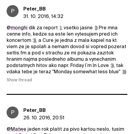
Peter_BB
P
31. 10. 2016, 14:32
@monghi
dik za report :), vsetko jasne :)) Pre mna
cenne info, kedze sa este len vytesujem pred ich
koncertom :)), a Cure je jedna z mala kapiel na kt.
viem ze je spolah a nemam dovod si vopred pozerat
setlis.fm a pod v strachu ze mi pokazia zazitok
hranim najma posledneho albumu a vynechanim
podstatnych hitov ako napr. Friday I´m In Love :)), tak
vdaka tebe je teraz "Monday somewhat less blue" :)))
Show thread
Peter_BB
P
26. 10. 2016, 20:51
@Matwe
jeden rok platit za pivo kartou neslo, tusim