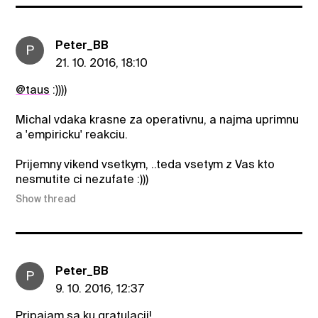
Peter_BB
P
21. 10. 2016, 18:10
@taus
:))))
Michal vdaka krasne za operativnu, a najma uprimnu
a 'empiricku' reakciu.
Prijemny vikend vsetkym, ..teda vsetym z Vas kto
nesmutite ci nezufate :)))
Show thread
Peter_BB
P
9. 10. 2016, 12:37
Pripajam sa ku gratulacii!