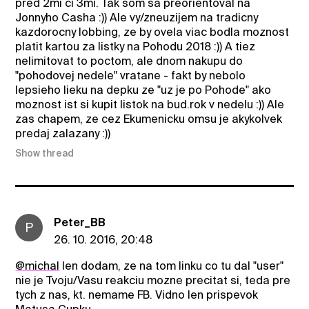
pred 2mi ci 3mi. Tak som sa preorientoval na
Jonnyho Casha :)) Ale vy/zneuzijem na tradicny
kazdorocny lobbing, ze by ovela viac bodla moznost
platit kartou za listky na Pohodu 2018 :)) A tiez
nelimitovat to poctom, ale dnom nakupu do
"pohodovej nedele" vratane - fakt by nebolo
lepsieho lieku na depku ze "uz je po Pohode" ako
moznost ist si kupit listok na bud.rok v nedelu :)) Ale
zas chapem, ze cez Ekumenicku omsu je akykolvek
predaj zalazany :))
Show thread
Peter_BB
P
26. 10. 2016, 20:48
@michal
len dodam, ze na tom linku co tu dal "user"
nie je Tvoju/Vasu reakciu mozne precitat si, teda pre
tych z nas, kt. nemame FB. Vidno len prispevok