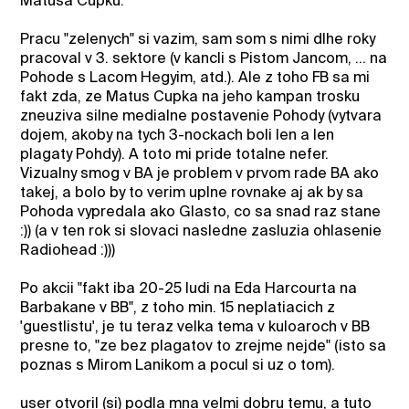
Matusa Cupku.
Pracu "zelenych" si vazim, sam som s nimi dlhe roky
pracoval v 3. sektore (v kancli s Pistom Jancom, ... na
Pohode s Lacom Hegyim, atd.). Ale z toho FB sa mi
fakt zda, ze Matus Cupka na jeho kampan trosku
zneuziva silne medialne postavenie Pohody (vytvara
dojem, akoby na tych 3-nockach boli len a len
plagaty Pohdy). A toto mi pride totalne nefer.
Vizualny smog v BA je problem v prvom rade BA ako
takej, a bolo by to verim uplne rovnake aj ak by sa
Pohoda vypredala ako Glasto, co sa snad raz stane
:)) (a v ten rok si slovaci nasledne zasluzia ohlasenie
Radiohead :)))
Po akcii "fakt iba 20-25 ludi na Eda Harcourta na
Barbakane v BB", z toho min. 15 neplatiacich z
'guestlistu', je tu teraz velka tema v kuloaroch v BB
presne to, "ze bez plagatov to zrejme nejde" (isto sa
poznas s Mirom Lanikom a pocul si uz o tom).
user otvoril (si) podla mna velmi dobru temu, a tuto