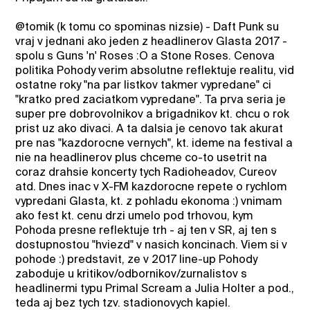
@tomik (k tomu co spominas nizsie) - Daft Punk su
vraj v jednani ako jeden z headlinerov Glasta 2017 -
spolu s Guns 'n' Roses :O a Stone Roses. Cenova
politika Pohody verim absolutne reflektuje realitu, vid
ostatne roky "na par listkov takmer vypredane" ci
"kratko pred zaciatkom vypredane". Ta prva seria je
super pre dobrovolnikov a brigadnikov kt. chcu o rok
prist uz ako divaci. A ta dalsia je cenovo tak akurat
pre nas "kazdorocne vernych", kt. ideme na festival a
nie na headlinerov plus chceme co-to usetrit na
coraz drahsie koncerty tych Radioheadov, Cureov
atd. Dnes inac v X-FM kazdorocne repete o rychlom
vypredani Glasta, kt. z pohladu ekonoma :) vnimam
ako fest kt. cenu drzi umelo pod trhovou, kym
Pohoda presne reflektuje trh - aj ten v SR, aj ten s
dostupnostou "hviezd" v nasich koncinach. Viem si v
pohode :) predstavit, ze v 2017 line-up Pohody
zaboduje u kritikov/odbornikov/zurnalistov s
headlinermi typu Primal Scream a Julia Holter a pod.,
teda aj bez tych tzv. stadionovych kapiel.