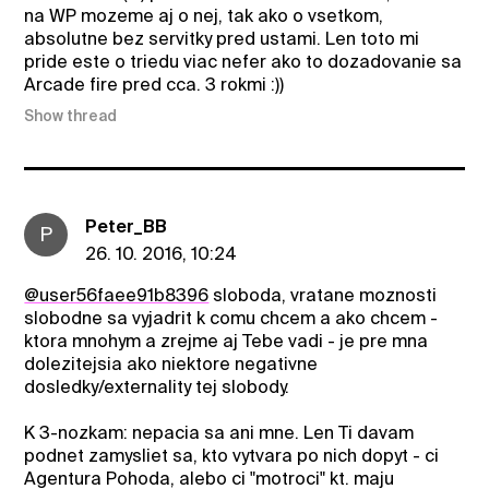
na WP mozeme aj o nej, tak ako o vsetkom,
absolutne bez servitky pred ustami. Len toto mi
pride este o triedu viac nefer ako to dozadovanie sa
Arcade fire pred cca. 3 rokmi :))
Show thread
Peter_BB
P
26. 10. 2016, 10:24
@user56faee91b8396
sloboda, vratane moznosti
slobodne sa vyjadrit k comu chcem a ako chcem -
ktora mnohym a zrejme aj Tebe vadi - je pre mna
dolezitejsia ako niektore negativne
dosledky/externality tej slobody.
K 3-nozkam: nepacia sa ani mne. Len Ti davam
podnet zamysliet sa, kto vytvara po nich dopyt - ci
Agentura Pohoda, alebo ci "motroci" kt. maju