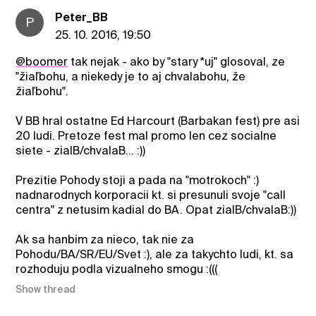
Peter_BB
P
25. 10. 2016, 19:50
@boomer
tak nejak - ako by "stary *uj" glosoval, ze
"žiaľbohu, a niekedy je to aj chvalabohu, že
žiaľbohu".
V BB hral ostatne Ed Harcourt (Barbakan fest) pre asi
20 ludi. Pretoze fest mal promo len cez socialne
siete - zialB/chvalaB... :))
Prezitie Pohody stoji a pada na "motrokoch" :)
nadnarodnych korporacii kt. si presunuli svoje "call
centra" z netusim kadial do BA. Opat zialB/chvalaB:))
Ak sa hanbim za nieco, tak nie za
Pohodu/BA/SR/EU/Svet :), ale za takychto ludi, kt. sa
rozhoduju podla vizualneho smogu :(((
Show thread