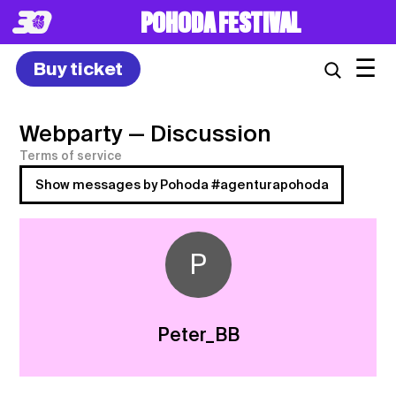
8. – 10.7.2027
☰
Buy ticket
Webparty
— Discussion
Terms of service
Show messages by Pohoda #agenturapohoda
P
Peter_BB