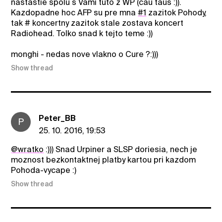
nastastie spolu s Vami tuto z WP (cau taus :)).
Kazdopadne hoc AFP su pre mna
#1
zazitok Pohody,
tak # koncertny zazitok stale zostava koncert
Radiohead. Tolko snad k tejto teme :))
monghi - nedas nove vlakno o Cure ?:)))
Show thread
Peter_BB
P
25. 10. 2016, 19:53
@wratko
:))) Snad Urpiner a SLSP doriesia, nech je
moznost bezkontaktnej platby kartou pri kazdom
Pohoda-vycape :)
Show thread