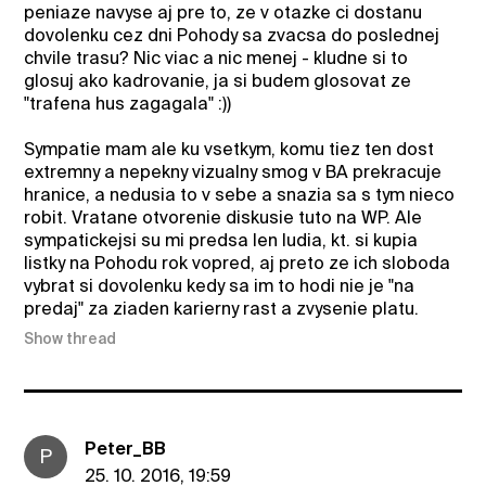
peniaze navyse aj pre to, ze v otazke ci dostanu
dovolenku cez dni Pohody sa zvacsa do poslednej
chvile trasu? Nic viac a nic menej - kludne si to
glosuj ako kadrovanie, ja si budem glosovat ze
"trafena hus zagagala" :))
Sympatie mam ale ku vsetkym, komu tiez ten dost
extremny a nepekny vizualny smog v BA prekracuje
hranice, a nedusia to v sebe a snazia sa s tym nieco
robit. Vratane otvorenie diskusie tuto na WP. Ale
sympatickejsi su mi predsa len ludia, kt. si kupia
listky na Pohodu rok vopred, aj preto ze ich sloboda
vybrat si dovolenku kedy sa im to hodi nie je "na
predaj" za ziaden karierny rast a zvysenie platu.
Show thread
Peter_BB
P
25. 10. 2016, 19:59