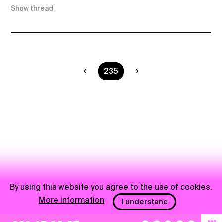
Show thread
You are on page
235
By using this website you agree to the use of cookies.
More information
I understand