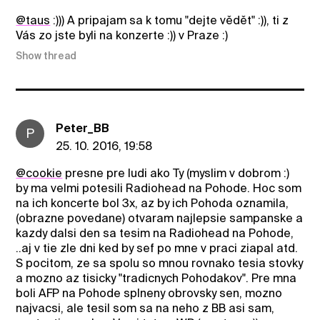
@taus
:))) A pripajam sa k tomu "dejte vědět" :)), ti z
Vás zo jste byli na konzerte :)) v Praze :)
Show thread
Peter_BB
P
25. 10. 2016, 19:58
@cookie
presne pre ludi ako Ty (myslim v dobrom :)
by ma velmi potesili Radiohead na Pohode. Hoc som
na ich koncerte bol 3x, az by ich Pohoda oznamila,
(obrazne povedane) otvaram najlepsie sampanske a
kazdy dalsi den sa tesim na Radiohead na Pohode,
..aj v tie zle dni ked by sef po mne v praci ziapal atd.
S pocitom, ze sa spolu so mnou rovnako tesia stovky
a mozno az tisicky "tradicnych Pohodakov". Pre mna
boli AFP na Pohode splneny obrovsky sen, mozno
najvacsi, ale tesil som sa na neho z BB asi sam,