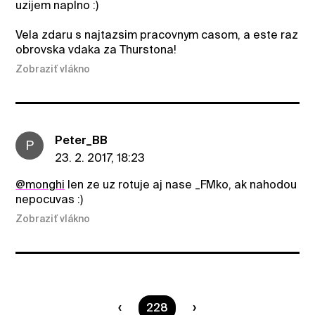
uzijem naplno :)
Vela zdaru s najtazsim pracovnym casom, a este raz
obrovska vdaka za Thurstona!
Zobraziť vlákno
Peter_BB
P
23. 2. 2017, 18:23
@monghi
len ze uz rotuje aj nase _FMko, ak nahodou
nepocuvas :)
Zobraziť vlákno
Ste na strane
228