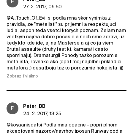
P
27. 2. 2017, 09:50
@A_Touch_Of_Evil
si podla mna skor vynimka z
pravidla, ze "metalisti" su prijemni a respektujuci
ludia, aspon teda vsetci ktorych poznam. Zelam nam
vsetkym najma dobre pocasie a nech sme zdravi, uz
kedy kto kde ide, aj na Masterse a aj co ja viem
Brutal assaulte (druhy fest kt. kamarati casto
spominaju). Dramaturgii Pohody tazko porozumie
metalista, rovnako ako (opat moj najblbsi priklad ci
metafora :) desatboju tazko porozumie hokejista :)))
Zobraziť vlákno
Peter_BB
P
24. 2. 2017, 13:25
@koyaanisqatsi
Podla mna opacne - popri plnom
akceptovani nazorov/navrhov (posun Runway podia