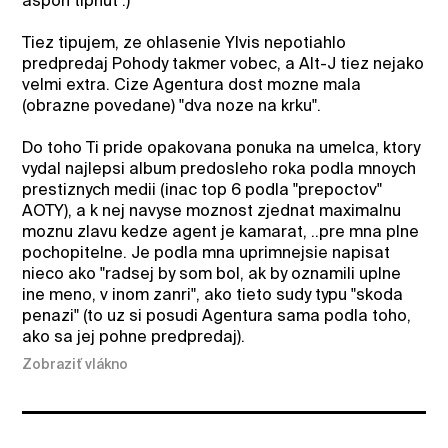
aspon tipnut :)
Tiez tipujem, ze ohlasenie Ylvis nepotiahlo
predpredaj Pohody takmer vobec, a Alt-J tiez nejako
velmi extra. Cize Agentura dost mozne mala
(obrazne povedane) "dva noze na krku".
Do toho Ti pride opakovana ponuka na umelca, ktory
vydal najlepsi album predosleho roka podla mnoych
prestiznych medii (inac top 6 podla "prepoctov"
AOTY), a k nej navyse moznost zjednat maximalnu
moznu zlavu kedze agent je kamarat, ..pre mna plne
pochopitelne. Je podla mna uprimnejsie napisat
nieco ako "radsej by som bol, ak by oznamili uplne
ine meno, v inom zanri", ako tieto sudy typu "skoda
penazi" (to uz si posudi Agentura sama podla toho,
ako sa jej pohne predpredaj).
Zobraziť vlákno