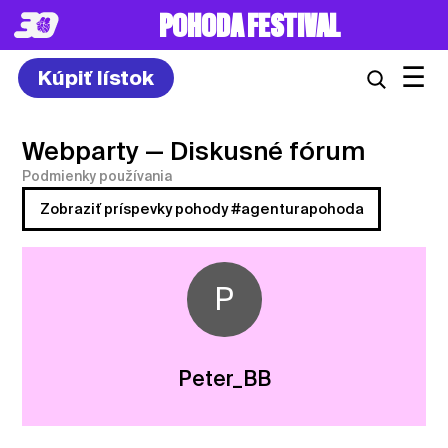
POHODA FESTIVAL
☰
Kúpiť lístok
Webparty
— Diskusné fórum
Podmienky používania
Zobraziť príspevky pohody #agenturapohoda
P
Peter_BB