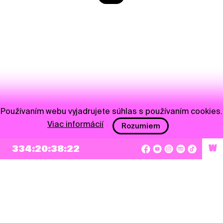
Používaním webu vyjadrujete súhlas s používaním cookies.
Viac informácií
Rozumiem
334:20:38:22
W
NEWSLETTER
Prihlásiť sa
Súhlasím so zapísaním mojej e-mailovej adresy do Pohoda Newslettra a využívaním
na marketingové účely.