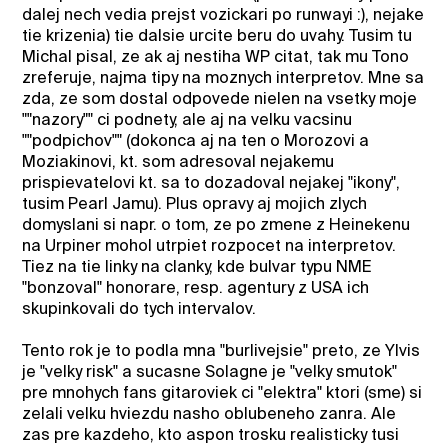
dalej nech vedia prejst vozickari po runwayi :), nejake
tie krizenia) tie dalsie urcite beru do uvahy. Tusim tu
Michal pisal, ze ak aj nestiha WP citat, tak mu Tono
zreferuje, najma tipy na moznych interpretov. Mne sa
zda, ze som dostal odpovede nielen na vsetky moje
""nazory"" ci podnety, ale aj na velku vacsinu
""podpichov"" (dokonca aj na ten o Morozovi a
Moziakinovi, kt. som adresoval nejakemu
prispievatelovi kt. sa to dozadoval nejakej "ikony",
tusim Pearl Jamu). Plus opravy aj mojich zlych
domyslani si napr. o tom, ze po zmene z Heinekenu
na Urpiner mohol utrpiet rozpocet na interpretov.
Tiez na tie linky na clanky, kde bulvar typu NME
"bonzoval" honorare, resp. agentury z USA ich
skupinkovali do tych intervalov.
Tento rok je to podla mna "burlivejsie" preto, ze Ylvis
je "velky risk" a sucasne Solagne je "velky smutok"
pre mnohych fans gitaroviek ci "elektra" ktori (sme) si
zelali velku hviezdu nasho oblubeneho zanra. Ale
zas pre kazdeho, kto aspon trosku realisticky tusi