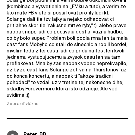
Solange bol podla mna velmi dobre odkomunikovani
(kombinacia vysvetlenia na _FMku a tuto), a verim ze
kto mate FB viete si posurfovat profily ludi kt.
Solange dali tie tzv lajky a nejako odhadovat ci
pritiahne skor tie "rakusne mrtve ryby" :), alebo prave
naopak napr. ludi co pocuvaju dost aj vaznu hudbu,
co by bolo super. Problem boli podla mna len ta mala
cast fans Mobyho co stali do slnecnic a robili bordel,
myslim teda z tej casti ludi co pridu na fest len kvoli
jednemu vystupujucemu a zvysok casu len sa tam
preflakovat. Mna by zas naopak vobec neprekvapilo,
az by ze cast fans Solange zotrva na Thurstonovi az
do konca koncertu, a naopak ti "akoze tradicni
pohodaci" to vzdali uz v tretine tej nekonecne dlhej
skladby Forevermore ktora isto odzneje. Ale ved
uvidime :))
Zobraziť vlákno
Peter_BB