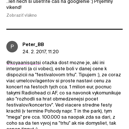
..len nech si usetrite cas na googlenie :) Prijemny
vikend!
Zobraziť vlákno
Peter_BB
P
24. 2. 2017, 11:20
@koyaanisqatsi
otazka dost mozne je, aki ini
interpreti (a ci vobec), este boli v danej cene k
dispozicii na "festivalovom trhu". Tipujem :), ze coraz
viac umelcov/agentov si proste nastavi cenu za
koncert na festoch tych cca. 1 milion eur, pocnuc
takymi Radiohead ci AF, co sa navonok vykomunikuje
ako "rozhodli sa hrat obmedzenejsi pocet
festivalov/koncertov". Ved viacere stredne festy
krachli (v termine Pohody napr. T in the park), tym
"mega" pre cca. 100.000 sa naopak zda sa dari, z
coho sa da ten vyvoj na "trhu" ak nie domysliet, tak