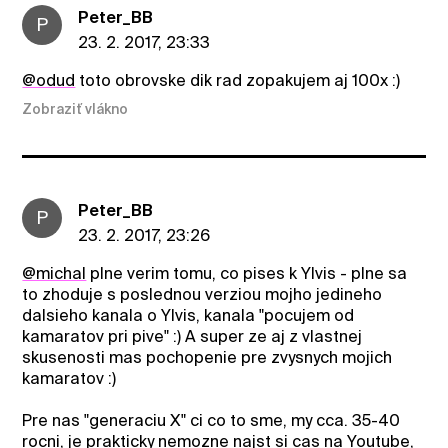
Peter_BB
P
23. 2. 2017, 23:33
@odud
toto obrovske dik rad zopakujem aj 100x :)
Zobraziť vlákno
Peter_BB
P
23. 2. 2017, 23:26
@michal
plne verim tomu, co pises k Ylvis - plne sa
to zhoduje s poslednou verziou mojho jedineho
dalsieho kanala o Ylvis, kanala "pocujem od
kamaratov pri pive" :) A super ze aj z vlastnej
skusenosti mas pochopenie pre zvysnych mojich
kamaratov :)
Pre nas "generaciu X" ci co to sme, my cca. 35-40
rocni, je prakticky nemozne najst si cas na Youtube,