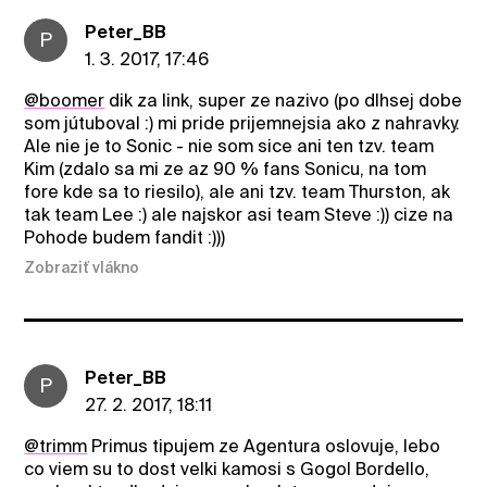
Peter_BB
P
1. 3. 2017, 17:46
@boomer
dik za link, super ze nazivo (po dlhsej dobe
som jútuboval :) mi pride prijemnejsia ako z nahravky.
Ale nie je to Sonic - nie som sice ani ten tzv. team
Kim (zdalo sa mi ze az 90 % fans Sonicu, na tom
fore kde sa to riesilo), ale ani tzv. team Thurston, ak
tak team Lee :) ale najskor asi team Steve :)) cize na
Pohode budem fandit :)))
Zobraziť vlákno
Peter_BB
P
27. 2. 2017, 18:11
@trimm
Primus tipujem ze Agentura oslovuje, lebo
co viem su to dost velki kamosi s Gogol Bordello,