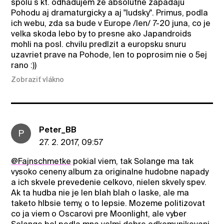
spolu s kt. odhadujem ze absolutne zapadaju
Pohodu aj dramaturgicky a aj "ludsky". Primus, podla
ich webu, zda sa bude v Europe /len/ 7-20 juna, co je
velka skoda lebo by to presne ako Japandroids
mohli na posl. chvilu predlzit a europsku snuru
uzavriet prave na Pohode, len to poprosim nie o 5ej
rano :))
Zobraziť vlákno
Peter_BB
P
27. 2. 2017, 09:57
@Fajnschmetke
pokial viem, tak Solange ma tak
vysoko ceneny album za originalne hudobne napady
a ich skvele prevedenie celkovo, nielen skvely spev.
Ak ta hudba nie je len blah blah o laske, ale ma
taketo hlbsie temy, o to lepsie. Mozeme politizovat
co ja viem o Oscarovi pre Moonlight, ale vyber