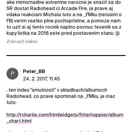
ake mimornadne extremne narocne je snazit sa do
SR dostat Radiohead ci Arcade Fire, je prave aj
vdaka reakciam Michala tuto a na _FMku (netusim o
FB) verim vsetko plne pochopitelne, a pomoze nam
to uzit si aj tento rocnik naplno pocnuc tesenik sa z
kupy listka na 2018 este pred postavenim stanu :)))
Zobraziť vlákno
Peter_BB
P
24. 2. 2017, 11:45
..ten index "smutnosti" v skladbach/albumoch
Radiohead, co prave spominali na _FMku, je inac
tuto:
http://rcharlie.com/htmlwidgets/fitterhappier/album
_chart.html