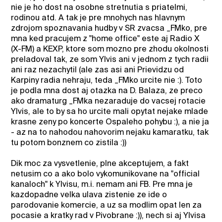
nie je ho dost na osobne stretnutia s priatelmi,
rodinou atd. A tak je pre mnohych nas hlavnym
zdrojom spoznavania hudby v SR zvacsa _FMko, pre
mna ked pracujem z "home office" este aj Radio X
(X-FM) a KEXP, ktore som mozno pre zhodu okolnosti
preladoval tak, ze som Ylvis ani v jednom z tych radii
ani raz nezachytil (ale zas asi ani Prievidzu od
Karpiny radia nehraju, teda _FMko urcite nie :). Toto
je podla mna dost aj otazka na D. Balaza, ze preco
ako dramaturg _FMka nezaraduje do vacsej rotacie
Ylvis, ale to by sa ho urcite mali opytat nejake mlade
krasne zeny po koncerte Ospaleho pohybu :), a nie ja
- az na to nahodou nahovorim nejaku kamaratku, tak
tu potom bonznem co zistila :))
Dik moc za vysvetlenie, plne akceptujem, a fakt
netusim co a ako bolo vykomunikovane na "official
kanaloch" k Ylvisu, m.i. nemam ani FB. Pre mna je
kazdopadne velka ulava zistenie ze ide o
parodovanie komercie, a uz sa modlim opat len za
pocasie a kratky rad v Pivobrane :)), nech si aj Ylvisa