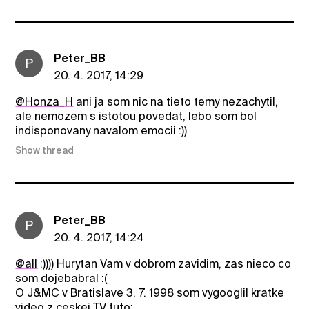
Peter_BB
P
20. 4. 2017, 14:29
@Honza_H
ani ja som nic na tieto temy nezachytil,
ale nemozem s istotou povedat, lebo som bol
indisponovany navalom emocii :))
Show thread
Peter_BB
P
20. 4. 2017, 14:24
@all
:)))) Hurytan Vam v dobrom zavidim, zas nieco co
som dojebabral :(
O J&MC v Bratislave 3. 7. 1998 som vygooglil kratke
video z ceskej TV tuto: