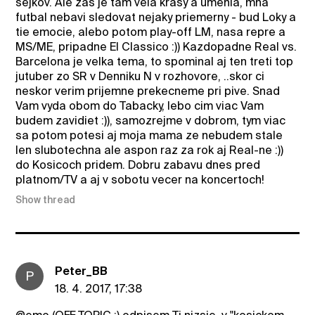
šejkov. Ale zas je tam vela krasy a umenia, mna
futbal nebavi sledovat nejaky priemerny - bud Loky a
tie emocie, alebo potom play-off LM, nasa repre a
MS/ME, pripadne El Classico :)) Kazdopadne Real vs.
Barcelona je velka tema, to spominal aj ten treti top
jutuber zo SR v Denniku N v rozhovore, ..skor ci
neskor verim prijemne prekecneme pri pive. Snad
Vam vyda obom do Tabacky, lebo cim viac Vam
budem zavidiet :)), samozrejme v dobrom, tym viac
sa potom potesi aj moja mama ze nebudem stale
len slubotechna ale aspon raz za rok aj Real-ne :))
do Kosicoch pridem. Dobru zabavu dnes pred
platnom/TV a aj v sobotu vecer na koncertoch!
Show thread
Peter_BB
P
18. 4. 2017, 17:38