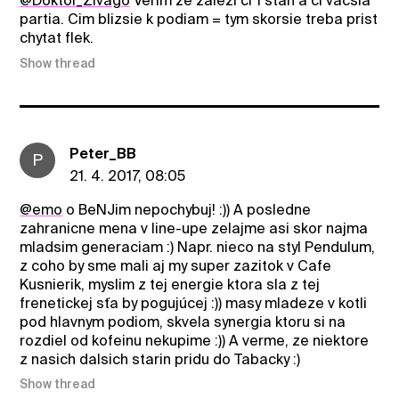
@Doktor_Zivago
Verim ze zalezi ci 1 stan a ci vacsia
partia. Cim blizsie k podiam = tym skorsie treba prist
chytat flek.
Show thread
Peter_BB
P
21. 4. 2017, 08:05
@emo
o BeNJim nepochybuj! :)) A posledne
zahranicne mena v line-upe zelajme asi skor najma
mladsim generaciam :) Napr. nieco na styl Pendulum,
z coho by sme mali aj my super zazitok v Cafe
Kusnierik, myslim z tej energie ktora sla z tej
frenetickej sťa by pogujúcej :)) masy mladeze v kotli
pod hlavnym podiom, skvela synergia ktoru si na
rozdiel od kofeinu nekupime :)) A verme, ze niektore
z nasich dalsich starin pridu do Tabacky :)
Show thread