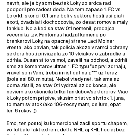
navrh, ale ja by som beztak Loky zo srdca rad
podporil pre radost deda. Na tom zapase 1. FC vs.
Loky kt. skoncil 0:1 sme boli v sektore hosti asi piati
exoti, dvadsiati dochodcovia, zo desat romov a maly
fanklub. No a ked sa stav 0:1 nemenil, predajca
vecernika tzv. Fantomas hadzal kamene po
brankarovi Loky, na opacnej strane Laci Molnar
vrestal ako pavian, tak policia akoze v ramci ochrany
sektora hosti priviazala zo 10 vlciakov o zabradlie a
zdrhla. Dusan si to vsimol, zavelil na odchod, a zdrhli
sme za komentarov ultras 1. FC typu "uz prvi zdrhaju,
vravel som Vam, treba im ist dat na p*** uz teraz
(bola asi 80. minuta). Nebol vtedy net, tak sme az
doma zistili, ze stav 0:1 vydrzal az do konca, ale
neviem ako skoncila bitka fanklubov/sektororov. Viac
k Loky potom pri pive, skusim prist vo stvrtok 1. juna,
to mam sviatok (ako 106-rocny mam, de iure, opat
len 6 rokov :))
Emo, ten postoj ku komercionalizacii sportu chapem,
vo futbale fakt extrem, detto NHL aj KHL hoc aj bez