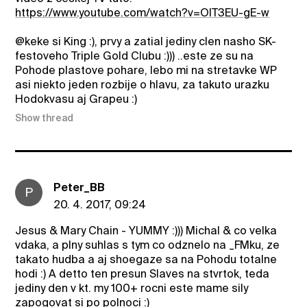
https://www.youtube.com/watch?v=OlT3EU-gE-w
@keke si King :), prvy a zatial jediny clen nasho SK-
festoveho Triple Gold Clubu :))) ..este ze su na
Pohode plastove pohare, lebo mi na stretavke WP
asi niekto jeden rozbije o hlavu, za takuto urazku
Hodokvasu aj Grapeu :)
Show thread
Peter_BB
P
20. 4. 2017, 09:24
Jesus & Mary Chain - YUMMY :))) Michal & co velka
vdaka, a plny suhlas s tym co odznelo na _FMku, ze
takato hudba a aj shoegaze sa na Pohodu totalne
hodi :) A detto ten presun Slaves na stvrtok, teda
jediny den v kt. my 100+ rocni este mame sily
zapogovat si po polnoci :)