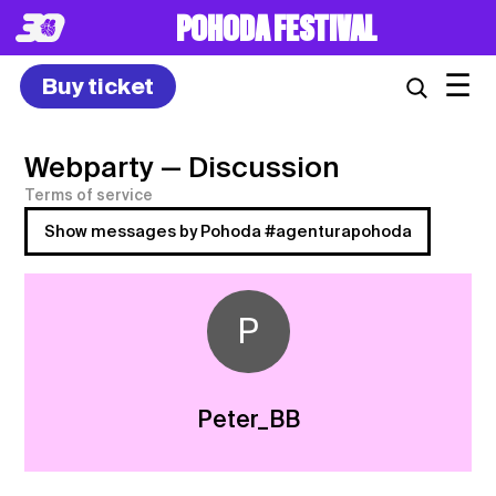
POHODA FESTIVAL
☰
Buy ticket
Webparty
— Discussion
Terms of service
Show messages by Pohoda #agenturapohoda
P
Peter_BB