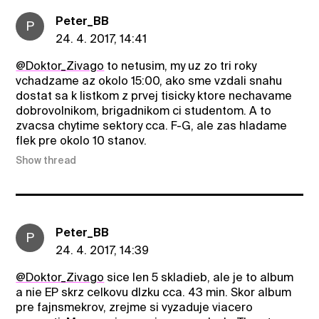
Peter_BB
P
24. 4. 2017, 14:41
@Doktor_Zivago
to netusim, my uz zo tri roky
vchadzame az okolo 15:00, ako sme vzdali snahu
dostat sa k listkom z prvej tisicky ktore nechavame
dobrovolnikom, brigadnikom ci studentom. A to
zvacsa chytime sektory cca. F-G, ale zas hladame
flek pre okolo 10 stanov.
Show thread
Peter_BB
P
24. 4. 2017, 14:39
@Doktor_Zivago
sice len 5 skladieb, ale je to album
a nie EP skrz celkovu dlzku cca. 43 min. Skor album
pre fajnsmekrov, zrejme si vyzaduje viacero