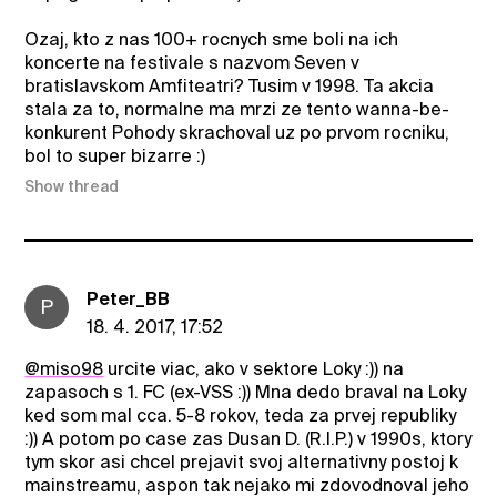
Ozaj, kto z nas 100+ rocnych sme boli na ich
koncerte na festivale s nazvom Seven v
bratislavskom Amfiteatri? Tusim v 1998. Ta akcia
stala za to, normalne ma mrzi ze tento wanna-be-
konkurent Pohody skrachoval uz po prvom rocniku,
bol to super bizarre :)
Show thread
Peter_BB
P
18. 4. 2017, 17:52
@miso98
urcite viac, ako v sektore Loky :)) na
zapasoch s 1. FC (ex-VSS :)) Mna dedo braval na Loky
ked som mal cca. 5-8 rokov, teda za prvej republiky
:)) A potom po case zas Dusan D. (R.I.P.) v 1990s, ktory
tym skor asi chcel prejavit svoj alternativny postoj k
mainstreamu, aspon tak nejako mi zdovodnoval jeho