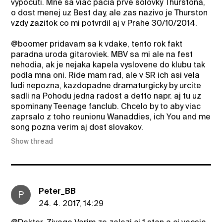
vypocuti. Mne sa viac pacia prve solovky Thurstona,
o dost menej uz Best day, ale zas nazivo je Thurston
vzdy zazitok co mi potvrdil aj v Prahe 30/10/2014.
@boomer pridavam sa k vdake, tento rok fakt
paradna uroda gitaroviek. MBV sa mi ale na fest
nehodia, ak je nejaka kapela vyslovene do klubu tak
podla mna oni. Ride mam rad, ale v SR ich asi vela
ludi nepozna, kazdopadne dramaturgicky by urcite
sadli na Pohodu jedna radost a detto napr. aj tu uz
spominany Teenage fanclub. Chcelo by to aby viac
zaprsalo z toho reunionu Wanaddies, ich You and me
song pozna verim aj dost slovakov.
Show thread
Peter_BB
P
24. 4. 2017, 14:29