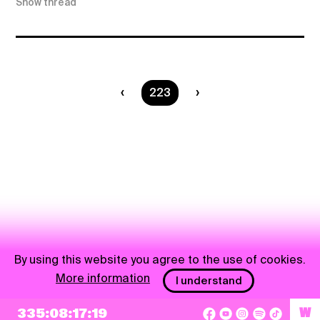
Show thread
You are on page
223
By using this website you agree to the use of cookies.
More information
I understand
335:08:17:19
W