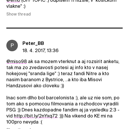
@emo
(OFF TOPIC :) odpisem Ti nizsie, v "kosickom
vlakne" :)
Show thread
Peter_BB
P
18. 4. 2017, 13:36
@miso98
ak sa mozem vterknut a aj rozsirit anketu,
tak ma zo zvedavosti potesi aj info kto v nasej
hokejovej "sranda lige" :) teraz fandi Nitre a kto
nasim baranom z Bystrice, ..a kto iba Misovi
Handzusovi ako cloveku :))
Inac som dlho bol barcelonista :), ale uz nie som, po
tom ako s pomocou filmovania a rozhodcov vyradili
PSG :)) Dnes kazdopadne fandim aj ja vysledku 2:3 -
vid
http://bit.ly/2nYxq72
:))) Na vikend do KE mi na
100pro nevyda :(