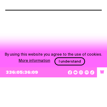
By using this website you agree to the use of cookies.
More information
I understand
336:05:36:09
W
NEWSLETTER
Sign up
By checking this box, I agree that my e-mail address will be added to Pohoda
Newsletter and used for marketing purposes.