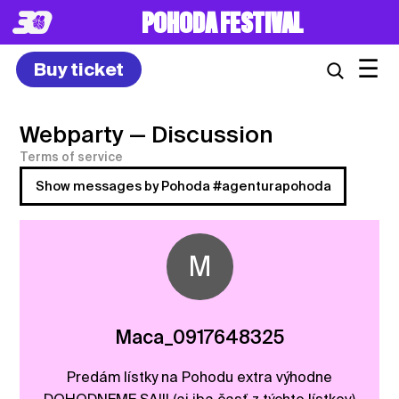
POHODA FESTIVAL
☰
Buy ticket
Webparty
— Discussion
Terms of service
Show messages by Pohoda #agenturapohoda
M
Maca_0917648325
Predám lístky na Pohodu extra výhodne