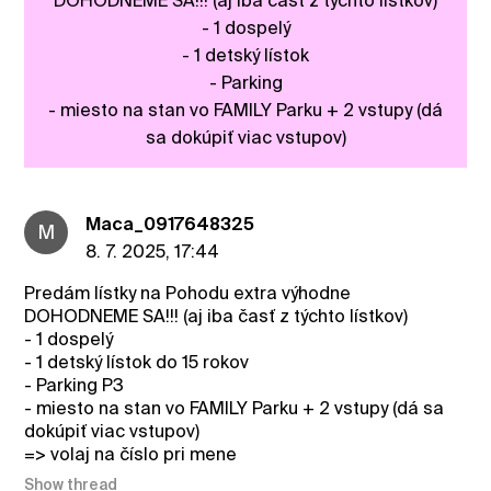
DOHODNEME SA!!! (aj iba časť z týchto lístkov)
- 1 dospelý
- 1 detský lístok
- Parking
- miesto na stan vo FAMILY Parku + 2 vstupy (dá
sa dokúpiť viac vstupov)
Maca_0917648325
M
8. 7. 2025, 17:44
Predám lístky na Pohodu extra výhodne
DOHODNEME SA!!! (aj iba časť z týchto lístkov)
- 1 dospelý
- 1 detský lístok do 15 rokov
- Parking P3
- miesto na stan vo FAMILY Parku + 2 vstupy (dá sa
dokúpiť viac vstupov)
=> volaj na číslo pri mene
Show thread