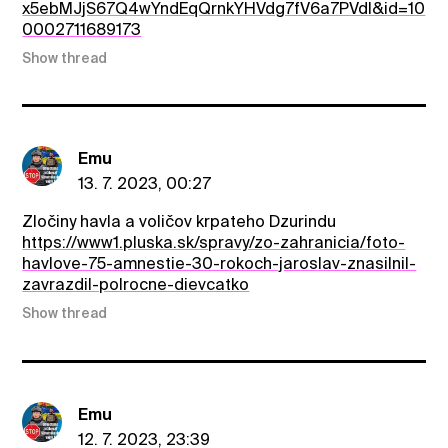
x5ebMJjS67Q4wYndEqQrnkYHVdg7fV6a7PVdl&id=10
0002711689173
Show thread
Emu
13. 7. 2023, 00:27
Zločiny havla a voličov krpateho Dzurindu
https://www1.pluska.sk/spravy/zo-zahranicia/foto-
havlove-75-amnestie-30-rokoch-jaroslav-znasilnil-
zavrazdil-polrocne-dievcatko
Show thread
Emu
12. 7. 2023, 23:39