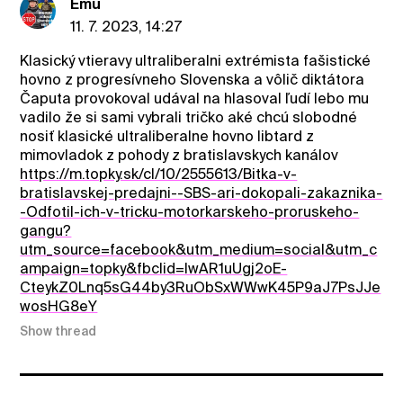
Emu
11. 7. 2023, 14:27
Klasický vtieravy ultraliberalni extrémista fašistické
hovno z progresívneho Slovenska a vôlič diktátora
Čaputa provokoval udával na hlasoval ľudí lebo mu
vadilo že si sami vybrali tričko aké chcú slobodné
nosiť klasické ultraliberalne hovno libtard z
mimovladok z pohody z bratislavskych kanálov
https://m.topky.sk/cl/10/2555613/Bitka-v-
bratislavskej-predajni--SBS-ari-dokopali-zakaznika-
-Odfotil-ich-v-tricku-motorkarskeho-proruskeho-
gangu?
utm_source=facebook&utm_medium=social&utm_c
ampaign=topky&fbclid=IwAR1uUgj2oE-
CteykZ0Lnq5sG44by3RuObSxWWwK45P9aJ7PsJJe
wosHG8eY
Show thread