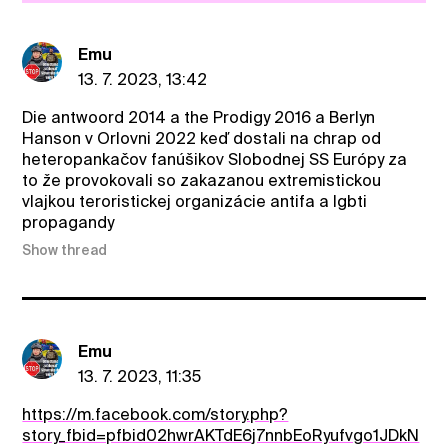
Emu
13. 7. 2023, 13:42
Die antwoord 2014 a the Prodigy 2016 a Berlyn
Hanson v Orlovni 2022 keď dostali na chrap od
heteropankačov fanúšikov Slobodnej SS Európy za
to že provokovali so zakazanou extremistickou
vlajkou teroristickej organizácie antifa a lgbti
propagandy
Show thread
Emu
13. 7. 2023, 11:35
https://m.facebook.com/story.php?
story_fbid=pfbid02hwrAKTdE6j7nnbEoRyufvgo1JDkN