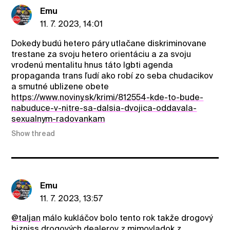
Emu
11. 7. 2023, 14:01
Dokedy budú hetero páry utlačane diskriminovane
trestane za svoju hetero orientáciu a za svoju
vrodenú mentalitu hnus táto lgbti agenda
propaganda trans ľudí ako robí zo seba chudacikov
a smutné ublizene obete
https://www.noviny.sk/krimi/812554-kde-to-bude-
nabuduce-v-nitre-sa-dalsia-dvojica-oddavala-
sexualnym-radovankam
Show thread
Emu
11. 7. 2023, 13:57
@taljan
málo kukláčov bolo tento rok takže drogový
bizniss drogových dealerov z mimovladok z