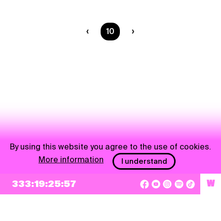
You are on page
10
By using this website you agree to the use of cookies.
More information
I understand
333:19:25:57
W
NEWSLETTER
Sign up