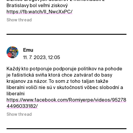
Bratislavy bol veľmi ziskový
https://fb.watch/lI_NwcXxPC/
Show thread
Emu
11. 7. 2023, 12:05
Každý kto potporuje podporuje politikov na pohode
je fašistická sviňa ktorá chce zatvárať do basy
krajanov za názor. To som z toho taljan takže
liberalni voliči nie sú v skutočnosti vôbec slobodní a
liberalni
https://www.facebook.com/Romiyerpe/videos/95278
4496033182/
Show thread