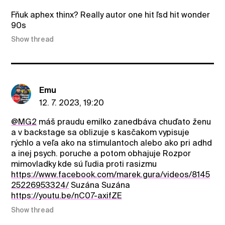
Fňuk aphex thinx? Really autor one hit ľsd hit wonder
90s
Show thread
Emu
12. 7. 2023, 19:20
@MG2
máš praudu emilko zanedbáva chuďato ženu
a v backstage sa oblizuje s kasčakom vypisuje
rýchlo a veľa ako na stimulantoch alebo ako pri adhd
a inej psych. poruche a potom obhajuje Rozpor
mimovladky kde sú ľudia proti rasizmu
https://www.facebook.com/marek.gura/videos/8145
25226953324/
Suzána Suzána
https://youtu.be/nC07-axifZE
Show thread