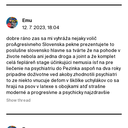
Emu
12. 7. 2023, 18:04
dobre ráno zas sa mi vyhráža nejaky volič
proAgresivneho Slovenska pekne prezentujete to
poslušne slovensko hlavne sa tvárte že na pohode v
živote nebola ani jedna droga a joint a že komplet
celá ťepláreň stage účinkujúci nemusia ísť na pre
liečenie na psychiatriu do Pezinka aspoň na dva roky
pripadne doživotne ved akoby zhodnotili psychiatri
to ze niekto vnucuje deťom v škôlke uchylákov co sa
hrajú na psov v latexe s obojkami atď strašne
moderné a progresívne a psychicky najzdravšie
Show thread