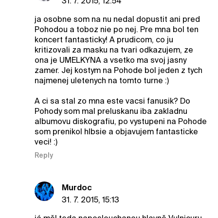
31. 7. 2015, 12:54
ja osobne som na nu nedal dopustit ani pred
Pohodou a toboz nie po nej. Pre mna bol ten
koncert fantasticky! A prudicom, co ju
kritizovali za masku na tvari odkazujem, ze
ona je UMELKYNA a vsetko ma svoj jasny
zamer. Jej kostym na Pohode bol jeden z tych
najmenej uletenych na tomto turne :)
A ci sa stal zo mna este vacsi fanusik? Do
Pohody som mal preluskanu iba zakladnu
albumovu diskografiu, po vystupeni na Pohode
som prenikol hlbsie a objavujem fantasticke
veci! :)
Reply
Murdoc
31. 7. 2015, 15:13