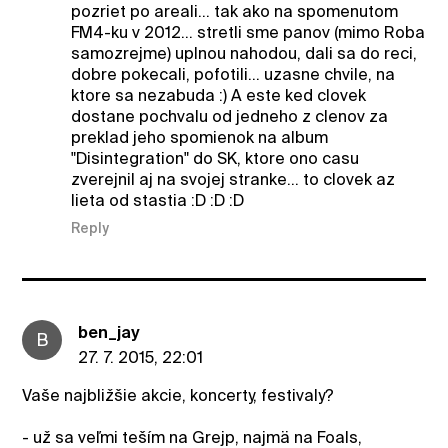
pozriet po areali... tak ako na spomenutom
FM4-ku v 2012... stretli sme panov (mimo Roba
samozrejme) uplnou nahodou, dali sa do reci,
dobre pokecali, pofotili... uzasne chvile, na
ktore sa nezabuda :) A este ked clovek
dostane pochvalu od jedneho z clenov za
preklad jeho spomienok na album
"Disintegration" do SK, ktore ono casu
zverejnil aj na svojej stranke... to clovek az
lieta od stastia :D :D :D
Reply
ben_jay
B
27. 7. 2015, 22:01
Vaše najbližšie akcie, koncerty, festivaly?
- už sa veľmi teším na Grejp, najmä na Foals,