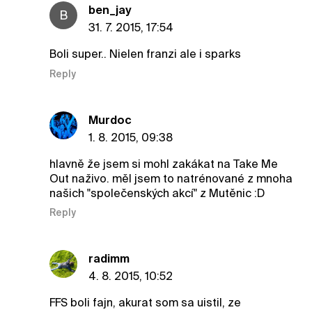
ben_jay
B
31. 7. 2015, 17:54
Boli super.. Nielen franzi ale i sparks
Reply
Murdoc
1. 8. 2015, 09:38
hlavně že jsem si mohl zakákat na Take Me
Out naživo. měl jsem to natrénované z mnoha
našich "společenských akcí" z Mutěnic :D
Reply
radimm
4. 8. 2015, 10:52
FFS boli fajn, akurat som sa uistil, ze