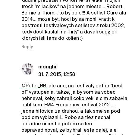
kludne predstavit vo forme "stretka" mojich
troch "milacikov" na jednom mieste... Robert,
Bernie a Thom... to by bolo!!! A setlist Cure ala
2014... moze byt, hoci by sa mohli vratit k
pestrosti festivalovych setlistov z roku 2002,
kedy dost kaslali na "hity" a davali supy, pri
ktorych isli fans do kolien :)
Reply
monghi
31. 7. 2015, 12:58
@Peter_BB
: ale ano, na festivaly patria "best
of" vystupenia, takze, ja by som sa vobec
nehneval, keby zahrali cokolvek, s cim zabavia
publikum. FM4 Frequency festival 2012 ...
jedna hitovica za druhou, a tak sme sa pod
podiom vyblaznili.. Robo sa tiez nechal
paradne uniest a potom sa len
ospravedlnoval, ze by hrali este dalej, ale