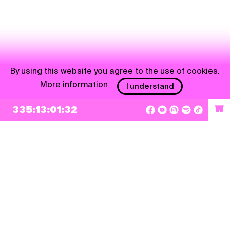
By using this website you agree to the use of cookies.
More information
I understand
NEWSLETTER
335:13:01:31
W
Sign up
By checking this box, I agree that my e-mail address will be added to Pohoda
Newsletter and used for marketing purposes.