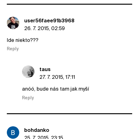
user56faee91b3968
26. 7. 2015, 02:59
Ide niekto???
Reply
taus
27. 7. 2015, 17:11
anóó, bude nás tam jak myší
Reply
bohdanko
25. 7. 2015, 23:15