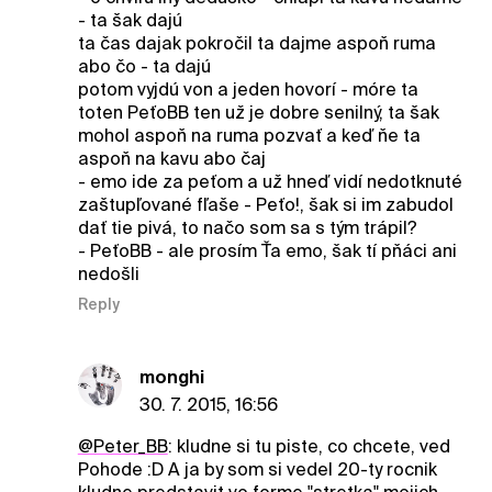
- ta šak dajú
ta čas dajak pokročil ta dajme aspoň ruma
abo čo - ta dajú
potom vyjdú von a jeden hovorí - móre ta
toten PeťoBB ten už je dobre senilný, ta šak
mohol aspoň na ruma pozvať a keď ňe ta
aspoň na kavu abo čaj
- emo ide za peťom a už hneď vidí nedotknuté
zaštupľované fľaše - Peťo!, šak si im zabudol
dať tie pivá, to načo som sa s tým trápil?
- PeťoBB - ale prosím Ťa emo, šak tí pňáci ani
nedošli
Reply
monghi
30. 7. 2015, 16:56
@Peter_BB
: kludne si tu piste, co chcete, ved
Pohode :D A ja by som si vedel 20-ty rocnik