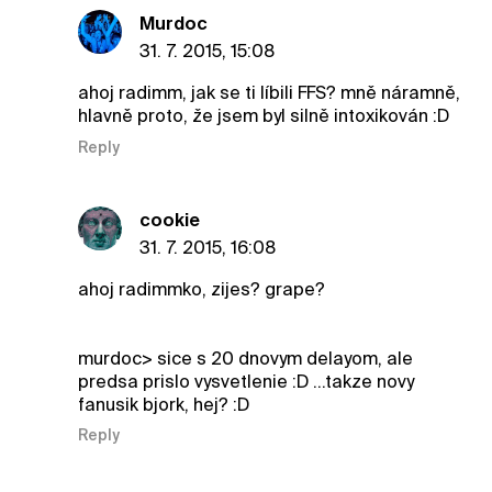
Murdoc
31. 7. 2015, 15:08
ahoj radimm, jak se ti líbili FFS? mně náramně,
hlavně proto, že jsem byl silně intoxikován :D
Reply
cookie
31. 7. 2015, 16:08
ahoj radimmko, zijes? grape?
murdoc> sice s 20 dnovym delayom, ale
predsa prislo vysvetlenie :D ...takze novy
fanusik bjork, hej? :D
Reply