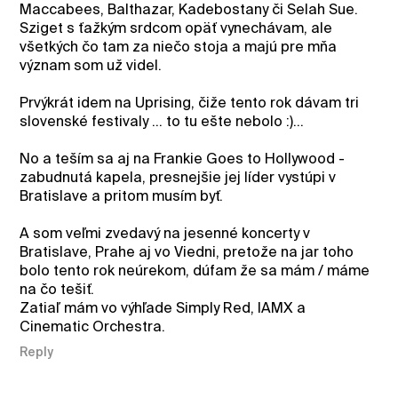
Maccabees, Balthazar, Kadebostany či Selah Sue.
Sziget s ťažkým srdcom opäť vynechávam, ale
všetkých čo tam za niečo stoja a majú pre mňa
význam som už videl.
Prvýkrát idem na Uprising, čiže tento rok dávam tri
slovenské festivaly ... to tu ešte nebolo :)...
No a teším sa aj na Frankie Goes to Hollywood -
zabudnutá kapela, presnejšie jej líder vystúpi v
Bratislave a pritom musím byť.
A som veľmi zvedavý na jesenné koncerty v
Bratislave, Prahe aj vo Viedni, pretože na jar toho
bolo tento rok neúrekom, dúfam že sa mám / máme
na čo tešiť.
Zatiaľ mám vo výhľade Simply Red, IAMX a
Cinematic Orchestra.
Reply