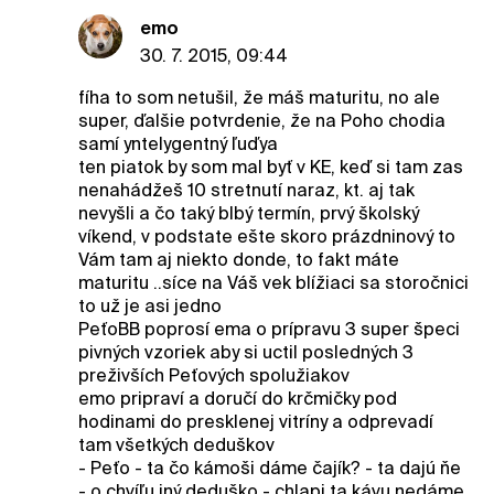
emo
30. 7. 2015, 09:44
fíha to som netušil, že máš maturitu, no ale
super, ďalšie potvrdenie, že na Poho chodia
samí yntelygentný ľuďya
ten piatok by som mal byť v KE, keď si tam zas
nenahádžeš 10 stretnutí naraz, kt. aj tak
nevyšli a čo taký blbý termín, prvý školský
víkend, v podstate ešte skoro prázdninový to
Vám tam aj niekto donde, to fakt máte
maturitu ..síce na Váš vek blížiaci sa storočnici
to už je asi jedno
PeťoBB poprosí ema o prípravu 3 super špeci
pivných vzoriek aby si uctil posledných 3
preživších Peťových spolužiakov
emo pripraví a doručí do krčmičky pod
hodinami do presklenej vitríny a odprevadí
tam všetkých deduškov
- Peťo - ta čo kámoši dáme čajík? - ta dajú ňe
- o chvíľu iný deduško - chlapi ta kávu nedáme