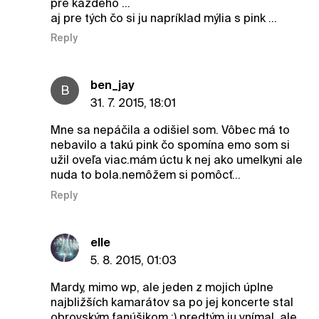
pre každého ...
aj pre tých čo si ju napríklad mýlia s pink ...
Reply
ben_jay
B
31. 7. 2015, 18:01
Mne sa nepáčila a odišiel som. Vôbec má to
nebavilo a takú pink čo spomína emo som si
užil oveľa viac.mám úctu k nej ako umelkyni ale
nuda to bola.nemôžem si pomôcť...
Reply
elle
5. 8. 2015, 01:03
Mardy, mimo wp, ale jeden z mojich úplne
najbližších kamarátov sa po jej koncerte stal
obrovským fanúšikom :) predtým ju vnímal, ale