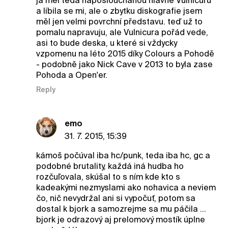
já měl teda naposlouchanou hlavně Vulnicuru
a líbila se mi, ale o zbytku diskografie jsem
měl jen velmi povrchní představu. teď už to
pomalu napravuju, ale Vulnicura pořád vede,
asi to bude deska, u které si vždycky
vzpomenu na léto 2015 díky Colours a Pohodě
- podobně jako Nick Cave v 2013 to byla zase
Pohoda a Open'er.
Reply
emo
31. 7. 2015, 15:39
kámoš počúval iba hc/punk, teda iba hc, gc a
podobné brutality, každá iná hudba ho
rozčuľovala, skúšal to s ním kde kto s
kadeakými nezmyslami ako nohavica a neviem
čo, nič nevydržal ani si vypočuť, potom sa
dostal k bjork a samozrejme sa mu páčila ...
bjork je odrazový aj prelomový mostík úplne