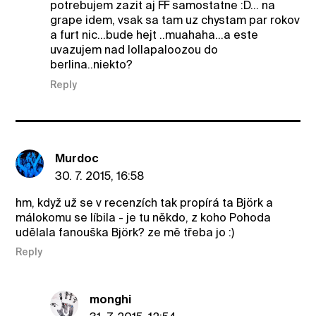
potrebujem zazit aj FF samostatne :D... na
grape idem, vsak sa tam uz chystam par rokov
a furt nic...bude hejt ..muahaha...a este
uvazujem nad lollapaloozou do
berlina..niekto?
Reply
Murdoc
30. 7. 2015, 16:58
hm, když už se v recenzích tak propírá ta Björk a
málokomu se líbila - je tu někdo, z koho Pohoda
udělala fanouška Björk? ze mě třeba jo :)
Reply
monghi