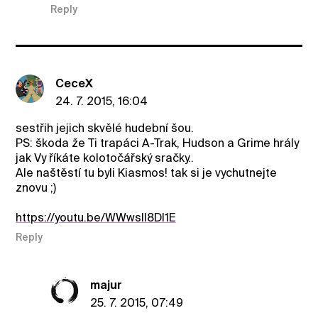
Reply
CeceX
24. 7. 2015, 16:04
sestřih jejich skvělé hudební šou.
PS: škoda že Ti trapáci A-Trak, Hudson a Grime hrály
jak Vy říkáte kolotočářský sračky..
Ale naštěstí tu byli Kiasmos! tak si je vychutnejte
znovu ;)
https://youtu.be/WWwsll8Dl1E
Reply
majur
25. 7. 2015, 07:49