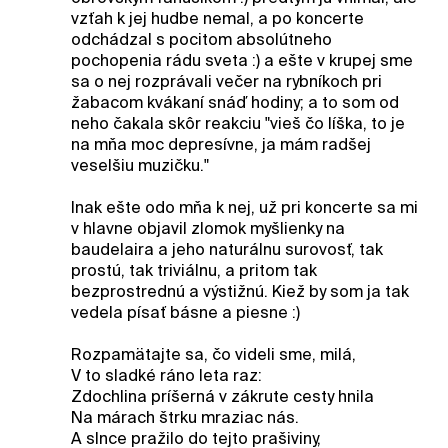
vzťah k jej hudbe nemal, a po koncerte
odchádzal s pocitom absolútneho
pochopenia rádu sveta :) a ešte v krupej sme
sa o nej rozprávali večer na rybníkoch pri
žabacom kvákaní snáď hodiny; a to som od
neho čakala skôr reakciu "vieš čo líška, to je
na mňa moc depresívne, ja mám radšej
veselšiu muzičku."
Inak ešte odo mňa k nej, už pri koncerte sa mi
v hlavne objavil zlomok myšlienky na
baudelaira a jeho naturálnu surovosť, tak
prostú, tak triviálnu, a pritom tak
bezprostrednú a výstižnú. Kiež by som ja tak
vedela písať básne a piesne :)
Rozpamätajte sa, čo videli sme, milá,
V to sladké ráno leta raz:
Zdochlina príšerná v zákrute cesty hnila
Na márach štrku mraziac nás.
A slnce pražilo do tejto prašiviny,