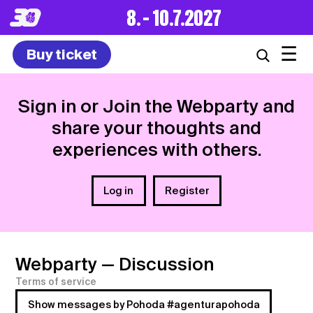
8. – 10.7.2027
☰
Buy ticket
Sign in or Join the Webparty and
share your thoughts and
experiences with others.
Log in
Register
Webparty
— Discussion
Terms of service
Show messages by Pohoda #agenturapohoda