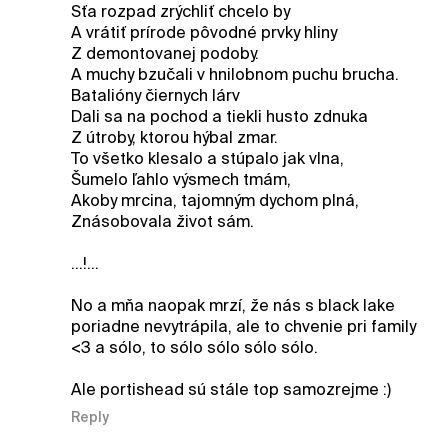
Sťa rozpad zrýchliť chcelo by
A vrátiť prírode pôvodné prvky hliny
Z demontovanej podoby.
A muchy bzučali v hnilobnom puchu brucha.
Batalióny čiernych lárv
Dali sa na pochod a tiekli husto zdnuka
Z útroby, ktorou hýbal zmar.
To všetko klesalo a stúpalo jak vlna,
Šumelo ľahlo výsmech tmám,
Akoby mrcina, tajomným dychom plná,
Znásobovala život sám.
...!...
No a mňa naopak mrzí, že nás s black lake
poriadne nevytrápila, ale to chvenie pri family
<3 a sólo, to sólo sólo sólo sólo.
Ale portishead sú stále top samozrejme :)
Reply