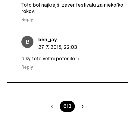
Toto bol najkrajší záver festivalu za niekoľko
rokov.
Reply
ben_jay
B
27. 7. 2015, 22:03
díky, toto veľmi potešilo :)
Reply
You are on page
613