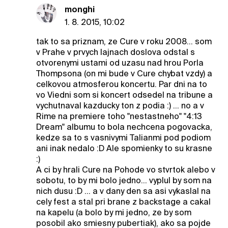
monghi
1. 8. 2015, 10:02
tak to sa priznam, ze Cure v roku 2008... som
v Prahe v prvych lajnach doslova odstal s
otvorenymi ustami od uzasu nad hrou Porla
Thompsona (on mi bude v Cure chybat vzdy) a
celkovou atmosferou koncertu. Par dni na to
vo Viedni som si koncert odsedel na tribune a
vychutnaval kazducky ton z podia :) ... no a v
Rime na premiere toho "nestastneho" "4:13
Dream" albumu to bola nechcena pogovacka,
kedze sa to s vasnivymi Talianmi pod podiom
ani inak nedalo :D Ale spomienky to su krasne
:)
A ci by hrali Cure na Pohode vo stvrtok alebo v
sobotu, to by mi bolo jedno... vyplul by som na
nich dusu :D ... a v dany den sa asi vykaslal na
cely fest a stal pri brane z backstage a cakal
na kapelu (a bolo by mi jedno, ze by som
posobil ako smiesny pubertiak), ako sa pojde