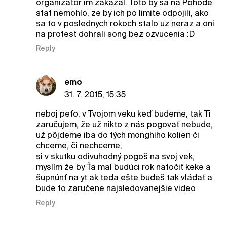
organizator im zakazal. Toto by sa na Pohode
stat nemohlo, ze by ich po limite odpojili, ako
sa to v poslednych rokoch stalo uz neraz a oni
na protest dohrali song bez ozvucenia :D
Reply
emo
31. 7. 2015, 15:35
neboj peťo, v Tvojom veku keď budeme, tak Ti
zaručujem, že už nikto z nás pogovať nebude,
už pôjdeme iba do tých monghiho kolien či
chceme, či nechceme,
si v skutku odivuhodný pogoš na svoj vek,
myslím že by Ťa mal budúci rok natočiť keke a
šupnúnť na yt ak teda ešte budeš tak vládať a
bude to zaručene najsledovanejšie video
Reply