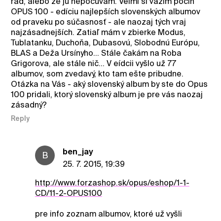
rád, alebo že ju nepočúvam. Veľmi si vážim počin
OPUS 100 - edíciu najlepších slovenských albumov
od praveku po súčasnosť - ale naozaj tých vraj
najzásadnejších. Zatiaľ mám v zbierke Modus,
Tublatanku, Duchoňa, Dubasovú, Slobodnú Európu,
BLAS a Deža Ursínyho... Stále čakám na Roba
Grigorova, ale stále nič... V eídcii vyšlo už 77
albumov, som zvedavý, kto tam ešte pribudne.
Otázka na Vás - aký slovenský album by ste do Opus
100 pridali, ktorý slovenský album je pre vás naozaj
zásadný?
Reply
ben_jay
B
25. 7. 2015, 19:39
http://www.forzashop.sk/opus/eshop/1-1-
CD/11-2-OPUS100
pre info zoznam albumov, ktoré už vyšli