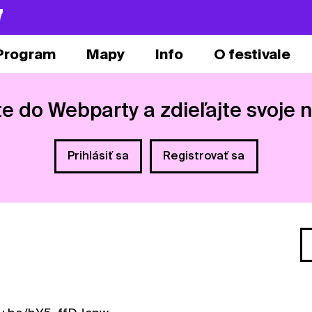
7
Program
Mapy
Info
O festivale
te do Webparty a zdieľajte svoje 
Prihlásiť sa
Registrovať sa