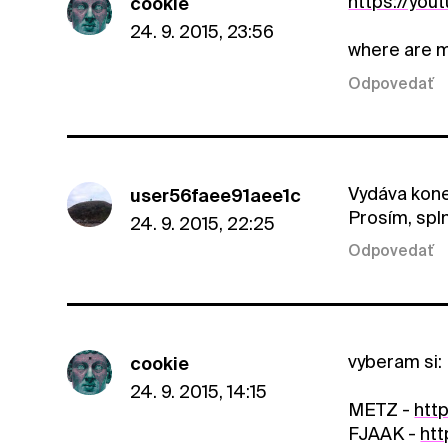
https://yo
cookie
24. 9. 2015, 23:56
where are 
Odpovedať
Vydáva kone
user56faee91aee1c
Prosím, spln
24. 9. 2015, 22:25
Odpovedať
vyberam si:
cookie
24. 9. 2015, 14:15
METZ -
htt
FJAAK -
htt