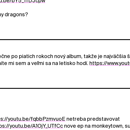
utu.be/bY5_ffDJcpw
my dragons?
čne po piatich rokoch nový album, takže je najväčšia š
íte mi sem a veľmi sa na letisko hodí.
https://www.yo
ps://youtu.be/fqbbPzmvuoE
netreba predstavovat
ps://youtu.be/A1OjY_UTfCc
nove ep na monkeytown, s