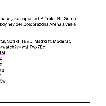
tuace jako naposled. A-Trak - RL Grime -
dy neviděl. poloprázdná Aréna a velká
ital, Sbtrkt, TEED, Mstrkrft, Moderat,
m/watch?v=yryi1Fwx7Ec
pRM
co
Vg
xg
Y
kSw