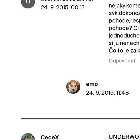
U
nejaky kome
24. 9. 2015, 00:13
svk,dokonca
pohode,resp
pohode? Ci 
jednoducho 
si ju nenech
Čo to je za 
Odpovedať
emo
24. 9. 2015, 11:48
UNDERWORL
CeceX