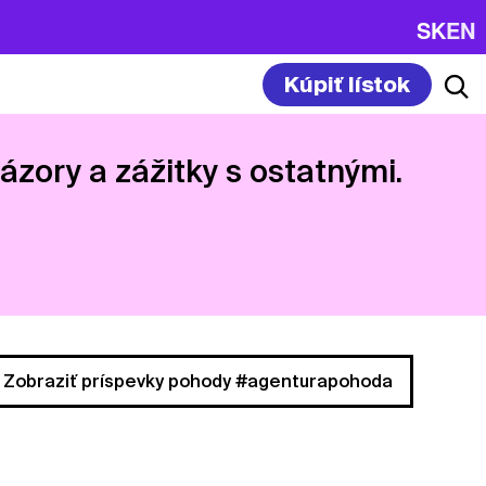
SK
EN
Kúpiť lístok
názory a zážitky s ostatnými.
Zobraziť príspevky pohody #agenturapohoda