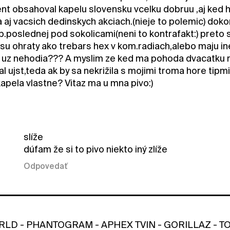
nt obsahoval kapelu slovensku vcelku dobruu ,aj ked
 aj vacsich dedinskych akciach.(nieje to polemic) doko
.poslednej pod sokolicami(neni to kontrafakt:) preto
su ohraty ako trebars hex v kom.radiach,alebo maju ine
uz nehodia??? A myslim ze ked ma pohoda dvacatku moz
al ujst,teda ak by sa nekrižila s mojimi troma hore tipmi.
kapela vlastne? Vitaz ma u mna pivo:)
slíže
dúfam že si to pivo niekto iný zlíže
Odpovedať
D - PHANTOGRAM - APHEX TVIN - GORILLAZ - TOK