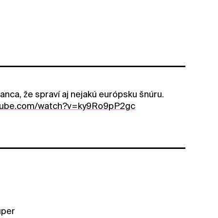
anca, že spraví aj nejakú európsku šnúru.
utube.com/watch?v=ky9Ro9pP2gc
uper