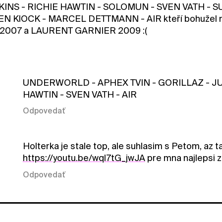
INS - RICHIE HAWTIN - SOLOMUN - SVEN VATH - 
N KlOCK - MARCEL DETTMANN - AIR kteří bohužel nevy
v 2007 a LAURENT GARNIER 2009 :(
UNDERWORLD - APHEX TVIN - GORILLAZ - JU
HAWTIN - SVEN VATH - AIR
Odpovedať
Holterka je stale top, ale suhlasim s Petom, az ta
https://youtu.be/wql7tG_jwJA
pre mna najlepsi z
Odpovedať