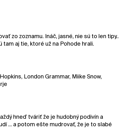
vať zo zoznamu. Ináč, jasné, nie sú to len tipy..
ú tam aj tie, ktoré už na Pohode hrali.
on Hopkins, London Grammar, Miike Snow,
rje
každý hneď tváriť že je hudobný podivín a
udí ... a potom ešte mudrovať, že je to slabé