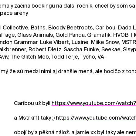
aly začína bookingu na ďalší ročník, chcel by som sa p
pace arény.
l Collective, Baths, Bloody Beetroots, Caribou, Dada Li
raffage, Glass Animals, Gold Panda, Gramatik, HVOB, I
ndon Grammar, Luke Vibert, Lusine, Miike Snow, MSTR
Kalkbrenner, Robert Dietz, Sascha Funke, Seekae, Sis
Aviv, The Glitch Mob, Todd Terje, Tycho, VA.
ý, že sú medzi nimi aj drahšie mená, ale hocičo z toho
Caribou už byli
https://www.youtube.com/watc
a Mstrkrft taky ;)
https://www.youtube.com/wa
obojí byla pěkná nálož. a jamie xx byl taky ale ne