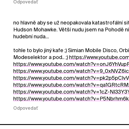
Odpovedať
no hlavně aby se už neopakovala katastrofální si
Hudson Mohawke. Větší nudu jsem na Pohodě nik
hudební nuda...
tohle to bylo jiný kafe ;) Simian Mobile Disco, Orb
Modeselektor a pod.. ;)
https://www.youtube.co
https://www.youtube.com/watch?v=onJ6YhVu
https://www.youtube.com/watch?v=9_0xNVZ6i
https://www.youtube.com/watch?v=pk2p5pCIv
https://www.youtube.com/watch?v=qa1GRtcRM
https://www.youtube.com/watch?v=1cZ-NI33Y3
https://www.youtube.com/watch?v=P5Nbrhm6
Odpovedať