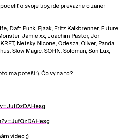
odeliť o svoje tipy, ide prevažne o žáner
fe, Daft Punk, Fjaak, Fritz Kalkbrenner, Future
 Monster, Jamie xx, Joachim Pastor, Jon
KRFT, Netsky, Nicone, Odesza, Oliver, Panda
yphus, Slow Magic, SOHN, Solomun, Son Lux,
to ma poteší :). Čo vy na to?
h?v=JufQzDAHesg
tch?v=JufQzDAHesg
mám video ;)