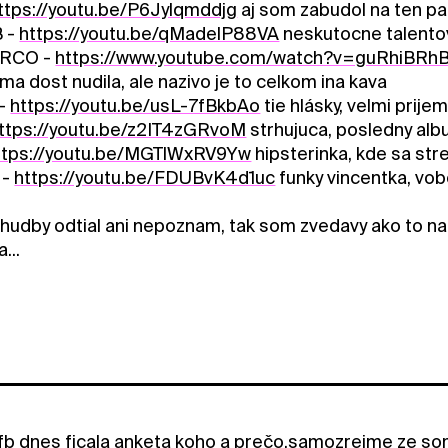
ttps://youtu.be/P6Jylqmddjg
aj som zabudol na ten pa
 -
https://youtu.be/qMadelP88VA
neskutocne talento
RCO -
https://www.youtube.com/watch?v=guRhiBRh
ma dost nudila, ale nazivo je to celkom ina kava
-
https://youtu.be/usL-7fBkbAo
tie hlásky, velmi prije
ttps://youtu.be/z2IT4zGRvoM
strhujuca, posledny albu
ttps://youtu.be/MGTlWxRV9Yw
hipsterinka, kde sa st
 -
https://youtu.be/FDUBvK4d1uc
funky vincentka, vo
 hudby odtial ani nepoznam, tak som zvedavy ako to nako
...
fb dnes ficala anketa koho a prečo,samozrejme ze som