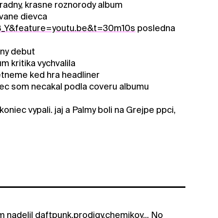
radny, krasne roznorody album
vane dievca
B_Y&feature=youtu.be&t=30m10s
posledna
mny debut
m kritika vychvalila
retneme ked hra headliner
bec som necakal podla coveru albumu
niec vypali. jaj a Palmy boli na Grejpe ppci,
 nadelil daftpunk,prodigy,chemikov... No