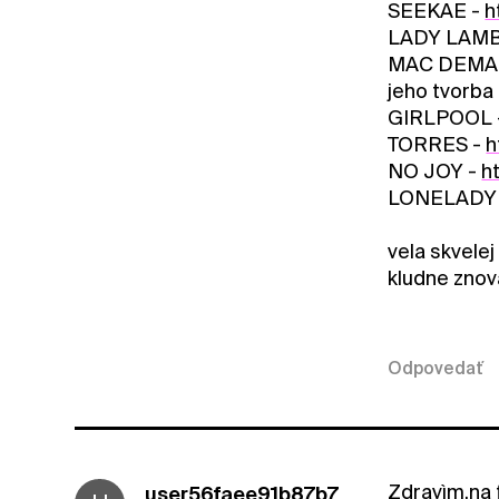
SEEKAE -
h
LADY LAMB
MAC DEMA
jeho tvorba 
GIRLPOOL 
TORRES -
h
NO JOY -
h
LONELADY
vela skvelej
kludne znova
Odpovedať
Zdravìm,na 
user56faee91b87b7