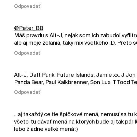
Odpovedať
@Peter_BB
Máš pravdu s Alt-J, nejak som ich zabudol vyfiltro
ale aj moje želania, taký mix všetkého :D. Preto s
Odpovedať
Alt-J, Daft Punk, Future Islands, Jamie xx, J J
Panda Bear, Paul Kalkbrenner, Son Lux, T Todd Te
Odpovedať
...aj takaždý ce tie špičkové mená, nemusí sa tu 
všetci tu dávať mená na ktorých bude aj tak pár ľ
lebo žiadne veľké mená :)