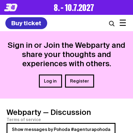
8. – 10.7.2027
☰
Buy ticket
Sign in or Join the Webparty and
share your thoughts and
experiences with others.
Log in
Register
Webparty
— Discussion
Terms of service
Show messages by Pohoda #agenturapohoda