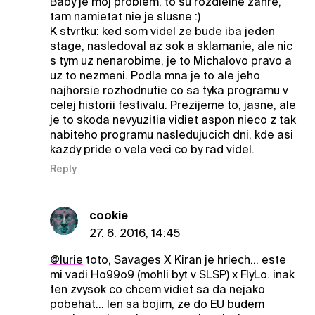
Baby je moj problem, to su rozdielne zanre,
tam namietat nie je slusne :)
K stvrtku: ked som videl ze bude iba jeden
stage, nasledoval az sok a sklamanie, ale nic
s tym uz nenarobime, je to Michalovo pravo a
uz to nezmeni. Podla mna je to ale jeho
najhorsie rozhodnutie co sa tyka programu v
celej historii festivalu. Prezijeme to, jasne, ale
je to skoda nevyuzitia vidiet aspon nieco z tak
nabiteho programu nasledujucich dni, kde asi
kazdy pride o vela veci co by rad videl.
Reply
cookie
27. 6. 2016, 14:45
@lurie
toto, Savages X Kiran je hriech... este
mi vadi Ho99o9 (mohli byt v SLSP) x FlyLo. inak
ten zvysok co chcem vidiet sa da nejako
pobehat... len sa bojim, ze do EU budem