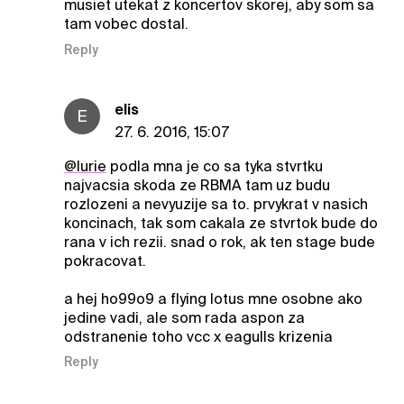
musiet utekat z koncertov skorej, aby som sa
tam vobec dostal.
Reply
elis
E
27. 6. 2016, 15:07
@lurie
podla mna je co sa tyka stvrtku
najvacsia skoda ze RBMA tam uz budu
rozlozeni a nevyuzije sa to. prvykrat v nasich
koncinach, tak som cakala ze stvrtok bude do
rana v ich rezii. snad o rok, ak ten stage bude
pokracovat.
a hej ho99o9 a flying lotus mne osobne ako
jedine vadi, ale som rada aspon za
odstranenie toho vcc x eagulls krizenia
Reply