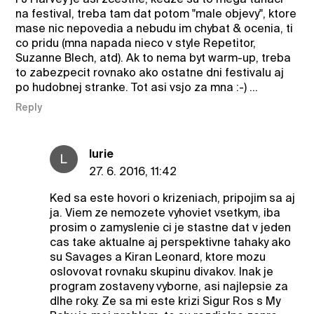
na festival, treba tam dat potom "male objevy", ktore
mase nic nepovedia a nebudu im chybat & ocenia, ti
co pridu (mna napada nieco v style Repetitor,
Suzanne Blech, atd). Ak to nema byt warm-up, treba
to zabezpecit rovnako ako ostatne dni festivalu aj
po hudobnej stranke. Tot asi vsjo za mna :-) ...
Reply
lurie
L
27. 6. 2016, 11:42
Ked sa este hovori o krizeniach, pripojim sa aj
ja. Viem ze nemozete vyhoviet vsetkym, iba
prosim o zamyslenie ci je stastne dat v jeden
cas take aktualne aj perspektivne tahaky ako
su Savages a Kiran Leonard, ktore mozu
oslovovat rovnaku skupinu divakov. Inak je
program zostaveny vyborne, asi najlepsie za
dlhe roky. Ze sa mi este krizi Sigur Ros s My