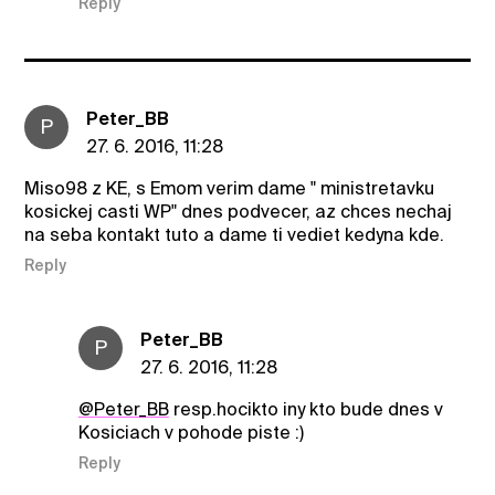
Reply
Peter_BB
P
27. 6. 2016, 11:28
Miso98 z KE, s Emom verim dame " ministretavku
kosickej casti WP" dnes podvecer, az chces nechaj
na seba kontakt tuto a dame ti vediet kedyna kde.
Reply
Peter_BB
P
27. 6. 2016, 11:28
@Peter_BB
resp.hocikto iny kto bude dnes v
Kosiciach v pohode piste :)
Reply