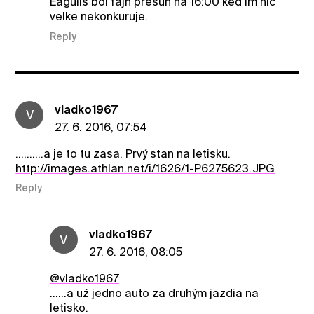
Eagulls bol fajn presun na 16:00 ked im nic
velke nekonkuruje.
Reply
vladko1967
V
27. 6. 2016, 07:54
..........a je to tu zasa. Prvý stan na letisku.
http://images.athlan.net/i/1626/1-P6275623.JPG
Reply
vladko1967
V
27. 6. 2016, 08:05
@vladko1967
......a už jedno auto za druhým jazdia na
letisko.