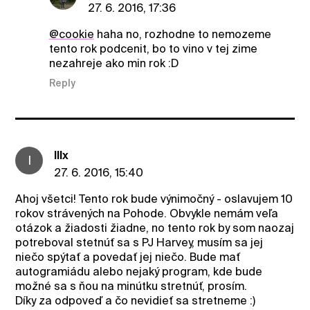
27. 6. 2016, 17:36
@cookie
haha no, rozhodne to nemozeme
tento rok podcenit, bo to vino v tej zime
nezahreje ako min rok :D
Reply
IlIx
I
27. 6. 2016, 15:40
Ahoj všetci! Tento rok bude výnimočný - oslavujem 10
rokov strávených na Pohode. Obvykle nemám veľa
otázok a žiadosti žiadne, no tento rok by som naozaj
potreboval stetnúť sa s PJ Harvey, musím sa jej
niečo spýtať a povedať jej niečo. Bude mať
autogramiádu alebo nejaký program, kde bude
možné sa s ňou na minútku stretnúť, prosím.
Díky za odpoveď a čo nevidieť sa stretneme :)