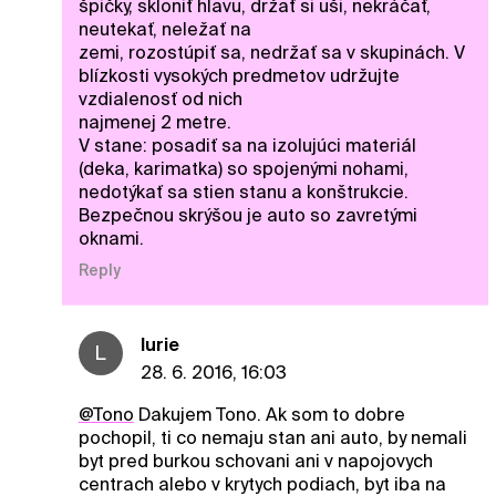
špičky, skloniť hlavu, držať si uši, nekráčať,
neutekať, neležať na
zemi, rozostúpiť sa, nedržať sa v skupinách. V
blízkosti vysokých predmetov udržujte
vzdialenosť od nich
najmenej 2 metre.
V stane: posadiť sa na izolujúci materiál
(deka, karimatka) so spojenými nohami,
nedotýkať sa stien stanu a konštrukcie.
Bezpečnou skrýšou je auto so zavretými
oknami.
Reply
lurie
L
28. 6. 2016, 16:03
@Tono
Dakujem Tono. Ak som to dobre
pochopil, ti co nemaju stan ani auto, by nemali
byt pred burkou schovani ani v napojovych
centrach alebo v krytych podiach, byt iba na