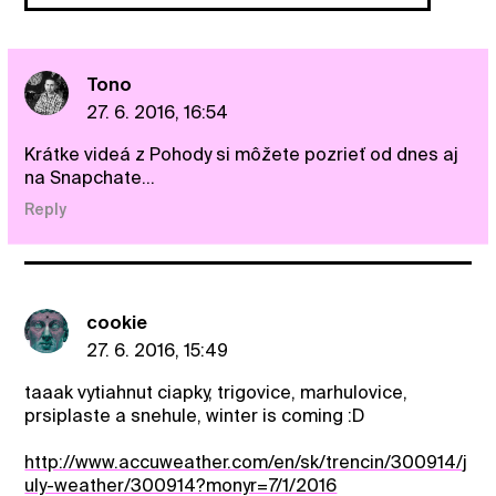
Tono
27. 6. 2016, 16:54
Krátke videá z Pohody si môžete pozrieť od dnes aj
na Snapchate...
Reply
cookie
27. 6. 2016, 15:49
taaak vytiahnut ciapky, trigovice, marhulovice,
prsiplaste a snehule, winter is coming :D
http://www.accuweather.com/en/sk/trencin/300914/j
uly-weather/300914?monyr=7/1/2016