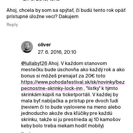
Ahoj, chcela by som sa spýtať, či budú tento rok opäť
prístupné úložne vecí? Dakujem
Reply
oliver
27. 6. 2016, 20:10
@lullaby126
Ahoj. V každom stanovom
mestečku bude úschovňa ako každý rok a ako
bonus si môžeš prenajať za 20€ toto
https://www.pohodafestival.sk/sk/novinky/bez
pecnostne-skrinky-lock-inn
, "lístky" k týmto
skrinkám kúpiš na ticketportáli. V každej by
mala byť nabíjačka a prístup pre dvoch ľudí
(neviem či to bude vyslovene na meno alebo
jednoducho akože dva kľúčiky pre každú
skrinku, takže si ju prestrieda aj 10 kamošov
keby bolo treba niekam hodiť mobily)