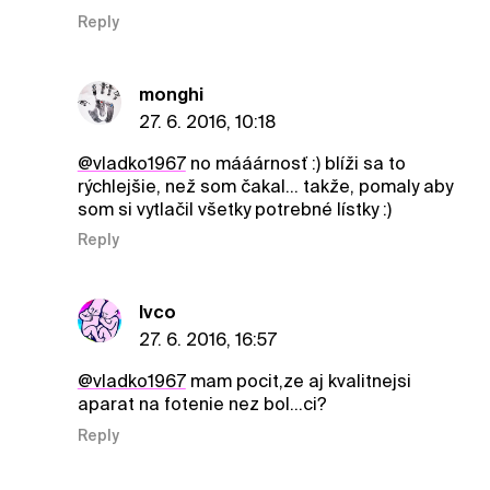
Reply
monghi
27. 6. 2016, 10:18
@vladko1967
no mááárnosť :) blíži sa to
rýchlejšie, než som čakal... takže, pomaly aby
som si vytlačil všetky potrebné lístky :)
Reply
Ivco
27. 6. 2016, 16:57
@vladko1967
mam pocit,ze aj kvalitnejsi
aparat na fotenie nez bol...ci?
Reply