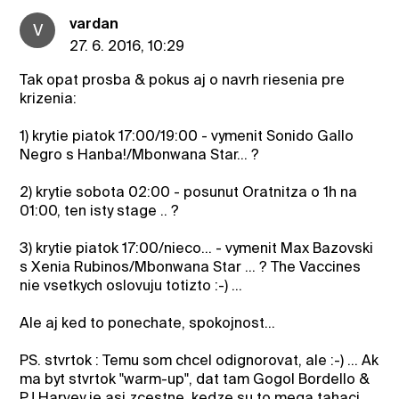
vardan
V
27. 6. 2016, 10:29
Tak opat prosba & pokus aj o navrh riesenia pre
krizenia:
1) krytie piatok 17:00/19:00 - vymenit Sonido Gallo
Negro s Hanba!/Mbonwana Star... ?
2) krytie sobota 02:00 - posunut Oratnitza o 1h na
01:00, ten isty stage .. ?
3) krytie piatok 17:00/nieco... - vymenit Max Bazovski
s Xenia Rubinos/Mbonwana Star ... ? The Vaccines
nie vsetkych oslovuju totizto :-) ...
Ale aj ked to ponechate, spokojnost...
PS. stvrtok : Temu som chcel odignorovat, ale :-) ... Ak
ma byt stvrtok "warm-up", dat tam Gogol Bordello &
PJ Harvey je asi zcestne, kedze su to mega tahaci