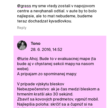
@gress
my sme vtedy zostali v napojovom
centre a nevyhanali odtial. v aute by to bolo
najlepsie, ale to mat nebudeme, budeme
teraz dochadzat kyvadlovkou.
Reply
Tono
28. 6. 2016, 14:52
@lurie
Ahoj. Bude to v evakuacnej mape (ta
bude aj v chystanej sekcii mapy na nasom
webe).
A pripajam zo spominanej mapy:
V prípade výskytu bleskov
Nebezpečenstvo: ak je čas medzi bleskom a
hrmením kratší ako 30 sekúnd.
Zbaviť sa kovových predmetov, vypnúť mobil.
Najlepšia poloha: skrčiť sa a čupnúť si na