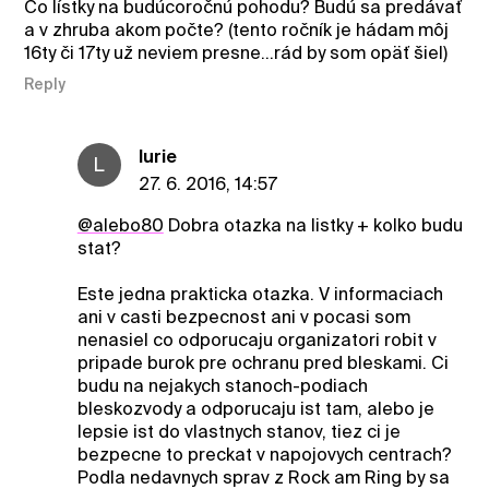
Čo lístky na budúcoročnú pohodu? Budú sa predávať
a v zhruba akom počte? (tento ročník je hádam môj
16ty či 17ty už neviem presne...rád by som opäť šiel)
Reply
lurie
L
27. 6. 2016, 14:57
@alebo80
Dobra otazka na listky + kolko budu
stat?
Este jedna prakticka otazka. V informaciach
ani v casti bezpecnost ani v pocasi som
nenasiel co odporucaju organizatori robit v
pripade burok pre ochranu pred bleskami. Ci
budu na nejakych stanoch-podiach
bleskozvody a odporucaju ist tam, alebo je
lepsie ist do vlastnych stanov, tiez ci je
bezpecne to preckat v napojovych centrach?
Podla nedavnych sprav z Rock am Ring by sa