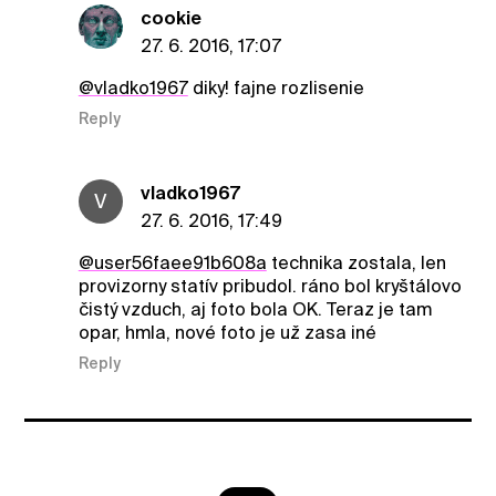
cookie
27. 6. 2016, 17:07
@vladko1967
diky! fajne rozlisenie
Reply
vladko1967
V
27. 6. 2016, 17:49
@user56faee91b608a
technika zostala, len
provizorny statív pribudol. ráno bol kryštálovo
čistý vzduch, aj foto bola OK. Teraz je tam
opar, hmla, nové foto je už zasa iné
Reply