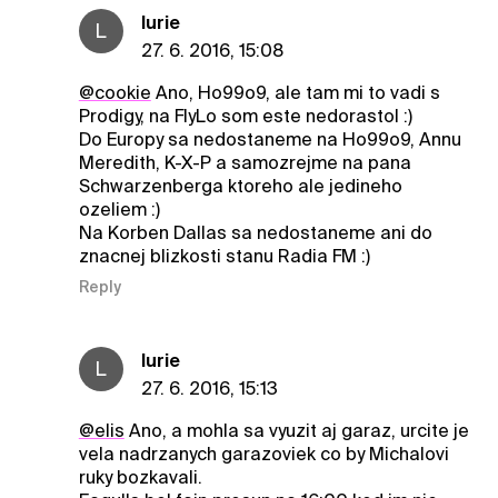
lurie
L
27. 6. 2016, 15:08
@cookie
Ano, Ho99o9, ale tam mi to vadi s
Prodigy, na FlyLo som este nedorastol :)
Do Europy sa nedostaneme na Ho99o9, Annu
Meredith, K-X-P a samozrejme na pana
Schwarzenberga ktoreho ale jedineho
ozeliem :)
Na Korben Dallas sa nedostaneme ani do
znacnej blizkosti stanu Radia FM :)
Reply
lurie
L
27. 6. 2016, 15:13
@elis
Ano, a mohla sa vyuzit aj garaz, urcite je
vela nadrzanych garazoviek co by Michalovi
ruky bozkavali.