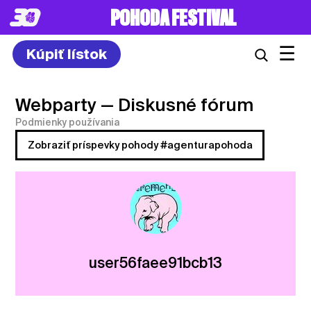
POHODA FESTIVAL
☰
Kúpiť lístok
Webparty
— Diskusné fórum
Podmienky používania
Zobraziť príspevky pohody #agenturapohoda
user56faee91bcb13