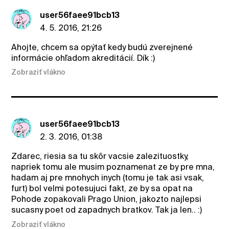
user56faee91bcb13
4. 5. 2016, 21:26
Ahojte, chcem sa opýtať kedy budú zverejnené
informácie ohľadom akreditácií. Dík :)
Zobraziť vlákno
user56faee91bcb13
2. 3. 2016, 01:38
Zdarec, riesia sa tu skôr vacsie zalezituostky,
napriek tomu ale musim poznamenat ze by pre mna,
hadam aj pre mnohych inych (tomu je tak asi vsak,
furt) bol velmi potesujuci fakt, ze by sa opat na
Pohode zopakovali Prago Union, jakozto najlepsi
sucasny poet od zapadnych bratkov. Tak ja len.. :)
Zobraziť vlákno