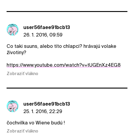
user56faee91bcb13
26. 1. 2016, 09:59
Co taki suuns, alebo títo chlapci? hrávajú volake
životiny?
https://www.youtube.com/watch?v=tUGEnXz4EG8
Zobraziť vlákno
user56faee91bcb13
25. 1. 2016, 22:29
čochvilka vo Wiene budú !
Zobraziť vlákno