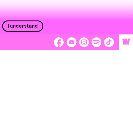
I understand
W
Workers
adors
Volunteers
tage
Separátori