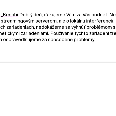
_Kenobi
Dobrý deň, ďakujeme Vám za Váš podnet. Neje
 streamingovým serverom, ale o lokálnu interferenciu p
kých zariadeniach, nedokážeme sa vyhnúť problémom
etickými zariadeniami. Používanie týchto zariadení t
m ospravedlňujeme za spôsobené problémy.