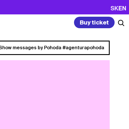
SK
EN
Buy ticket
Show messages by Pohoda #agenturapohoda