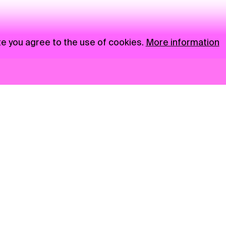
te you agree to the use of cookies.
More information
News
NGO
Privacy Policy
Ambass
Press
Visual S
Gastro
Market zone