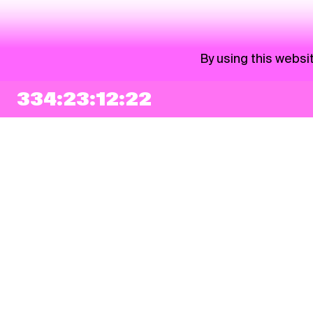
By using this websi
334:23:12:22
NEWSLETTER
Sign up
By checking this box, I agree that my e-mail address will be added to Pohoda
Newsletter and used for marketing purposes.