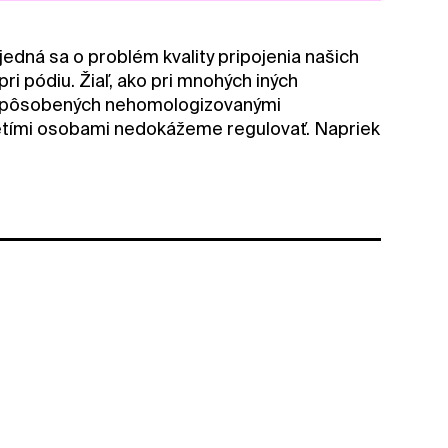
dná sa o problém kvality pripojenia našich
ri pódiu. Žiaľ, ako pri mnohých iných
 spôsobených nehomologizovanými
retími osobami nedokážeme regulovať. Napriek