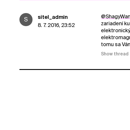
@ShagyWan
sitel_admin
S
zariadení ku
8. 7. 2016, 23:52
elektronic
elektromagn
tomu sa Vá
Show thread