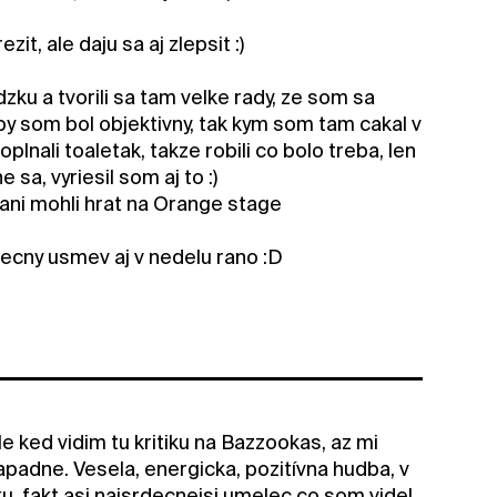
t, ale daju sa aj zlepsit :)
 a tvorili sa tam velke rady, ze som sa
 aby som bol objektivny, tak kym som tam cakal v
lnali toaletak, takze robili co bolo treba, len
 sa, vyriesil som aj to :)
nani mohli hrat na Orange stage
cny usmev aj v nedelu rano :D
ked vidim tu kritiku na Bazzookas, az mi
 napadne. Vesela, energicka, pozitívna hudba, v
, fakt asi najsrdecnejsi umelec co som videl,