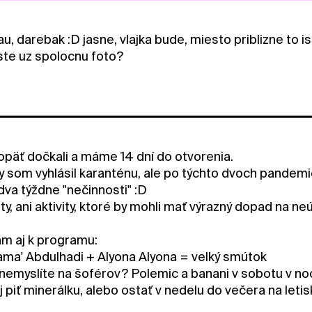
u, darebak :D jasne, vlajka bude, miesto priblizne to i
ste uz spolocnu foto?
opäť dočkali a máme 14 dní do otvorenia.
 som vyhlásil karanténu, ale po týchto dvoch pandemi
dva týždne "nečinnosti" :D
y, ani aktivity, ktoré by mohli mať výrazný dopad na neú
m aj k programu:
 Sama' Abdulhadi + Alyona Alyona = velký smútok
 nemyslíte na šoférov? Polemic a banani v sobotu v n
piť minerálku, alebo ostať v nedelu do večera na letis