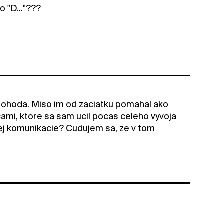
o "D..."???
pohoda. Miso im od zaciatku pomahal ako
mi, ktore sa sam ucil pocas celeho vyvoja
lej komunikacie? Cudujem sa, ze v tom