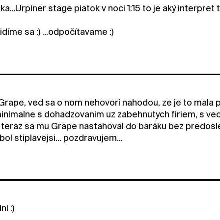
a...Urpiner stage piatok v noci 1:15 to je aký interpret t
idíme sa :) ...odpočítavame :)
Grape, ved sa o nom nehovori nahodou, ze je to mala 
imalne s dohadzovanim uz zabehnutych firiem, s veca
. a teraz sa mu Grape nastahoval do baráku bez predos
bol stiplavejsi... pozdravujem...
í :)