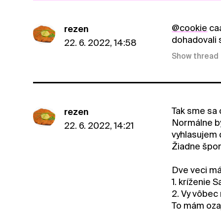
@cookie
caa
rezen
dohadovali 
22. 6. 2022, 14:58
Show thread
Tak sme sa 
rezen
Normálne by
22. 6. 2022, 14:21
vyhlasujem 
Žiadne šport
Dve veci má
1. kríženie
2. Vy vôbec
To mám ozaj 