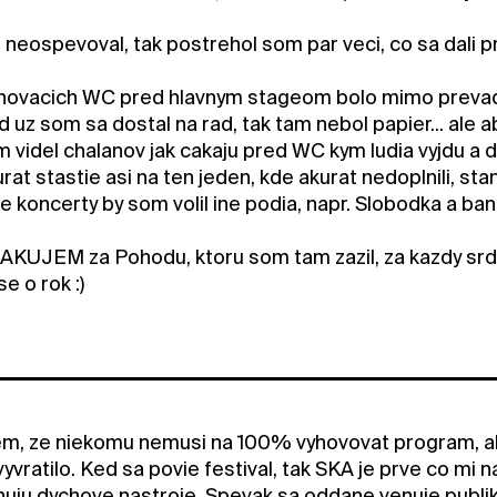
neospevoval, tak postrehol som par veci, co sa dali prezi
hovacich WC pred hlavnym stageom bolo mimo prevadzku
ed uz som sa dostal na rad, tak tam nebol papier... ale
 videl chalanov jak cakaju pred WC kym ludia vyjdu a dop
at stastie asi na ten jeden, kde akurat nedoplnili, stane
e koncerty by som volil ine podia, napr. Slobodka a ba
KUJEM za Pohodu, ktoru som tam zazil, za kazdy srde
e o rok :)
m, ze niekomu nemusi na 100% vyhovovat program, ale 
 vyvratilo. Ked sa povie festival, tak SKA je prve co mi
nuju dychove nastroje. Spevak sa oddane venuje publiku