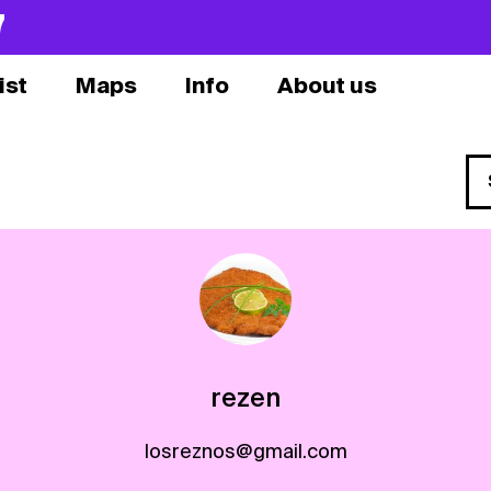
7
ist
Maps
Info
About us
rezen
losreznos@gmail.com