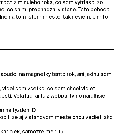
troch z minuleho roka, co som vytriasol zo
eho, co sa mi prechadzal v stane. Tato pohoda
lne na tom istom mieste, tak neviem, cim to
 zabudol na magnetky tento rok, ani jednu som
 videl som vsetko, co som chcel vidiet
st). Vela ludi aj tu z webparty, no najdlhsie
on na tyzden :D
ocit, ze aj v stanovom meste chcu vediet, ako
kariciek, samozrejme :D )