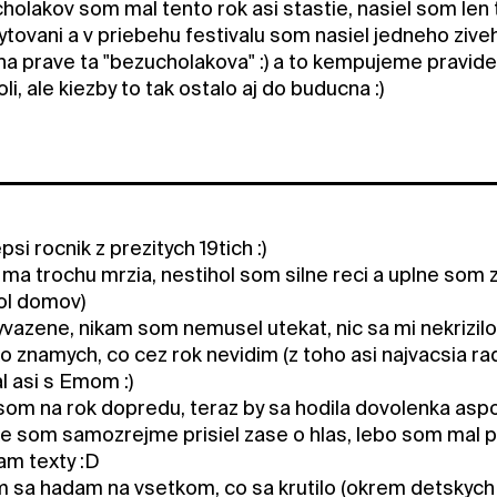
holakov som mal tento rok asi stastie, nasiel som len 
bytovani a v priebehu festivalu som nasiel jedneho ziv
a prave ta "bezucholakova" :) a to kempujeme pravide
li, ale kiezby to tak ostalo aj do buducna :)
psi rocnik z prezitych 19tich :)
i ma trochu mrzia, nestihol som silne reci a uplne som
ol domov)
vazene, nikam som nemusel utekat, nic sa mi nekrizilo,
ko znamych, co cez rok nevidim (z toho asi najvacsia rado
 asi s Emom :)
som na rok dopredu, teraz by sa hodila dovolenka asp
e som samozrejme prisiel zase o hlas, lebo som mal p
m texty :D
m sa hadam na vsetkom, co sa krutilo (okrem detskych 