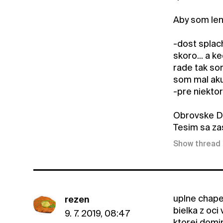
Aby som len 
-dost splac
skoro... a k
rade tak som
som mal akur
-pre niektor
Obrovske DA
Tesim sa zas
Show thread
uplne chape
rezen
bielka z oci
9. 7. 2019, 08:47
ktorej domi