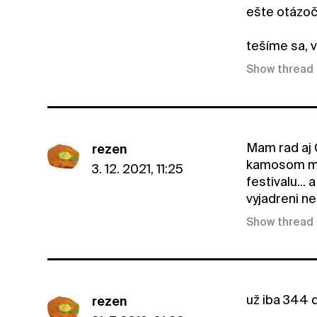
ešte otázočk
tešíme sa, v
Show thread
Mam rad aj 
rezen
kamosom min
3. 12. 2021, 11:25
festivalu..
vyjadreni ne
Show thread
už iba 344 dn
rezen