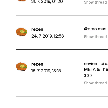
31. 7. 2019, 01:20
Show thread
@emo
musim
rezen
24. 7. 2019, 12:53
Show thread
neviem, ci u
rezen
META & T
16. 7. 2019, 13:15
:) :) :)
Show thread