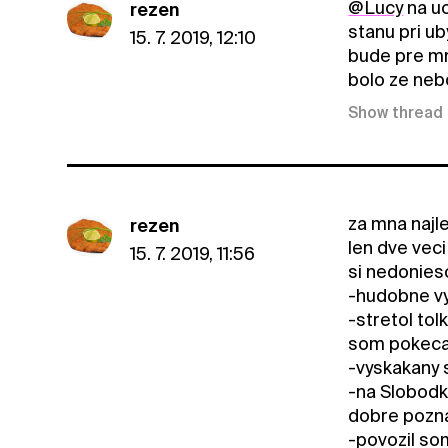
@Lucy
na uc
rezen
stanu pri u
15. 7. 2019, 12:10
bude pre mn
bolo ze nebo
Show thread
za mna najle
rezen
len dve vec
15. 7. 2019, 11:56
si nedonies
-hudobne vy
-stretol tol
som pokecal
-vyskakany 
-na Slobodk
dobre pozna
-povozil so