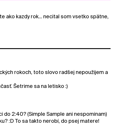
ste ako kazdy rok... necital som vsetko spätne,
ckých rokoch, toto slovo radšej nepoužijem a
časť. Šetrime sa na letisko :)
oci do 2:40? (Simple Sample ani nespominam)
ku? :D To sa takto nerobí, do psej matere!