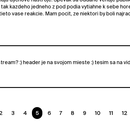
 tak kazdeho jedneho z pod podia vytiahne k sebe hor
to vase reakcie. Mam pocit, ze niektori by boli najrads
stream? :) header je na svojom mieste :) tesim sa na vid
2
3
4
You are on page
5
6
7
8
9
10
11
12