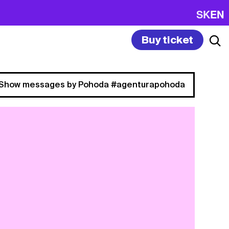
SK
EN
Buy ticket
Show messages by Pohoda #agenturapohoda