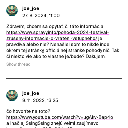
joe_joe
27. 8. 2024, 11:00
Zdravím, chcem sa opýtať, či táto informácia
https://www.spravy.info/pohoda-2024-festival-
zruseny-informacie-o-vrateni-vstupneho/
je
pravdivá alebo nie? Nenašiel som to nikde inde
okrem tej stránky, officiálnej stránke pohody nič. Tak
či niekto vie ako to vlastne je/bude? Ďakujem.
Show thread
joe_joe
9. 11. 2022, 13:25
čo hovoríte na toto?
https://www.youtube.com/watch?v=ugAkv-Bap4o
a inač aj SsingSsing znejú veľmi zaujímavo