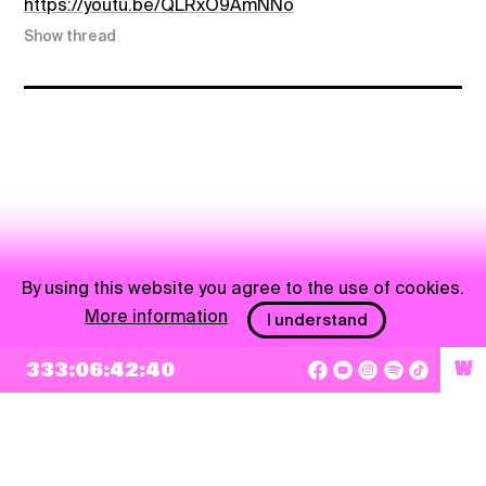
https://youtu.be/QLRxO9AmNNo
Show thread
By using this website you agree to the use of cookies.
More information
I understand
333:06:42:40
W
NEWSLETTER
Sign up
By checking this box, I agree that my e-mail address will be added to Pohoda