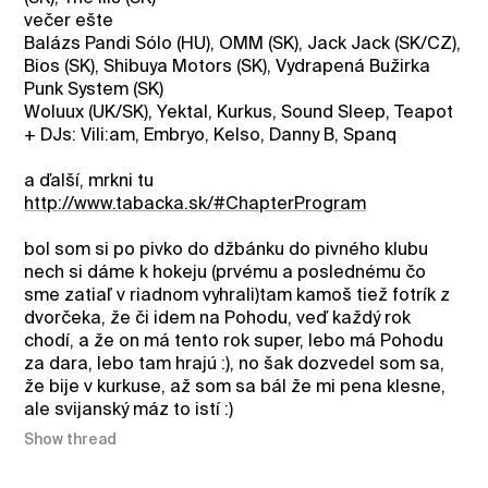
večer ešte
Balázs Pandi Sólo (HU), OMM (SK), Jack Jack (SK/CZ),
Bios (SK), Shibuya Motors (SK), Vydrapená Bužirka
Punk System (SK)
Woluux (UK/SK), Yektal, Kurkus, Sound Sleep, Teapot
+ DJs: Vili:am, Embryo, Kelso, Danny B, Spanq
a ďalší, mrkni tu
http://www.tabacka.sk/
#ChapterProgram
bol som si po pivko do džbánku do pivného klubu
nech si dáme k hokeju (prvému a poslednému čo
sme zatiaľ v riadnom vyhrali)tam kamoš tiež fotrík z
dvorčeka, že či idem na Pohodu, veď každý rok
chodí, a že on má tento rok super, lebo má Pohodu
za dara, lebo tam hrajú :), no šak dozvedel som sa,
že bije v kurkuse, až som sa bál že mi pena klesne,
ale svijanský máz to istí :)
Show thread