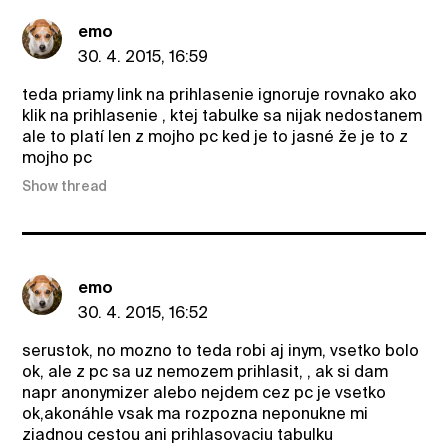
emo
30. 4. 2015, 16:59
teda priamy link na prihlasenie ignoruje rovnako ako
klik na prihlasenie , ktej tabulke sa nijak nedostanem
ale to platí len z mojho pc ked je to jasné že je to z
mojho pc
Show thread
emo
30. 4. 2015, 16:52
serustok, no mozno to teda robi aj inym, vsetko bolo
ok, ale z pc sa uz nemozem prihlasit, , ak si dam
napr anonymizer alebo nejdem cez pc je vsetko
ok,akonáhle vsak ma rozpozna neponukne mi
ziadnou cestou ani prihlasovaciu tabulku