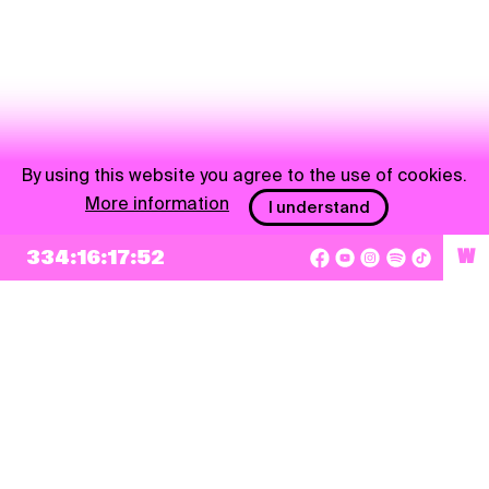
By using this website you agree to the use of cookies.
More information
I understand
334:16:17:51
W
NEWSLETTER
Sign up
By checking this box, I agree that my e-mail address will be added to Pohoda
Newsletter and used for marketing purposes.