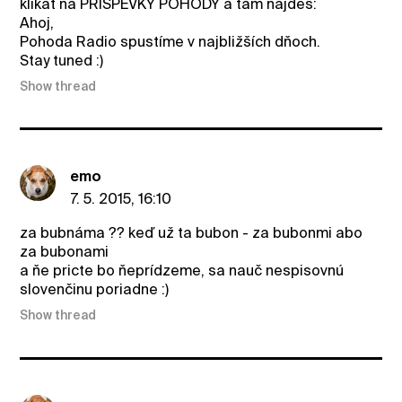
klikať na PRÍSPEVKY POHODY a tam nájdeš:
Ahoj,
Pohoda Radio spustíme v najbližších dňoch.
Stay tuned :)
Show thread
emo
7. 5. 2015, 16:10
za bubnáma ?? keď už ta bubon - za bubonmi abo
za bubonami
a ňe pricte bo ňeprídzeme, sa nauč nespisovnú
slovenčinu poriadne :)
Show thread