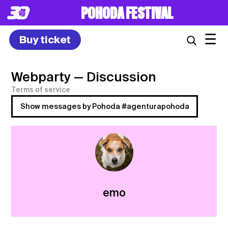
POHODA FESTIVAL
☰
Buy ticket
Webparty
— Discussion
Terms of service
Show messages by Pohoda #agenturapohoda
emo