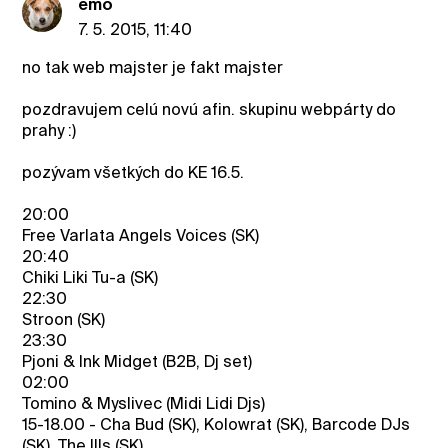
emo
7. 5. 2015, 11:40
no tak web majster je fakt majster
pozdravujem celú novú afin. skupinu webpárty do
prahy :)
pozývam všetkých do KE 16.5.
20:00
Free Varlata Angels Voices (SK)
20:40
Chiki Liki Tu-a (SK)
22:30
Stroon (SK)
23:30
Pjoni & Ink Midget (B2B, Dj set)
02:00
Tomino & Myslivec (Midi Lidi Djs)
15-18.00 - Cha Bud (SK), Kolowrat (SK), Barcode DJs
(SK), The Ills (SK)