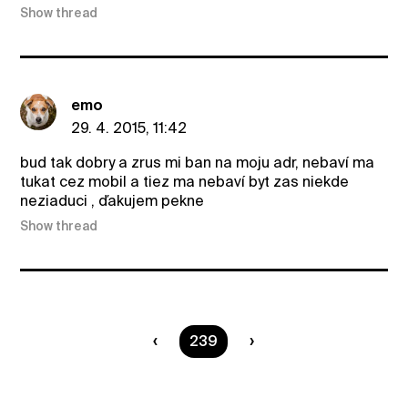
Show thread
emo
29. 4. 2015, 11:42
bud tak dobry a zrus mi ban na moju adr, nebaví ma
tukat cez mobil a tiez ma nebaví byt zas niekde
neziaduci , ďakujem pekne
Show thread
You are on page
239