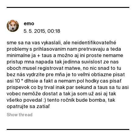
emo
5. 5. 2015, 00:18
sme sa na vas vykaslali, ale neidentifikovateľné
problemy s prihlasovanim nam pretrvavaju a teda
minimalne ja + taus a možno aj ini proste nemame
pristup mna napada tak jedinna suvislost ze nas
oboch musel registrovat matwe, no nic snad to tu
bez nás vydrzite pre mňa je to veľmi obtiazne pisat
asi 10 * dlhsie a fakt a nemam pol hodky cas písať
prispevok co by trval inak par sekund a taus sa tu asi
vobec nemôže dostat a tak ja som už asi aj tak
všetko povedal :) tento ročník bude bomba, tak
opatrujte sa zatiaľ
Show thread