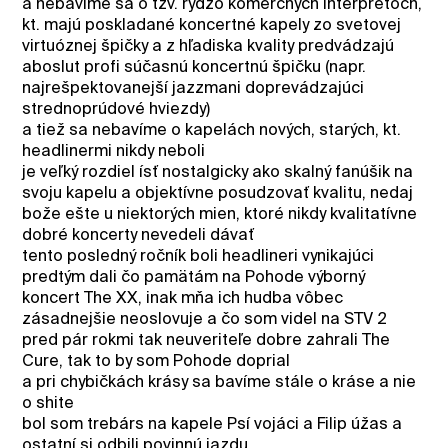
a nebavíme sa o tzv. rýdzo komerčných interprétoch,
kt. majú poskladané koncertné kapely zo svetovej
virtuóznej špičky a z hľadiska kvality predvádzajú
aboslut profi súčasnú koncertnú špičku (napr.
najrešpektovanejší jazzmani doprevádzajúci
strednoprúdové hviezdy)
a tiež sa nebavíme o kapelách nových, starých, kt.
headlinermi nikdy neboli
je veľký rozdiel ísť nostalgicky ako skalný fanúšik na
svoju kapelu a objektívne posudzovať kvalitu, nedaj
bože ešte u niektorých mien, ktoré nikdy kvalitatívne
dobré koncerty nevedeli dávať
tento posledný ročník boli headlineri vynikajúci
predtým dali čo pamätám na Pohode výborný
koncert The XX, inak mňa ich hudba vôbec
zásadnejšie neoslovuje a čo som videl na STV 2
pred pár rokmi tak neuveriteľe dobre zahrali The
Cure, tak to by som Pohode doprial
a pri chybičkách krásy sa bavíme stále o kráse a nie
o shite
bol som trebárs na kapele Psí vojáci a Filip úžas a
ostatní si odbili povinnú jazdu