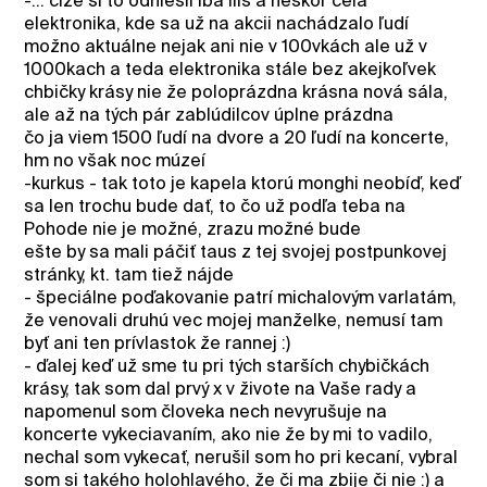
-... čiže si to odniesli iba ills a neskôr celá
elektronika, kde sa už na akcii nachádzalo ľudí
možno aktuálne nejak ani nie v 100vkách ale už v
1000kach a teda elektronika stále bez akejkoľvek
chbičky krásy nie že poloprázdna krásna nová sála,
ale až na tých pár zablúdilcov úplne prázdna
čo ja viem 1500 ľudí na dvore a 20 ľudí na koncerte,
hm no však noc múzeí
-kurkus - tak toto je kapela ktorú monghi neobíď, keď
sa len trochu bude dať, to čo už podľa teba na
Pohode nie je možné, zrazu možné bude
ešte by sa mali páčiť taus z tej svojej postpunkovej
stránky, kt. tam tiež nájde
- špeciálne poďakovanie patrí michalovým varlatám,
že venovali druhú vec mojej manželke, nemusí tam
byť ani ten prívlastok že rannej :)
- ďalej keď už sme tu pri tých starších chybičkách
krásy, tak som dal prvý x v živote na Vaše rady a
napomenul som človeka nech nevyrušuje na
koncerte vykeciavaním, ako nie že by mi to vadilo,
nechal som vykecať, nerušil som ho pri kecaní, vybral
som si takého holohlavého, že či ma zbije či nie :) a