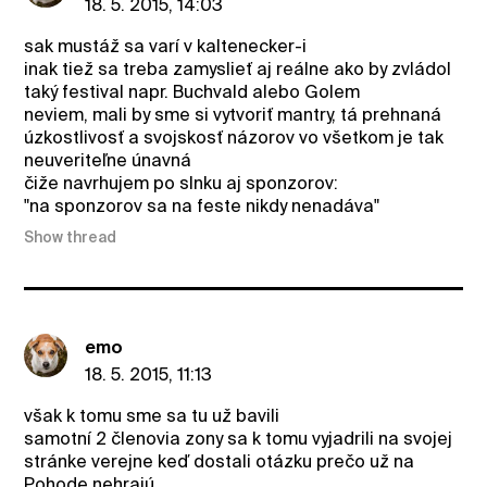
18. 5. 2015, 14:03
sak mustáž sa varí v kaltenecker-i
inak tiež sa treba zamyslieť aj reálne ako by zvládol
taký festival napr. Buchvald alebo Golem
neviem, mali by sme si vytvoriť mantry, tá prehnaná
úzkostlivosť a svojskosť názorov vo všetkom je tak
neuveriteľne únavná
čiže navrhujem po slnku aj sponzorov:
"na sponzorov sa na feste nikdy nenadáva"
Show thread
emo
18. 5. 2015, 11:13
však k tomu sme sa tu už bavili
samotní 2 členovia zony sa k tomu vyjadrili na svojej
stránke verejne keď dostali otázku prečo už na
Pohode nehrajú