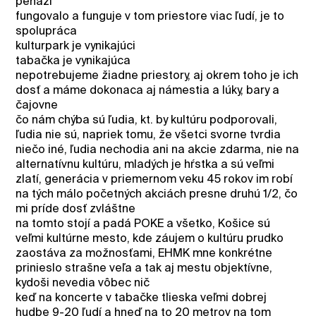
peňazí
fungovalo a funguje v tom priestore viac ľudí, je to
spolupráca
kulturpark je vynikajúci
tabačka je vynikajúca
nepotrebujeme žiadne priestory, aj okrem toho je ich
dosť a máme dokonaca aj námestia a lúky, bary a
čajovne
čo nám chýba sú ľudia, kt. by kultúru podporovali,
ľudia nie sú, napriek tomu, že všetci svorne tvrdia
niečo iné, ľudia nechodia ani na akcie zdarma, nie na
alternatívnu kultúru, mladých je hŕstka a sú veľmi
zlatí, generácia v priemernom veku 45 rokov im robí
na tých málo početných akciách presne druhú 1/2, čo
mi príde dosť zvláštne
na tomto stojí a padá POKE a všetko, Košice sú
veľmi kultúrne mesto, kde záujem o kultúru prudko
zaostáva za možnosťami, EHMK mne konkrétne
prinieslo strašne veľa a tak aj mestu objektívne,
kydoši nevedia vôbec nič
keď na koncerte v tabačke tlieska veľmi dobrej
hudbe 9-20 ľudí a hneď na to 20 metrov na tom