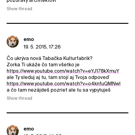
pozdravy architektovi
Show thread
emo
19. 5. 2015, 17:26
Čo ukrýva nová Tabačka Kulturfabrik?
Zorka Ti ukáže čo tam všetko je
https://www.youtube.com/watch?v=eYJ178kXmuY
ale Ty sleduj aj tu, tam stojí aj Tvoja odpoveď
https://www.youtube.com/watch?v=o4knfuQMNwI
a čo tam nezájdeš pozrieť ale tu sa vypytuješ
Show thread
emo