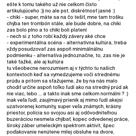
ešte k tomu takého už nie celkom čisto
artikulujúceho :)) no ale pst, diskrétnosť jasné :)
- chiki - super, máte sa na čo tešiť, mne tam trošku
chýba ten trombón stále, ale bude dobre, na chiki
zas bolo plno a to chiki boli platení
- nech si z toho robí každý závery aké chce
- experimentálna scéna - alternatívna kultúra, treba
vždy posudzovať zas aspoň minimálnálnu
podmienku - alternatíva jednoznačne, to, zas nie je
také ťažké, ale aj kultúra
tu všeobecne nerozumiem aj v týchto tu našich
kontextoch keď sa vymedzujeme voči strednému
prúdu a pritom sa sťažujeme, že by na nás malo
chodiť určite aspoň toľko ľudí ako na stredný prúd ak
nie viac, lebo ... a takto inak sme celkom normálni ? :)
inak veľa ľudí, zaujímavý prienik aj mimo ľudí akejsi
uzatvorenej komunity, super veľa známych, krásny
priestor, polícia so svojou asi aj odôvodniteľnou
buzeráciou nesmela chýbať, kopec odvedenej práce,
široký záber umeleckým spektrom aktivít, špec
poďakovanie nenútene milej obsluhe na dvore,