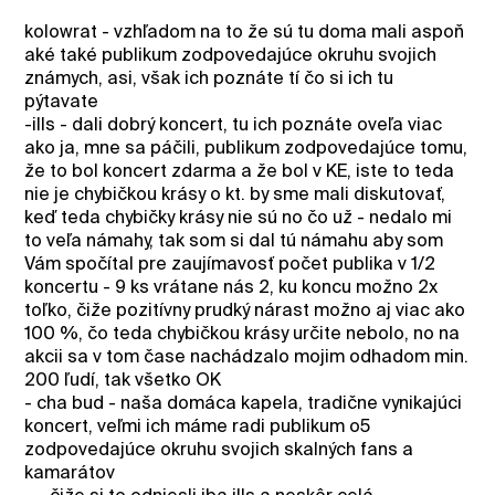
kolowrat - vzhľadom na to že sú tu doma mali aspoň
aké také publikum zodpovedajúce okruhu svojich
známych, asi, však ich poznáte tí čo si ich tu
pýtavate
-ills - dali dobrý koncert, tu ich poznáte oveľa viac
ako ja, mne sa páčili, publikum zodpovedajúce tomu,
že to bol koncert zdarma a že bol v KE, iste to teda
nie je chybičkou krásy o kt. by sme mali diskutovať,
keď teda chybičky krásy nie sú no čo už - nedalo mi
to veľa námahy, tak som si dal tú námahu aby som
Vám spočítal pre zaujímavosť počet publika v 1/2
koncertu - 9 ks vrátane nás 2, ku koncu možno 2x
toľko, čiže pozitívny prudký nárast možno aj viac ako
100 %, čo teda chybičkou krásy určite nebolo, no na
akcii sa v tom čase nachádzalo mojim odhadom min.
200 ľudí, tak všetko OK
- cha bud - naša domáca kapela, tradične vynikajúci
koncert, veľmi ich máme radi publikum o5
zodpovedajúce okruhu svojich skalných fans a
kamarátov