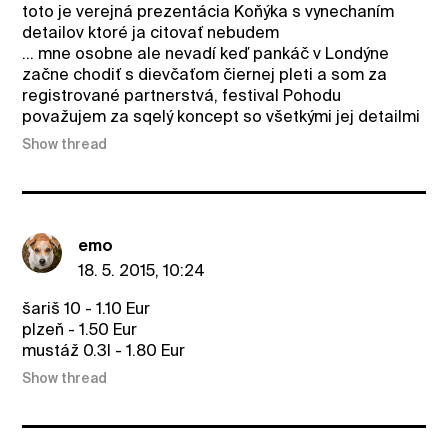
toto je verejná prezentácia Koňýka s vynechaním
detailov ktoré ja citovať nebudem
... mne osobne ale nevadí keď pankáč v Londýne
začne chodiť s dievčaťom čiernej pleti a som za
registrované partnerstvá, festival Pohodu
považujem za sqelý koncept so všetkými jej detailmi
Show thread
emo
18. 5. 2015, 10:24
šariš 10 - 1.10 Eur
plzeň - 1.50 Eur
mustáž 0.3l - 1.80 Eur
Show thread