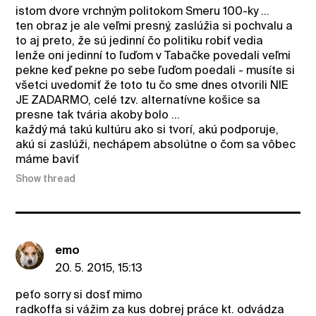
istom dvore vrchným politokom Smeru 100-ky ...
ten obraz je ale veľmi presný, zaslúžia si pochvalu a
to aj preto, že sú jedinní čo politiku robiť vedia
lenže oni jedinní to ľuďom v Tabačke povedali veľmi
pekne keď pekne po sebe ľuďom poedali - musíte si
všetci uvedomiť že toto tu čo sme dnes otvorili NIE
JE ZADARMO, celé tzv. alternatívne košice sa
presne tak tvária akoby bolo ...
každý má takú kultúru ako si tvorí, akú podporuje,
akú si zaslúži, nechápem absolútne o čom sa vôbec
máme baviť
Show thread
emo
20. 5. 2015, 15:13
peťo sorry si dosť mimo
radkoffa si vážim za kus dobrej práce kt. odvádza