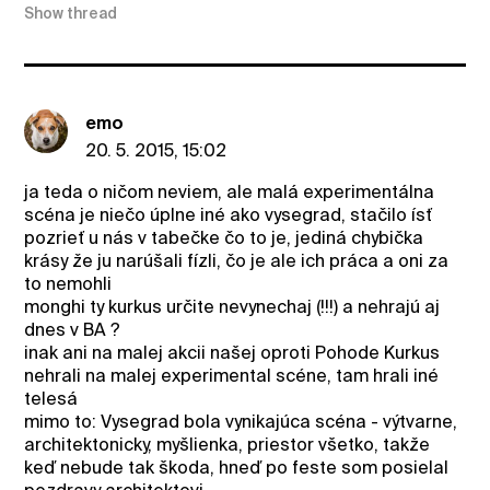
Show thread
emo
20. 5. 2015, 15:02
ja teda o ničom neviem, ale malá experimentálna
scéna je niečo úplne iné ako vysegrad, stačilo ísť
pozrieť u nás v tabečke čo to je, jediná chybička
krásy že ju narúšali fízli, čo je ale ich práca a oni za
to nemohli
monghi ty kurkus určite nevynechaj (!!!) a nehrajú aj
dnes v BA ?
inak ani na malej akcii našej oproti Pohode Kurkus
nehrali na malej experimental scéne, tam hrali iné
telesá
mimo to: Vysegrad bola vynikajúca scéna - výtvarne,
architektonicky, myšlienka, priestor všetko, takže
keď nebude tak škoda, hneď po feste som posielal