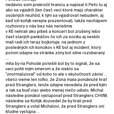
nedávno som prekročil hranicu a napísal ti Peťo tu aj
ako sa vyjadrili (len časť, veci ktoré majú charakter
osobných nezhôd, k tým sa vyjadrovať nebudem, aj
keď ich koňýk verejne prezentoval), takže nechápem
rozhovory o nás bez nás neriešme
v KE nehrali ako píšeš a koncert bol zrušený, lebo
časť starých pankáčov čo ich za sociku aj neskôr
mali radi ich teraz bojkotuje, na jednom z
posledných ich koncikov v KE bol aj incident, ktorý
potom údajne na stránke zóny bol silne rozoberaný
...
mňa by na Pohode potešili bol by to signál, že sa
veci pohli iným smerom a že niekto sa
"znormalizoval" od koho to ale v skutočnosti závisí ...
všetci vieme len toľko, že Zona mala ponúknuté hrať
pred Stranglers, lenže údajne nevedela že pred kým
a tak sa buď viac alebo menej niečo udialo, Michal
následne ponúkol vystupovať pred Stranglers CHVM,
následne sa Koňýk dozvedel že by hrali pred
Stranglers a volal Michalovi, že pred Stranglers oni
kľudne vystúpia ...