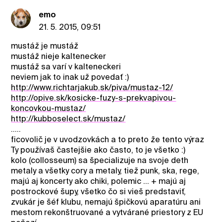
emo
21. 5. 2015, 09:51
mustáž je mustáž
mustáž nieje kaltenecker
mustáž sa varí v kalteneckeri
neviem jak to inak už povedať :)
http://www.richtarjakub.sk/piva/mustaz-12/
http://opive.sk/kosicke-fuzy-s-prekvapivou-
koncovkou-mustaz/
http://kubboselect.sk/mustaz/
.....
ficovolič je v uvodzovkách a to preto že tento výraz
Ty používaš častejšie ako často, to je všetko :)
kolo (collosseum) sa špecializuje na svoje deth
metaly a všetky cory a metaly, tiež punk, ska, rege,
majú aj koncerty ako chiki, polemic ... + majú aj
postrockové šupy, všetko čo si vieš predstaviť,
zvukár je šéf klubu, nemajú špičkovú aparatúru ani
mestom rekonštruované a vytvárané priestory z EU