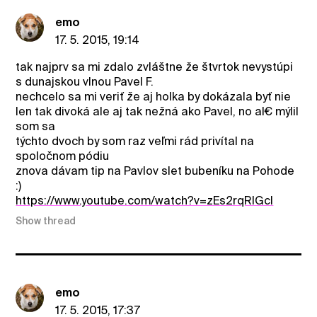
emo
17. 5. 2015, 19:14
tak najprv sa mi zdalo zvláštne že štvrtok nevystúpi
s dunajskou vlnou Pavel F.
nechcelo sa mi veriť že aj holka by dokázala byť nie
len tak divoká ale aj tak nežná ako Pavel, no al€ mýlil
som sa
týchto dvoch by som raz veľmi rád privítal na
spoločnom pódiu
znova dávam tip na Pavlov slet bubeníku na Pohode
:)
https://www.youtube.com/watch?v=zEs2rqRIGcI
Show thread
emo
17. 5. 2015, 17:37