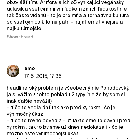
obzvlášť tímu Artfora a ich o5 vynikajúci vegánsky
guľášik a všetkým milým ľudkom za ich ľudskosť nie
tak často vídanú - to je pre mňa alternatívna kultúra
so všetkým čo k tomu patrí - najalternatívnejšie a
najkultúrnejšie
Show thread
emo
17. 5. 2015, 17:35
headlinerský problém je všeobecný, nie Pohodovský,
ja si vážim z tohto pohľadu 2 typy (nie že by som si
inak ďalšie nevážil)
- tí čo to vedia dať tak ako pred xy rokmi, čo je
výnimočný úkaz
- tí čo to rovno povedia - uf takto sme to dávali pred
xy rokmi, tak to by sme už dnes nedokázali - čo je
možno ešte výnimočnejší úkaz