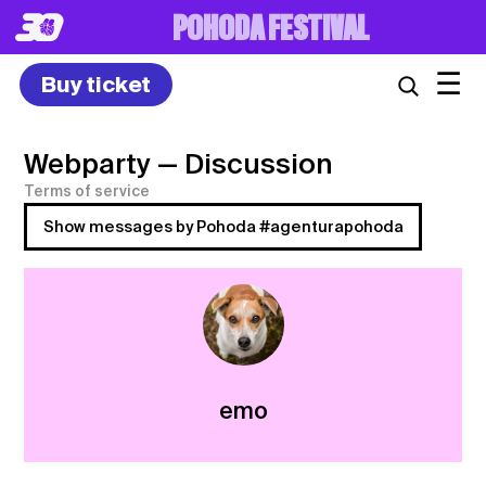
8. – 10.7.2027
☰
Buy ticket
Webparty
— Discussion
Terms of service
Show messages by Pohoda #agenturapohoda
emo