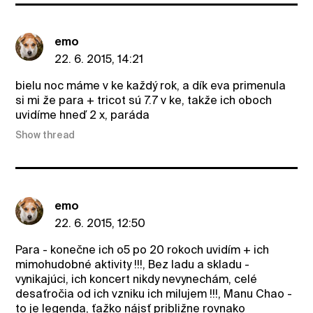
emo
22. 6. 2015, 14:21
bielu noc máme v ke každý rok, a dík eva primenula
si mi že para + tricot sú 7.7 v ke, takže ich oboch
uvidíme hneď 2 x, paráda
Show thread
emo
22. 6. 2015, 12:50
Para - konečne ich o5 po 20 rokoch uvidím + ich
mimohudobné aktivity !!!, Bez ladu a skladu -
vynikajúci, ich koncert nikdy nevynechám, celé
desaťročia od ich vzniku ich milujem !!!, Manu Chao -
to je legenda, ťažko nájsť približne rovnako