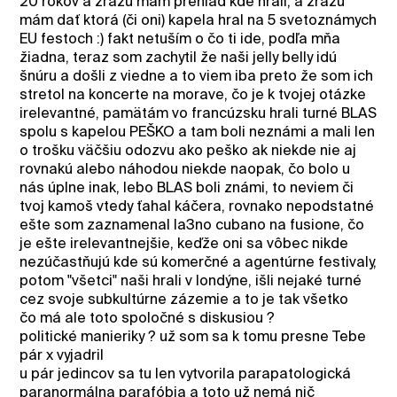
20 rokov a zrazu mám prehľad kde hrali, a zrazu
mám dať ktorá (či oni) kapela hral na 5 svetoznámych
EU festoch :) fakt netuším o čo ti ide, podľa mňa
žiadna, teraz som zachytil že naši jelly belly idú
šnúru a došli z viedne a to viem iba preto že som ich
stretol na koncerte na morave, čo je k tvojej otázke
irelevantné, pamätám vo francúzsku hrali turné BLAS
spolu s kapelou PEŠKO a tam boli neznámi a mali len
o trošku väčšiu odozvu ako peško ak niekde nie aj
rovnakú alebo náhodou niekde naopak, čo bolo u
nás úplne inak, lebo BLAS boli známi, to neviem či
tvoj kamoš vtedy ťahal káčera, rovnako nepodstatné
ešte som zaznamenal la3no cubano na fusione, čo
je ešte irelevantnejšie, keďže oni sa vôbec nikde
nezúčastňujú kde sú komerčné a agentúrne festivaly,
potom "všetci" naši hrali v londýne, išli nejaké turné
cez svoje subkultúrne zázemie a to je tak všetko
čo má ale toto spoločné s diskusiou ?
politické manieriky ? už som sa k tomu presne Tebe
pár x vyjadril
u pár jedincov sa tu len vytvorila parapatologická
paranormálna parafóbia a toto už nemá nič