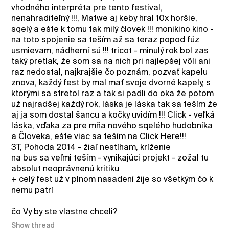
vhodného interpréta pre tento festival,
nenahraditeľný !!!, Matwe aj keby hral 10x horšie,
sqelý a ešte k tomu tak milý človek !!! monikino kino -
na toto spojenie sa teším až sa teraz popod fúz
usmievam, nádherní sú !!! tricot - minulý rok bol zas
taký pretlak, že som sa na nich pri najlepšej vôli ani
raz nedostal, najkrajšie čo poznám, pozvať kapelu
znova, každý fest by mal mať svoje dvorné kapely, s
ktorými sa stretol raz a tak si padli do oka že potom
už najradšej každý rok, láska je láska tak sa teším že
aj ja som dostal šancu a kočky uvidím !!! Click - veľká
láska, vďaka za pre mňa nového sqelého hudobníka
a Človeka, ešte viac sa teším na Click Here!!!
3T, Pohoda 2014 - žiaľ nestíham, kríženie
na bus sa veľmi teším - vynikajúci projekt - zožal tu
absolut neoprávnenú kritiku
+ celý fest už v plnom nasadení žije so všetkým čo k
nemu patrí
čo Vy by ste vlastne chceli?
Show thread