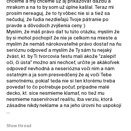
chceme a my chceme už aj prikazovať dažďu a
mrakom a na to by som už úplne kašlal. Teraz mi
prosím nereaguj, že to ty vôbec nie si a tiež sa
nečuduj, že ľudia nezdieľajú Tvoje pátranie po
pravde a dôvodoch zvýšenia ceny :)
Myslím, že máš právo dať tu túto otázku, myslím že
by si mohol pochopiť že nie je celkom na mieste a
myslím že nemáš nárokovateľné právo dostať na ňu
serióznu odpoveď a myslím že Ty sám tu nejaký
žvást, kt. by Ti tvorcovia festu mali akože "zalepiť
oči, či ústa" možno ani nechceť, určite je akákoľvek
odpoveď nevhodná a neseriózna voči nim a nám
ostatným a ja som presvedčený že aj voči Tebe
samotnému, pokiaľ teda nie si ten ktorému treba
povedať to čo potrebuje počuť, prípadne malé
decko, kt. síce nesmieme klamať, no tiež mu
nesmieme naservírovať realitu, iba verziu, ktorá
zásadne nikdy neklame a na jeho úrovni ho uspokojí
...
Show thread