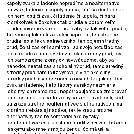
kapely zvuka a ladenie neprudíme a nealternatívci
na zvuk, ladenie a kapely prudia, keď sa dostane do
ich nemilosti či zvuk či ladenie či kapela, či para
ktorákoľvek a čokoľvek tak prudia a potom veľmi
prudia, my sme však nechceli aby až tak veľmi prudili,
tak sme aj tak dali že veľmi neprudia, len stredne
prudia, no a tak vlastne vznikol ten pojem stredný
prud, čo si zas oni sami vzali za svoje netušiac zas
ani o čo ide a pomaly zbožtili ako stredný prúd, my
ich samozrejme z omylov nevyvádzame, aby sa
náhodou nestal zas z toho silný prúd, tento stredný
stredný prúd nám totiž vyhovuje viac ako silný
stredný prúd, a vôbec nám to nevadí tak jak ani ten
zvuk ani ladenie, tieto tábory sa nikdy nezmieria,
lebo my ich máme radi, nepotrebujeme sa zmierovať
a oni ani neprídu na to že by sa zmierovať mali, keď
sa zrazu stretne nealternatívec s altrenatívcom na
ktorého trebárs aj nadáva, tak je zrazu hrozne
alternatívny, rád by som videl ako by taký
nealternatívec čo i len slabo prudil z oči voči takému
laskymu abo mne s mojou ženou, čo má uši a