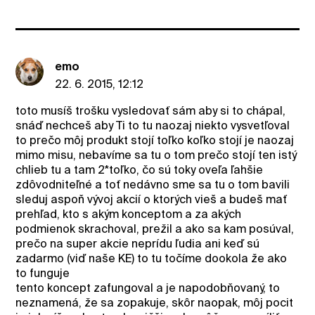
emo
22. 6. 2015, 12:12
toto musíš trošku vysledovať sám aby si to chápal,
snáď nechceš aby Ti to tu naozaj niekto vysvetľoval
to prečo môj produkt stojí toľko koľko stojí je naozaj
mimo misu, nebavíme sa tu o tom prečo stojí ten istý
chlieb tu a tam 2*toľko, čo sú toky oveľa ľahšie
zdôvodniteľné a toť nedávno sme sa tu o tom bavili
sleduj aspoň vývoj akcií o ktorých vieš a budeš mať
prehľad, kto s akým konceptom a za akých
podmienok skrachoval, prežil a ako sa kam posúval,
prečo na super akcie neprídu ľudia ani keď sú
zadarmo (viď naše KE) to tu točíme dookola že ako
to funguje
tento koncept zafungoval a je napodobňovaný, to
neznamená, že sa zopakuje, skôr naopak, môj pocit