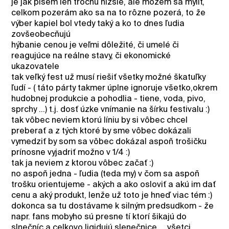
je jak píšem len trochu nižšie, ale môžem sa mýliť,
celkom pozerám ako sa na to rôzne pozerá, to že
výber kapiel bol vtedy taký a ko to dnes ľudia
zovšeobecňujú
hýbanie cenou je veľmi dôležité, či umelé či
reagujúce na reálne stavy, či ekonomické
ukazovatele
tak veľký fest už musí riešiť všetky možné škatuľky
ľudí - ( táto párty takmer úplne ignoruje všetko,okrem
hudobnej produkcie a pohodlia - tiene, voda, pivo,
sprchy ...) t.j. dosť úzke vnímanie na šírku festivalu :)
tak vôbec neviem ktorú líniu by si vôbec chcel
preberať a z tých ktoré by sme vôbec dokázali
vymedziť by som sa vôbec dokázal aspoň trošičku
prínosne vyjadriť možno v 1/4 :)
tak ja neviem z ktorou vôbec začať :)
no aspoň jedna - ľudia (teda my) v čom sa aspoň
trošku orientujeme - akých a ako osloviť a akú im dať
cenu a aký produkt, lenže už toto je hneď viac tém :)
dokonca sa tu dostávame k silným predsudkom - že
napr. fans mobyho sú presne tí ktorí šikajú do
slnečníc a celkovo liqidujú slenečnice ... všetci