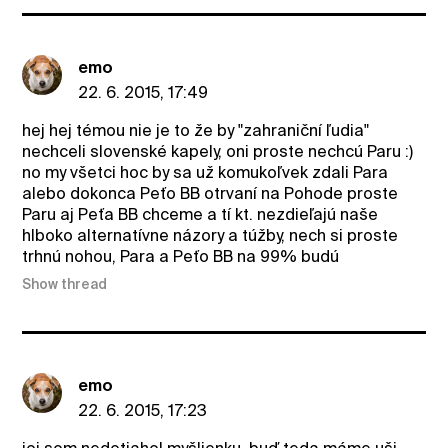
emo
22. 6. 2015, 17:49
hej hej témou nie je to že by "zahraniční ľudia"
nechceli slovenské kapely, oni proste nechcú Paru :)
no my všetci hoc by sa už komukoľvek zdali Para
alebo dokonca Peťo BB otrvaní na Pohode proste
Paru aj Peťa BB chceme a tí kt. nezdieľajú naše
hlboko alternatívne názory a túžby, nech si proste
trhnú nohou, Para a Peťo BB na 99% budú
Show thread
emo
22. 6. 2015, 17:23