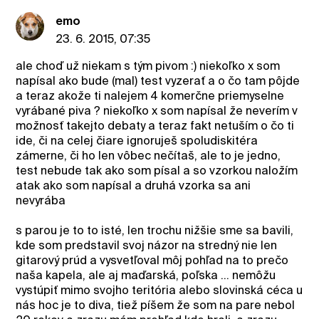
emo
23. 6. 2015, 07:35
ale choď už niekam s tým pivom :) niekoľko x som
napísal ako bude (mal) test vyzerať a o čo tam pôjde
a teraz akože ti nalejem 4 komerčne priemyselne
vyrábané piva ? niekoľko x som napísal že neverím v
možnosť takejto debaty a teraz fakt netuším o čo ti
ide, či na celej čiare ignoruješ spoludiskitéra
zámerne, či ho len vôbec nečítaš, ale to je jedno,
test nebude tak ako som písal a so vzorkou naložím
atak ako som napísal a druhá vzorka sa ani
nevyrába
s parou je to to isté, len trochu nižšie sme sa bavili,
kde som predstavil svoj názor na stredný nie len
gitarový prúd a vysvetľoval môj pohľad na to prečo
naša kapela, ale aj maďarská, poľska ... nemôžu
vystúpiť mimo svojho teritória alebo slovinská céca u
nás hoc je to diva, tiež píšem že som na pare nebol