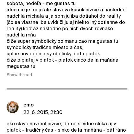
sobota, nedeľa - me gustas tu
idea nie je moja ale slavova kúsok nižšie a následne
nadchla michala a ja som ju iba dotiahol do reality
(čo sa vlastne iba uvidí či ju aj niekto iný dotiahne do
reality) keď až následne po nich dvoch rovnako
nadchla mňa
čiže super symbolicky po manu cao me gustas tu
symbolicky tradične miesto a čas,
úplne novo deň a symbolicky piata piatok
čiže o piatej v piatok - piatok cinco de la maňana
megustas tu
Show thread
emo
22. 6. 2015, 21:30
ako slavo navrhol nižšie, dáme si vítne slnka aj v
piatok - tradičný čas - sinko de la maňána - päť ráno