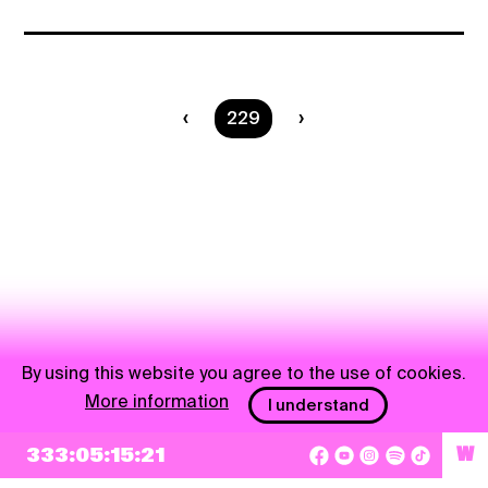
You are on page
229
By using this website you agree to the use of cookies.
More information
I understand
333:05:15:21
W
NEWSLETTER