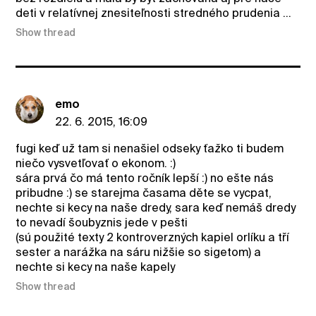
deti v relatívnej znesiteľnosti stredného prudenia ...
Show thread
emo
22. 6. 2015, 16:09
fugi keď už tam si nenašiel odseky ťažko ti budem
niečo vysvetľovať o ekonom. :)
sára prvá čo má tento ročník lepší :) no ešte nás
pribudne :) se starejma časama děte se vycpat,
nechte si kecy na naše dredy, sara keď nemáš dredy
to nevadí šoubyznis jede v pešti
(sú použité texty 2 kontroverzných kapiel orlíku a tří
sester a narážka na sáru nižšie so sigetom) a
nechte si kecy na naše kapely
Show thread