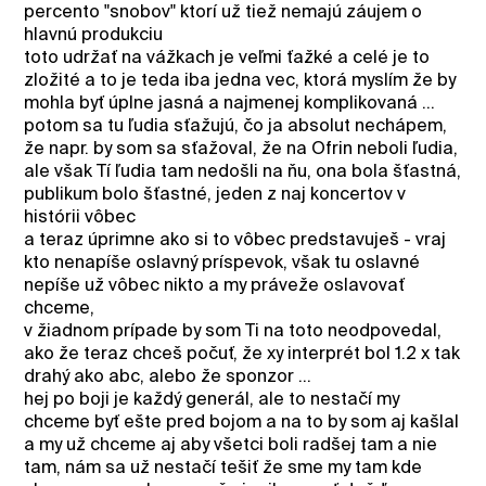
percento "snobov" ktorí už tiež nemajú záujem o
hlavnú produkciu
toto udržať na vážkach je veľmi ťažké a celé je to
zložité a to je teda iba jedna vec, ktorá myslím že by
mohla byť úplne jasná a najmenej komplikovaná ...
potom sa tu ľudia sťažujú, čo ja absolut nechápem,
že napr. by som sa sťažoval, že na Ofrin neboli ľudia,
ale však Tí ľudia tam nedošli na ňu, ona bola šťastná,
publikum bolo šťastné, jeden z naj koncertov v
histórii vôbec
a teraz úprimne ako si to vôbec predstavuješ - vraj
kto nenapíše oslavný príspevok, však tu oslavné
nepíše už vôbec nikto a my práveže oslavovať
chceme,
v žiadnom prípade by som Ti na toto neodpovedal,
ako že teraz chceš počuť, že xy interprét bol 1.2 x tak
drahý ako abc, alebo že sponzor ...
hej po boji je každý generál, ale to nestačí my
chceme byť ešte pred bojom a na to by som aj kašlal
a my už chceme aj aby všetci boli radšej tam a nie
tam, nám sa už nestačí tešiť že sme my tam kde