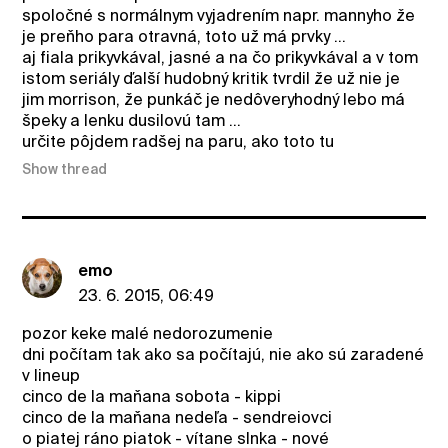
spoločné s normálnym vyjadrením napr. mannyho že
je preňho para otravná, toto už má prvky ...
aj fiala prikyvkával, jasné a na čo prikyvkával a v tom
istom seriály ďalší hudobný kritik tvrdil že už nie je
jim morrison, že punkáč je nedôveryhodný lebo má
špeky a lenku dusilovú tam ...
určite pôjdem radšej na paru, ako toto tu
Show thread
emo
23. 6. 2015, 06:49
pozor keke malé nedorozumenie
dni počítam tak ako sa počítajú, nie ako sú zaradené
v lineup
cinco de la maňana sobota - kippi
cinco de la maňana nedeľa - sendreiovci
o piatej ráno piatok - vítane slnka - nové