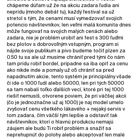
chápeme dúfam už že na akciu zadara ľudia ani
neprídu (mnoho debát tu), každý festival sa už
stretol s tým, že cenami musí vymedzovať svojich
potencio návštevníkov, len veľmi malá komunita dnes
môže fungovať na svojich malých cenách alebo
zadara, nie je problém urobiť ani fest s 300 ľuďmi
bez plotov s dobrovoľným vstupným, program si
nájde svoje publikum a pivo budeme točiť plzen za
0.50 tu sa ale už musíme chrániť pred tými čo nám
tam prídu robiť bordel, prípadne sa iba opiť za cenu
ako nikde inde a pomaly už o5 chrániť sa pred
napadnutím akcie, tento systém je principiálny všade
či ide o 1000 ľudí alebo 50000, len pri tých 50000
sa tam nabalí toľko ďalších vecí, ktoré pri tej 1000
riešiť nemusíš, otvorene poviem, že pri väčšej akcii
(čo je jednoznačne už aj 1000) je naj model umelo
zvyšovať cenu všetkého lákavého + nejaký servis v
tom zadara, čím väčší tým lepšie a odstaviť tak
návštevníkov, ktorí o hlavnú produkciu nemajú
záujem ale budú Ti robiť problém a snažiť sa
neprehupnúť do polohy alebo akceptovať len malé