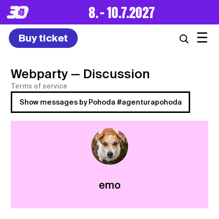
8. – 10.7.2027
☰
Buy ticket
Webparty
— Discussion
Terms of service
Show messages by Pohoda #agenturapohoda
emo