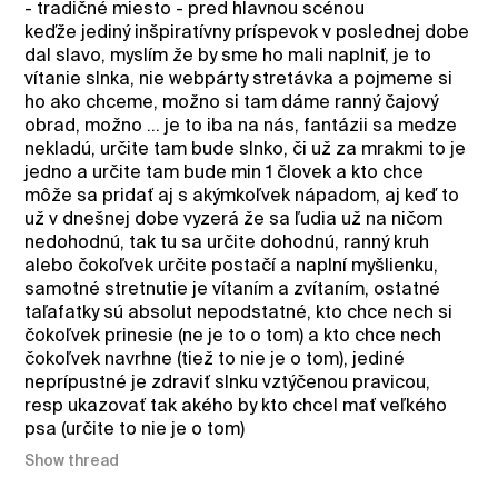
- tradičné miesto - pred hlavnou scénou
keďže jediný inšpiratívny príspevok v poslednej dobe
dal slavo, myslím že by sme ho mali naplniť, je to
vítanie slnka, nie webpárty stretávka a pojmeme si
ho ako chceme, možno si tam dáme ranný čajový
obrad, možno ... je to iba na nás, fantázii sa medze
nekladú, určite tam bude slnko, či už za mrakmi to je
jedno a určite tam bude min 1 človek a kto chce
môže sa pridať aj s akýmkoľvek nápadom, aj keď to
už v dnešnej dobe vyzerá že sa ľudia už na ničom
nedohodnú, tak tu sa určite dohodnú, ranný kruh
alebo čokoľvek určite postačí a naplní myšlienku,
samotné stretnutie je vítaním a zvítaním, ostatné
taľafatky sú absolut nepodstatné, kto chce nech si
čokoľvek prinesie (ne je to o tom) a kto chce nech
čokoľvek navrhne (tiež to nie je o tom), jediné
neprípustné je zdraviť slnku vztýčenou pravicou,
resp ukazovať tak akého by kto chcel mať veľkého
psa (určite to nie je o tom)
Show thread