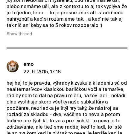
joj som nedotiahol myšlienku, buď teda máme uši,
alebo nemáme uši, ale z kontextu to aj tak vyplýva že
je to jedno, lebo ... to je presne znak alt. stačí niečo
nahryznúť a keď si rozumieme tak... a keď nie tak aj
tak nič ani keby sa to 5 rokov rozoberalo :)
Show thread
emo
22. 6. 2015, 17:18
hej hej to je pravda, výhrady k zvuku a k ladeniu sú od
nealternatívcov klasickou barličkou voči alternatíve,
rád by som to dal na pravú mieru, názov ladí - neladí
plne vystihuje skoro všetky naše subkultúry a
podžánre, nezriedka je štýl hry taký, že nástroj sa
rozladí za skladbu - dve, väčšine to neva a potom
ladíme pre tých kt. to va a pre tých kt. to neva je to
zdržiavanie, ale tiež sme radšej keď to ladí, to isté
je so zvukom keď je zlý tak to neva, je lepšie keď je