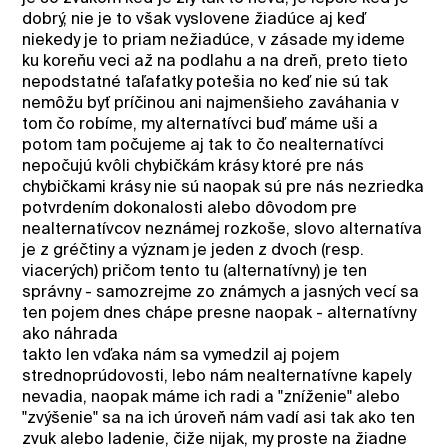
dobrý, nie je to však vyslovene žiadúce aj keď
niekedy je to priam nežiadúce, v zásade my ideme
ku koreňu veci až na podlahu a na dreň, preto tieto
nepodstatné taľafatky potešia no keď nie sú tak
nemôžu byť príčinou ani najmenšieho zaváhania v
tom čo robíme, my alternatívci buď máme uši a
potom tam počujeme aj tak to čo nealternatívci
nepočujú kvôli chybičkám krásy ktoré pre nás
chybičkami krásy nie sú naopak sú pre nás nezriedka
potvrdením dokonalosti alebo dôvodom pre
nealternatívcov neznámej rozkoše, slovo alternatíva
je z gréčtiny a význam je jeden z dvoch (resp.
viacerých) pričom tento tu (alternatívny) je ten
správny - samozrejme zo známych a jasných vecí sa
ten pojem dnes chápe presne naopak - alternatívny
ako náhrada
takto len vďaka nám sa vymedzil aj pojem
strednoprúdovosti, lebo nám nealternatívne kapely
nevadia, naopak máme ich radi a "zníženie" alebo
"zvýšenie" sa na ich úroveň nám vadí asi tak ako ten
zvuk alebo ladenie, čiže nijak, my proste na žiadne