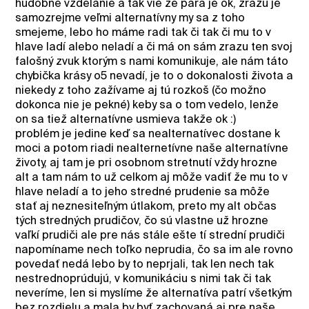
hudobné vzdelanie a tak vie že para je ok, zrazu je
samozrejme veľmi alternatívny my sa z toho
smejeme, lebo ho máme radi tak či tak či mu to v
hlave ladí alebo neladí a či má on sám zrazu ten svoj
falošný zvuk ktorým s nami komunikuje, ale nám táto
chybička krásy o5 nevadí, je to o dokonalosti života a
niekedy z toho zažívame aj tú rozkoš (čo možno
dokonca nie je pekné) keby sa o tom vedelo, lenže
on sa tiež alternatívne usmieva takže ok :)
problém je jedine keď sa nealternatívec dostane k
moci a potom riadi nealternetívne naše alternatívne
životy, aj tam je pri osobnom stretnutí vždy hrozne
alt a tam nám to už celkom aj môže vadiť že mu to v
hlave neladí a to jeho stredné prudenie sa môže
stať aj neznesiteľným útlakom, preto my alt občas
tých stredných prudičov, čo sú vlastne už hrozne
vaľkí prudiči ale pre nás stále ešte tí strední prudiči
napomíname nech toľko neprudia, čo sa im ale rovno
povedať nedá lebo by to neprjali, tak len nech tak
nestrednoprúdujú, v komunikáciu s nimi tak či tak
neveríme, len si myslíme že alternatíva patrí všetkým
bez rozdielu a mala by byť zachovaná aj pre naše