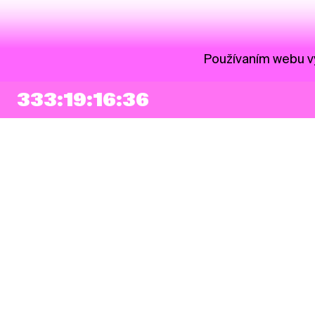
Používaním webu vy
333:19:16:35
NEWSLETTER
Prihlásiť sa
Súhlasím so zapísaním mojej e-mailovej adresy do Pohoda Newslettra a
využívaním na marketingové účely.