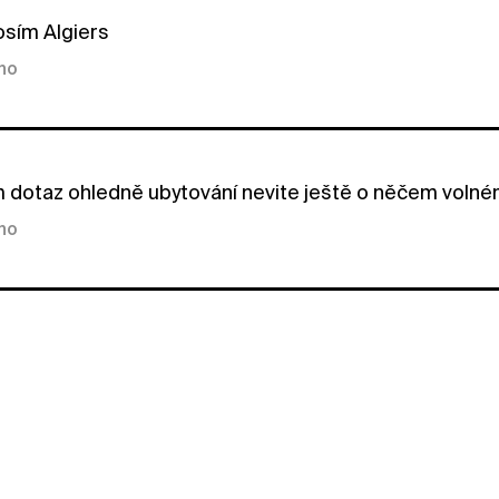
sím Algiers
kno
 dotaz ohledně ubytování nevite ještě o něčem volném
kno