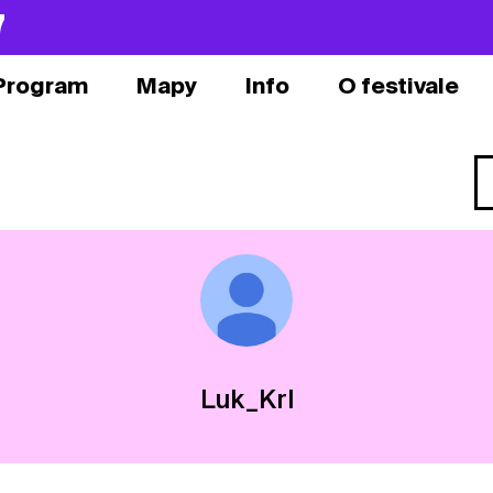
7
Program
Mapy
Info
O festivale
Luk_Krl