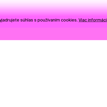
jadrujete súhlas s používaním cookies.
Viac informáci
Novinky
Darujte
Privacy Policy
NGO
Press
Ambass
Gastro
Visual S
Market zóna