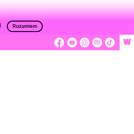
í
Rozumiem
W
 nám 2 %
Brigádnici
Dobrovoľníci
adors
Separátori
tage