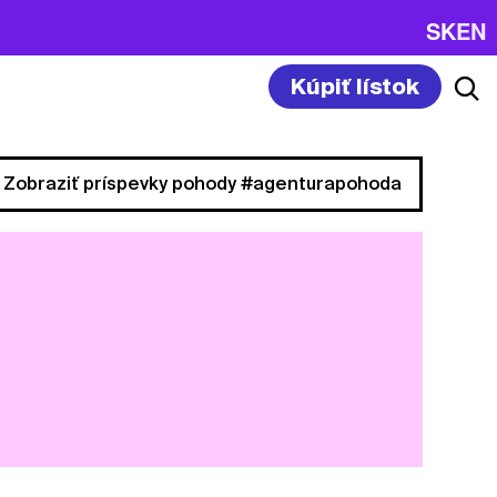
SK
EN
Kúpiť lístok
Zobraziť príspevky pohody #agenturapohoda